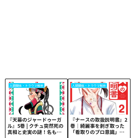
人間関係・トラウマ解析
人間関係・トラウマ解析
『天幕のジャードゥーガ
『ナースの取扱説明書』2
ル』5巻 | クチュ突然死の
巻｜綺麗事を剥ぎ取った
真相と史実の謎！名もな
「看取りのプロ意識」と