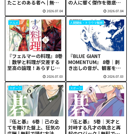
たことのある者へ | 無料
の人に響く傑作を徹底考
で読む方法
察 | 無料で読む方法
2026.07.04
2026.07.04
グルメ
人間関係・トラウマ解析
『フェルマーの料理』8巻
『BLUE GIANT
｜数学と料理が交差する
MOMENTUM』 8巻｜剥
至高の論理！あらすじと
き出しの音が、観客を平
無料配信を構造解析
伏させる。 | 無料で読む
2026.07.03
2026.07.03
方法
スポーツ
スポーツ
『伍と碁』 6巻｜己の全
『伍と碁』 5巻｜天才と
てを賭けた盤上、狂気の
対峙する凡才の執念と再
応酬 | 無料で読む方法
起のロジック | 無料で読