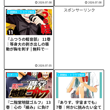
き弱者の逆襲がもたらし
過酷すぎる現場の実態
2026.07.08
2026.07.08
た歴史の転換点
スポンサーリンク
人間関係・トラウマ解析
『ふつうの軽音部』 11巻
｜等身大の剥き出しの衝
動が胸を刺す | 無料で読
む方法
2026.07.05
スポーツ
人間関係・トラウマ解析
『二階堂地獄ゴルフ』 13
『ありす、宇宙までも』
巻｜心の「緩み」に負け
7巻｜何かに挑みたい全て