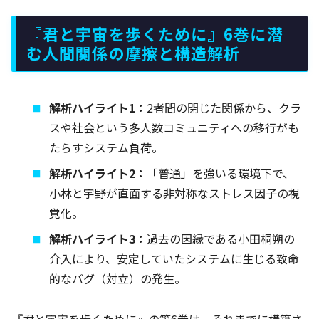
『君と宇宙を歩くために』6巻に潜
む人間関係の摩擦と構造解析
解析ハイライト1：
2者間の閉じた関係から、クラ
スや社会という多人数コミュニティへの移行がも
たらすシステム負荷。
解析ハイライト2：
「普通」を強いる環境下で、
小林と宇野が直面する非対称なストレス因子の視
覚化。
解析ハイライト3：
過去の因縁である小田桐朔の
介入により、安定していたシステムに生じる致命
的なバグ（対立）の発生。
『君と宇宙を歩くために』の第6巻は、それまでに構築さ