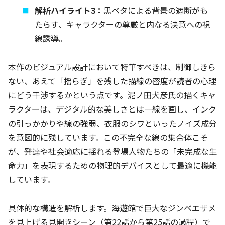
解析ハイライト3：
黒ベタによる背景の遮断がも
たらす、キャラクターの尊厳と内なる決意への視
線誘導。
本作のビジュアル設計において特筆すべきは、制御しきら
ない、あえて「揺らぎ」を残した描線の密度が読者の心理
にどう干渉するかという点です。泥ノ田犬彦氏の描くキャ
ラクターは、デジタル的な美しさとは一線を画し、インク
の引っかかりや線の強弱、衣服のシワといったノイズ成分
を意図的に残しています。この不完全な線の集合体こそ
が、発達や社会適応に揺れる登場人物たちの「未完成な生
命力」を表現するための物理的デバイスとして最適に機能
しています。
具体的な構造を解析します。海遊館で巨大なジンベエザメ
を見上げる見開きシーン（第22話から第25話の過程）で