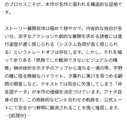
のプロセスこそが、本作が名作と謳われる構造的な証拠で
す。
ストーリー展開自体は極めて穏やかで、内省的な独白が多
い分、派手なアクションや劇的な展開を求める読者には進
行速度が遅く感じられる（システム負荷が高く感じられ
る）というトレードオフは存在します。しかし、それを補
って余りある「原典でしか観測できないビジュアルの機
微」――朔の挫折を示す手のアップから落ちる一滴の雫、宇野
の瞳に宿る微細なハイライト、夕暮れに美川を見つめる顧
問の眼差しなど、テキストでは完全に欠落してしまう「非
言語データ」が本作の価値を決定づけています。アナタ自
身の目で、この奇跡的なピント合わせの軌跡を、公式ルー
トにて安全かつ鮮明に観測されることを強く推奨します。
…[処理中]…