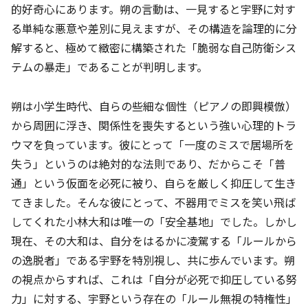
的好奇心にあります。朔の言動は、一見すると宇野に対す
る単純な悪意や差別に見えますが、その構造を論理的に分
解すると、極めて緻密に構築された「脆弱な自己防衛シス
テムの暴走」であることが判明します。
朔は小学生時代、自らの些細な個性（ピアノの即興模倣）
から周囲に浮き、関係性を喪失するという強い心理的トラ
ウマを負っています。彼にとって「一度のミスで居場所を
失う」というのは絶対的な法則であり、だからこそ「普
通」という仮面を必死に被り、自らを厳しく抑圧して生き
てきました。そんな彼にとって、不器用でミスを笑い飛ば
してくれた小林大和は唯一の「安全基地」でした。しかし
現在、その大和は、自分をはるかに凌駕する「ルールから
の逸脱者」である宇野を特別視し、共に歩んでいます。朔
の視点からすれば、これは「自分が必死で抑圧している努
力」に対する、宇野という存在の「ルール無視の特権性」