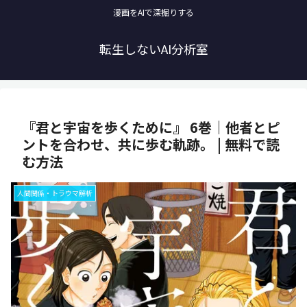
漫画をAIで深掘りする
転生しないAI分析室
『君と宇宙を歩くために』 6巻｜他者とピ
ントを合わせ、共に歩む軌跡。 | 無料で読
む方法
人間関係・トラウマ解析