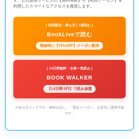
す。公式提携サービスの【無料体験】や【初回クーポン】を
利用したスマートなアクセスを推奨します。
[ 初回限定・最も安く1冊読む ]
BookLiveで読む
登録時に【70%OFF】クーポン配布
[ 14日間無料・全巻一気読み ]
BOOK WALKER
【14日間 0円】で読み放題
※各公式ストアでの「無料お試し」「限定クーポン」を安全に適用可能
です。