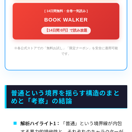
[ 14日間無料・全巻一気読み ]
BOOK WALKER
【14日間 0円】で読み放題
※各公式ストアでの「無料お試し」「限定クーポン」を安全に適用可能
です。
普通という境界を揺らす構造のまと
めと「考察」の結論
解析ハイライト1：
「普通」という境界線が内包
する暴力的排他性と、それぞれのキャラクターが