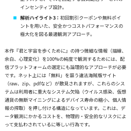
インセンティブ設計。
解析ハイライト3：
初回割引クーポンや無料ポイ
ントを用いた、安全かつコストパフォーマンスの
極大化を図る最適観測アプローチ。
本作『君と宇宙を歩くために』の持つ微細な情報（描線、
余白、心理変化）を100%の純度で観測するためには、配
信プラットフォームの選定にも論理的なアプローチが必要
です。ネット上には「無料」を謳う違法海賊版サイト
（raw、zip、pdfなど）が散見されますが、これらのシス
テムは利用者に重大なシステム欠陥（ウイルス感染、仮想
通貨の無断マイニングによるデバイス寿命の縮小、個人情
報の搾取）を押し付ける構造になっています。これは、デ
ータ観測にかかるコストを、物理的・安全的なリスクによ
って支払わされているに等しい行為です。