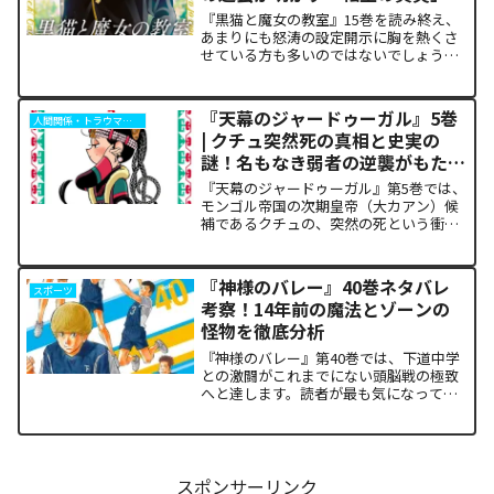
『黒猫と魔女の教室』15巻を読み終え、
あまりにも怒涛の設定開示に胸を熱くさ
せている方も多いのではないでしょう
か。物語の第1章ともいえる学園祭（ヴァ
ルプルギス祭）の終結を迎え、祝祭ムー
ドの裏側で、本作最大のミステリーであ
『天幕のジャードゥーガル』5巻
人間関係・トラウマ解析
った「アルクの正体」と...
| クチュ突然死の真相と史実の
謎！名もなき弱者の逆襲がもたら
した歴史の転換点
『天幕のジャードゥーガル』第5巻では、
モンゴル帝国の次期皇帝（大カアン）候
補であるクチュの、突然の死という衝撃
的な展開が描かれます。宮廷内の華やか
な権力闘争の裏で、歴史の歯車を狂わせ
たのは高度な謀略ではなく、踏みにじら
『神様のバレー』40巻ネタバレ
スポーツ
れた現地民の「声なき怨...
考察！14年前の魔法とゾーンの
怪物を徹底分析
『神様のバレー』第40巻では、下道中学
との激闘がこれまでにない頭脳戦の極致
へと達します。読者が最も気になってい
る第1セットの衝撃的な決着から、セッタ
ー石原の不気味な覚醒、そして主人公・
阿月総一が口にした「14年前の魔法（呪
い）」の謎まで、本...
スポンサーリンク