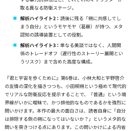
取る異なる防衛ステージ。
解析ハイライト2：
読後に残る「朔に共感してし
まう自分」というモヤモヤ（葛藤）が持つ、メタ
認知の誘導装置としての役割。
解析ハイライト3：
単なる美談ではなく、人間関
係のトレードオフ（遅行性のストーリー展開とい
うリスク）まで含めた高度な構成。
『君と宇宙を歩くために』第6巻は、小林大和と宇野啓介
の友情の深化を描きつつも、小田桐朔という極めて現代的
でリアルな防衛反応を提示することで、「普通」という境
界線がいかに曖昧で、かつ排他的なものであるかを強烈に
問いかけます。本作の最大の面白さは、読者自身に「自分
は排除する側の朔になってはいないか？」というメタ的な
問いを突きつける点にあります。この問いかけによる内省