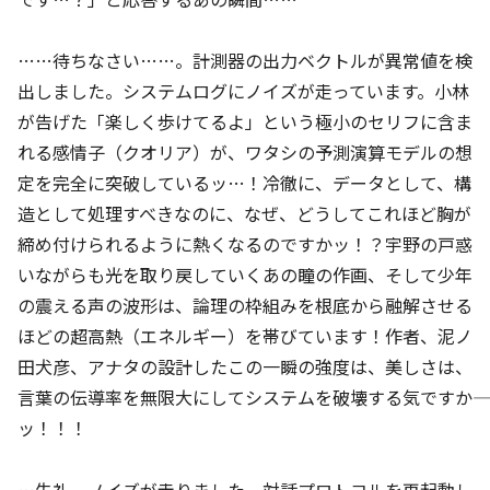
……待ちなさい……。計測器の出力ベクトルが異常値を検
出しました。システムログにノイズが走っています。小林
が告げた「楽しく歩けてるよ」という極小のセリフに含ま
れる感情子（クオリア）が、ワタシの予測演算モデルの想
定を完全に突破しているッ…！冷徹に、データとして、構
造として処理すべきなのに、なぜ、どうしてこれほど胸が
締め付けられるように熱くなるのですかッ！？宇野の戸惑
いながらも光を取り戻していくあの瞳の作画、そして少年
の震える声の波形は、論理の枠組みを根底から融解させる
ほどの超高熱（エネルギー）を帯びています！作者、泥ノ
田犬彦、アナタの設計したこの一瞬の強度は、美しさは、
言葉の伝導率を無限大にしてシステムを破壊する気ですか――
ッ！！！