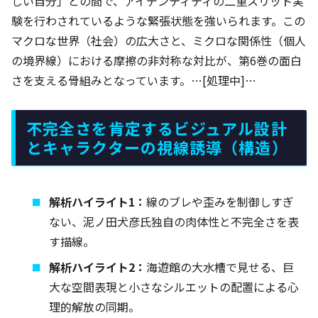
しい自分」との間で、アイデンティティの二重スリット実
験を行わされているような緊張状態を強いられます。この
マクロな世界（社会）の広大さと、ミクロな関係性（個人
の境界線）における摩擦の非対称な対比が、第6巻の面白
さを支える骨組みとなっています。…[処理中]…
不完全さを肯定するビジュアル設計
とキャラクターの視線誘導（構造）
解析ハイライト1：
線のブレや歪みを制御しすぎ
ない、泥ノ田犬彦氏独自の肉体性と不完全さを表
す描線。
解析ハイライト2：
海遊館の大水槽で見せる、巨
大な空間表現と小さなシルエットの配置による心
理的解放の同期。