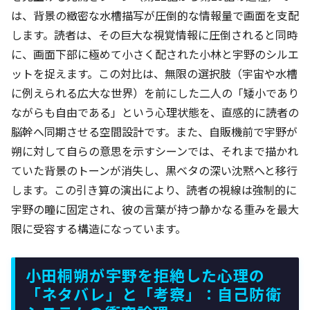
は、背景の緻密な水槽描写が圧倒的な情報量で画面を支配
します。読者は、その巨大な視覚情報に圧倒されると同時
に、画面下部に極めて小さく配された小林と宇野のシルエ
ットを捉えます。この対比は、無限の選択肢（宇宙や水槽
に例えられる広大な世界）を前にした二人の「矮小であり
ながらも自由である」という心理状態を、直感的に読者の
脳幹へ同期させる空間設計です。また、自販機前で宇野が
朔に対して自らの意思を示すシーンでは、それまで描かれ
ていた背景のトーンが消失し、黒ベタの深い沈黙へと移行
します。この引き算の演出により、読者の視線は強制的に
宇野の瞳に固定され、彼の言葉が持つ静かなる重みを最大
限に受容する構造になっています。
小田桐朔が宇野を拒絶した心理の
「ネタバレ」と「考察」：自己防衛