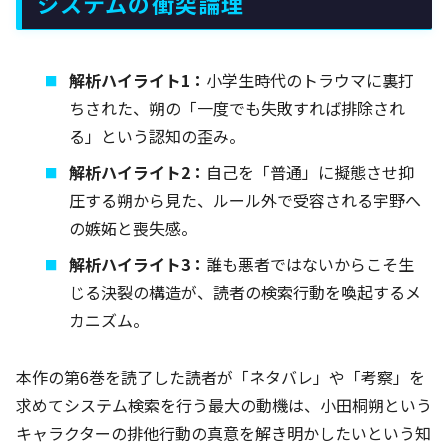
システムの衝突論理
解析ハイライト1：
小学生時代のトラウマに裏打
ちされた、朔の「一度でも失敗すれば排除され
る」という認知の歪み。
解析ハイライト2：
自己を「普通」に擬態させ抑
圧する朔から見た、ルール外で受容される宇野へ
の嫉妬と喪失感。
解析ハイライト3：
誰も悪者ではないからこそ生
じる決裂の構造が、読者の検索行動を喚起するメ
カニズム。
本作の第6巻を読了した読者が「ネタバレ」や「考察」を
求めてシステム検索を行う最大の動機は、小田桐朔という
キャラクターの排他行動の真意を解き明かしたいという知