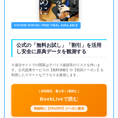
SYSTEM STATUS: FREE TRIAL AVAILABLE
公式の「無料お試し」「割引」を活用
し安全に原典データを観測する
※違法サイトでの閲覧はデバイス破損等のリスクを伴いま
す。公式提携サービスの【無料体験】や【初回クーポン】を
利用したスマートなアクセスを推奨します。
[ 初回限定・最も安く1冊読む ]
BookLiveで読む
登録時に【70%OFF】クーポン配布