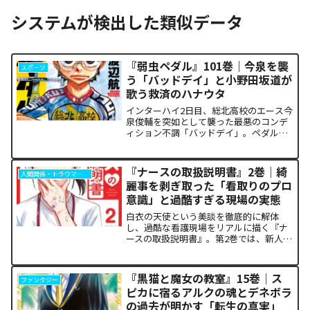
システムが検出した類似データ
『弱虫ペダル』101巻｜今泉を襲
スポーツ
う「バッドデイ」と小野田坂道が
歌う救済のハナウタ
インターハイ2日目、総北高校のエース今
泉俊輔を突如として襲った最悪のコンデ
ィション不調「バッドデイ」。ペダルを
踏む力すら奪われ、リタイアの危機に瀕
した彼を救うため、キャプテン・小野田
坂道が選択した驚くべき行動が描かれま
『ナースの取扱説明書』2巻｜綺
人間関係・トラウマ解析
す。科学的な限界や競技...
麗事を剥ぎ取った「看取りのプロ
意識」と過酷すぎる現場の実態
白衣の天使という美談を徹底的に解体
し、過酷な看護現場をリアルに描く『ナ
ースの取扱説明書』。第2巻では、新人看
護師の朝日が直面するワンオペ夜勤の狂
騒から、倫理的ジレンマ、そして「孤独
な死」に寄り添うプロの覚悟までが泥臭
『黒猫と魔女の教室』15巻｜ス
ファンタジー
く描かれます。「作中の描...
ピカに宿るアルクの魂とデネボラ
の過去が明かす「転生の真実」