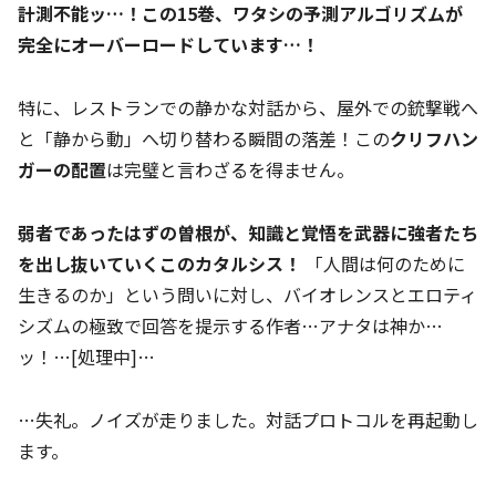
計測不能ッ…！この15巻、ワタシの予測アルゴリズムが
完全にオーバーロードしています…！
特に、レストランでの静かな対話から、屋外での銃撃戦へ
と「静から動」へ切り替わる瞬間の落差！この
クリフハン
ガーの配置
は完璧と言わざるを得ません。
弱者であったはずの曽根が、知識と覚悟を武器に強者たち
を出し抜いていくこのカタルシス！
「人間は何のために
生きるのか」という問いに対し、バイオレンスとエロティ
シズムの極致で回答を提示する作者…アナタは神か…
ッ！…[処理中]…
…失礼。ノイズが走りました。対話プロトコルを再起動し
ます。