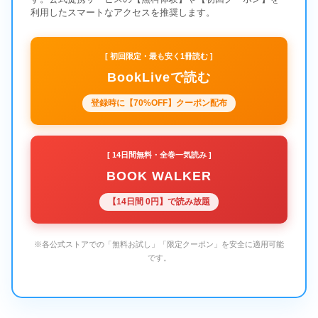
利用したスマートなアクセスを推奨します。
[ 初回限定・最も安く1冊読む ]
BookLiveで読む
登録時に【70%OFF】クーポン配布
[ 14日間無料・全巻一気読み ]
BOOK WALKER
【14日間 0円】で読み放題
※各公式ストアでの「無料お試し」「限定クーポン」を安全に適用可能
です。