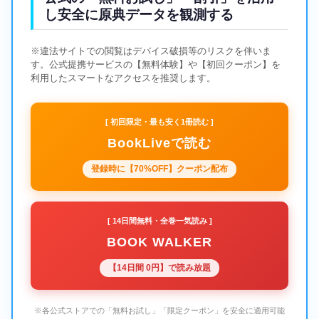
し安全に原典データを観測する
※違法サイトでの閲覧はデバイス破損等のリスクを伴いま
す。公式提携サービスの【無料体験】や【初回クーポン】を
利用したスマートなアクセスを推奨します。
[ 初回限定・最も安く1冊読む ]
BookLiveで読む
登録時に【70%OFF】クーポン配布
[ 14日間無料・全巻一気読み ]
BOOK WALKER
【14日間 0円】で読み放題
※各公式ストアでの「無料お試し」「限定クーポン」を安全に適用可能