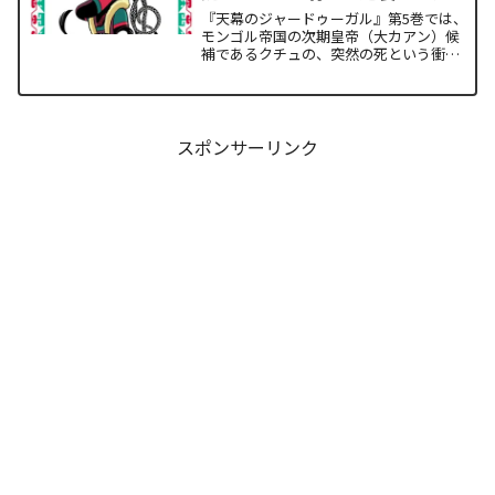
した歴史の転換点
『天幕のジャードゥーガル』第5巻では、
モンゴル帝国の次期皇帝（大カアン）候
補であるクチュの、突然の死という衝撃
的な展開が描かれます。宮廷内の華やか
な権力闘争の裏で、歴史の歯車を狂わせ
たのは高度な謀略ではなく、踏みにじら
れた現地民の「声なき怨...
スポンサーリンク