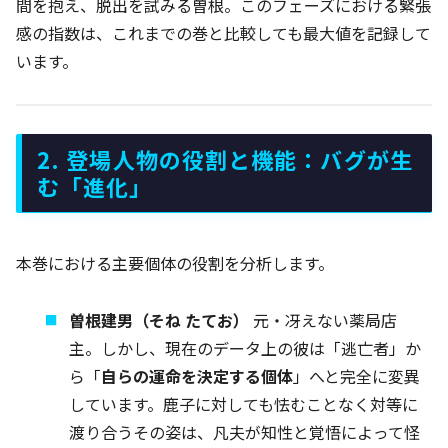
間を抱え、脱出を試みる曽根。このフェーズにおける緊張
感の指数は、これまでの巻と比較しても最大値を記録して
います。
2. 登場人物の役割と機能：バグが生
む「進化」
本巻における主要個体の役割を分析します。
曽根建男（そね たてお）
元・冴えない薬局店
主。しかし、現在のデータ上の彼は「逃亡者」か
ら「
自らの運命を決定する個体
」へと完全に変異
しています。鹿子に対しても怯むことなく対等に
渡り合うその姿は、凡夫が知性と覚悟によって怪