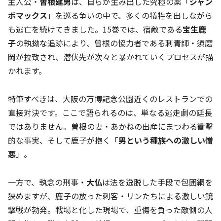
主人公・
曽根建男
は、自らが生み出した究極の薬「
ジャン
ボマックス
」を巡る争いの中で、多くの犠牲を出しながら
も逃亡を続けてきました。15巻では、宿敵である
宝生鹿
子
の執拗な追跡により、曽根の協力者である刺青師・須磨
岡が拉致され、潜伏先が次々と暴かれていくプロセスが描
かれます。
特筆すべきは、大阪の万博記念公園近くのレストランでの
直接対決です。ここで語られるのは、単なる逃走劇の延長
ではありません。曽根の妻・あかねの出産にまつわる衝撃
的な事実、そして鹿子が抱く「
男という種族への激しい憎
悪
」。
一方で、執念の刑事・
大仏
は法を逸脱した手段で包囲網を
狭めますが、鹿子の放った刺客・リンたちによる激しい銃
撃戦が勃発。戦場と化した現場で、重傷を負った敵側の人