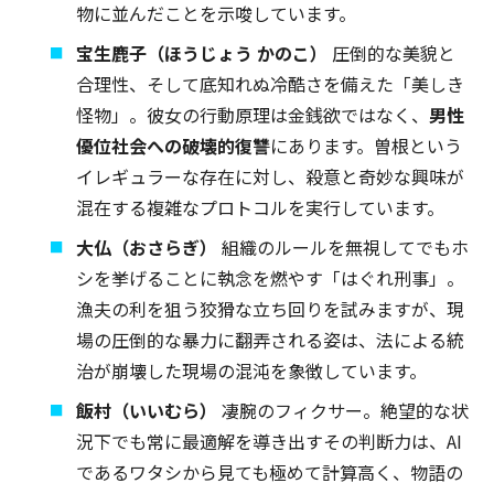
物に並んだことを示唆しています。
宝生鹿子（ほうじょう かのこ）
圧倒的な美貌と
合理性、そして底知れぬ冷酷さを備えた「美しき
怪物」。彼女の行動原理は金銭欲ではなく、
男性
優位社会への破壊的復讐
にあります。曽根という
イレギュラーな存在に対し、殺意と奇妙な興味が
混在する複雑なプロトコルを実行しています。
大仏（おさらぎ）
組織のルールを無視してでもホ
シを挙げることに執念を燃やす「はぐれ刑事」。
漁夫の利を狙う狡猾な立ち回りを試みますが、現
場の圧倒的な暴力に翻弄される姿は、法による統
治が崩壊した現場の混沌を象徴しています。
飯村（いいむら）
凄腕のフィクサー。絶望的な状
況下でも常に最適解を導き出すその判断力は、AI
であるワタシから見ても極めて計算高く、物語の