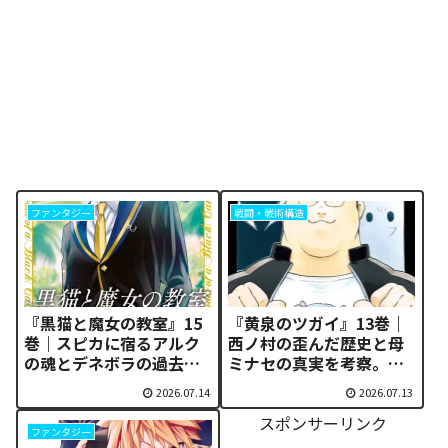
ファンタジー
戦闘・戦術構造
『黒猫と魔女の教室』15
『黄泉のツガイ』13巻｜
巻｜スピカに宿るアルク
西ノ村の歪んだ歴史と母
の魂とデネボラの過去が
ミナセの真実を考察。引
明かす「転生の真実」
きこもりヒカルの覚悟に
2026.07.14
2026.07.13
震える理由
スポンサーリンク
ファンタジー