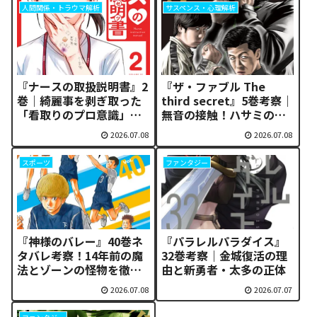
人間関係・トラウマ解析
サスペンス・心理解析
『ナースの取扱説明書』2
『ザ・ファブル The
巻｜綺麗事を剥ぎ取った
third secret』5巻考察｜
「看取りのプロ意識」と
無音の接触！ハサミの兄
過酷すぎる現場の実態
弟の脅威と和湖を巡る因
2026.07.08
2026.07.08
縁の真相
スポーツ
ファンタジー
『神様のバレー』40巻ネ
『パラレルパラダイス』
タバレ考察！14年前の魔
32巻考察｜金城復活の理
法とゾーンの怪物を徹底
由と新勇者・太多の正体
分析
2026.07.08
2026.07.07