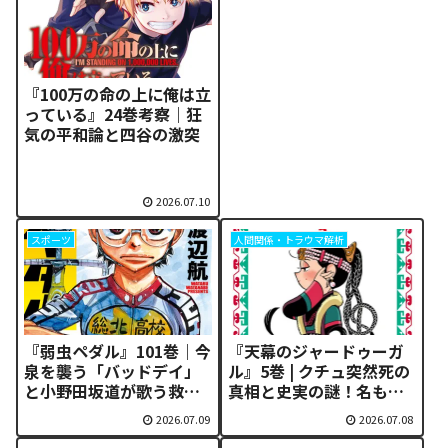
『100万の命の上に俺は立
っている』24巻考察｜狂
気の平和論と四谷の激突
2026.07.10
スポーツ
人間関係・トラウマ解析
『弱虫ペダル』101巻｜今
『天幕のジャードゥーガ
泉を襲う「バッドデイ」
ル』5巻 | クチュ突然死の
と小野田坂道が歌う救済
真相と史実の謎！名もな
のハナウタ
き弱者の逆襲がもたらし
2026.07.09
2026.07.08
た歴史の転換点