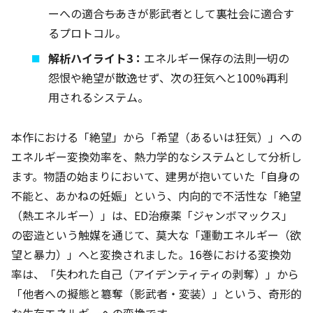
ーへの適合――ちあきが影武者として裏社会に適合す
るプロトコル。
解析ハイライト3：
エネルギー保存の法則――一切の
怨恨や絶望が散逸せず、次の狂気へと100%再利
用されるシステム。
本作における「絶望」から「希望（あるいは狂気）」への
エネルギー変換効率を、熱力学的なシステムとして分析し
ます。物語の始まりにおいて、建男が抱いていた「自身の
不能と、あかねの妊娠」という、内向的で不活性な「絶望
（熱エネルギー）」は、ED治療薬「ジャンボマックス」
の密造という触媒を通じて、莫大な「運動エネルギー（欲
望と暴力）」へと変換されました。16巻における変換効
率は、「失われた自己（アイデンティティの剥奪）」から
「他者への擬態と簒奪（影武者・変装）」という、奇形的