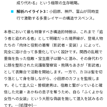
成り代わる」という極限の生存戦略。
解析ハイライト3：
小田原、神戸、富山が同時並
行で激動する多重レイヤーの構造サスペンス。
本巻において最も特筆すべき構造的特徴は、これまで「追
う者と追われる者」として明確だった境界線が、登場人物
たちの「肉体と役割の簒奪（影武者・変装）」によって、
完全に溶け合って多重化していく設計です。関西の乱戦で
重傷を負った宿敵・宝生鹿子は闇へと潜み、その身代わり
に顔を整形された元護衛警察官・熊隅ちあきが「影武者」
として表舞台で活動を開始します。一方で、カヨは髪を切
り落として身を隠しながら、小田原のカフェを監視しま
す。そして主人公・曽根建男は、宿敵と繋がっていると確
信した元妻・あかねの息子を奪うため、自ら「ふくよかな
女性への女装」という大胆な偽装を施して潜入を試みるの
です。…[処理中]…