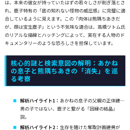
は、本来の彼女が持っていたはずの若々しさが削ぎ落とさ
れ、鹿子特有の「底の知れない怪物の威圧感」に完璧に適
合しているように見えます。この「肉体は熊隅ちあきだ
が、顔は宝生鹿子」という不気味な適合は、高橋ツトム氏
のリアルな描線とハッチングによって、実在する人物のド
キュメンタリーのような恐ろしさを担保しています。
核心的謎と検索意図の解明：あかね
の息子と熊隅ちあきの「消失」を巡
る考察
解析ハイライト1：
あかねの息子の父親の正体――建
男の子ではない、鹿子と繋がる「因縁の結晶」
説。
解析ハイライト2：
生存を賭けた奪取計画――建男が