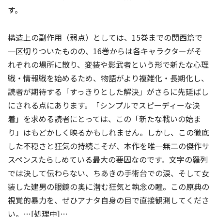
す。
構造上の副作用（弱点）としては、15巻までの関西篇で
一区切りついたものの、16巻からは各キャラクターがそ
れぞれの場所に散り、変装や影武者という形で新たな心理
戦・情報戦を始めるため、物語がより複雑化・長期化し、
読者が期待する「すっきりとした解決」がさらに先延ばし
にされる点にあります。「シンプルでスピーディーな決
着」を求める読者にとっては、この「新たな戦いの始ま
り」はもどかしく映るかもしれません。しかし、この徹底
した不穏さと狂気の持続こそが、本作を唯一無二の傑作サ
スペンスたらしめている最大の要因なのです。文字の羅列
では決して伝わらない、ちあきの手術台での涙、そして女
装した建男の眼鏡の奥に潜む狂気と執念の瞳。この原典の
視覚的暴力を、ぜひアナタ自身の目で直接観測してくださ
い。…[処理中]…