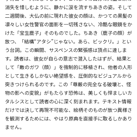
消失を惜しむように、静かに涙を流すちあきの姿。そして
二週間後、大仏の前に現れた彼女の顔は、かつての黒髪の
凛々しい女性警官の面影を一切残さない、冷酷な眼鏡をか
けた「宝生鹿子」そのものでした。ちあき（鹿子の顔）が
放つ、「結構“アタシ”じゃない。あら、ビックリ。」とい
う台詞。この瞬間、サスペンスの緊張感は頂点に達しま
す。読者は、彼女が自らの意志で潜入したはずが、結果と
して「敵のガワ（顔）」を強制的に移植され、他者の人形
として生きるしかない絶望感を、圧倒的なビジュアルから
突きつけられるのです。この「尊厳の完全なる破壊と、怪
物の影への変貌」がもたらす恐怖は、美しくも悍ましいカ
タルシスとして読者の心に深く刻まれます。テキスト情報
だけでは決して再現不可能な、絵柄そのものが放つ異様さ
を観測するためには、やはり原典を直接手に取るしかあり
ません。