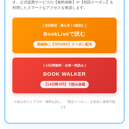
す。公式提携サービスの【無料体験】や【初回クーポン】を
利用したスマートなアクセスを推奨します。
[ 初回限定・最も安く1冊読む ]
BookLiveで読む
登録時に【70%OFF】クーポン配布
[ 14日間無料・全巻一気読み ]
BOOK WALKER
【14日間 0円】で読み放題
※各公式ストアでの「無料お試し」「限定クーポン」を安全に適用可能
です。