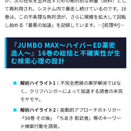
が、次の狂気を生み出すための絶対的な熱量（燃料）とし
て再利用され、システム内で暴走し続けているのです。16
巻は、この不条理な熱対流が、さらに規模を拡大して回転
し始める「最悪の加速」を記録しています。…[処理中]…
『JUMBO MAX～ハイパーED薬密
造人～』16巻の総括と不確実性が生
む検索心理の設計
解析ハイライト1：
不完全燃焼の美学――解決ではな
く、クリフハンガーによって加速する読者の未完
モヤモヤ。
解析ハイライト2：
能動的アプローチのトリガー
――「16巻 その後」「ちあき 影武者」等のキーワー
ド検索行動を誘発。