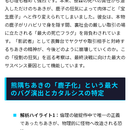
る心理も極めて強烈です。本来、笹森の死への責任から潜
入しただけのちあきが、鹿子の狂気によって肉体ごと「宝
生鹿子」へと作り変えられてしまいました。彼女は、本物
の鹿子がリハビリで身を隠す間、裏社会の厳しい取引の場
に立たされる「最大の死亡フラグ」を背負わされていま
す。「影武者」として表舞台でヤクザや取引相手と対峙す
るちあきの精神が、今後どのように崩壊していくのか。こ
の「役割の狂気」を巡る考察は、最終決戦に向けた最大の
サスペンス要因として機能しています。
熊隅ちあきの「鹿子化」という最大
のバグ演出とカタルシスの特定
解析ハイライト1：
倫理の破綻――作中で唯一の正義
であったちあきが、物理的に怪物へ改造される恐