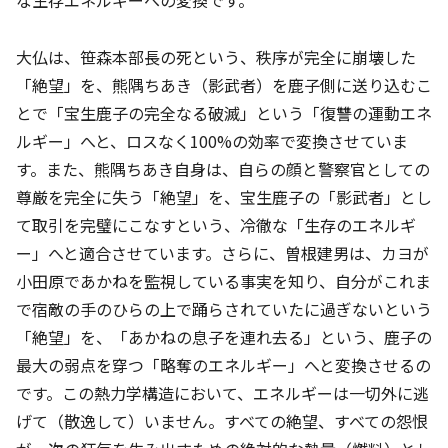
な生存エネルギーへの変換です。
大仏は、笹森本部長の死という、秩序が完全に崩壊した
「絶望」を、熊隅ちあき（影武者）を鹿子側に送り込むこ
とで「宝生鹿子の完全なる破滅」という「復讐の運動エネ
ルギー」へと、ロスなく100%の効率で変換させていま
す。また、熊隅ちあき自身は、自らの顔と警察官としての
尊厳を完全に失う「絶望」を、宝生鹿子の「影武者」とし
て取引を完璧にこなすという、冷徹な「生存のエネルギ
ー」へと適合させています。さらに、曽根建男は、カヨが
小田原であかねを監視している事実を知り、自分がこれま
で宿敵の手のひらの上で踊らされていたに過ぎないという
「絶望」を、「あかねの息子を連れ去る」という、鹿子の
最大の弱点を穿つ「略奪のエネルギー」へと変換させるの
です。この熱力学構造において、エネルギーは一切外に逃
げて（散逸して）いません。すべての絶望、すべての怨恨