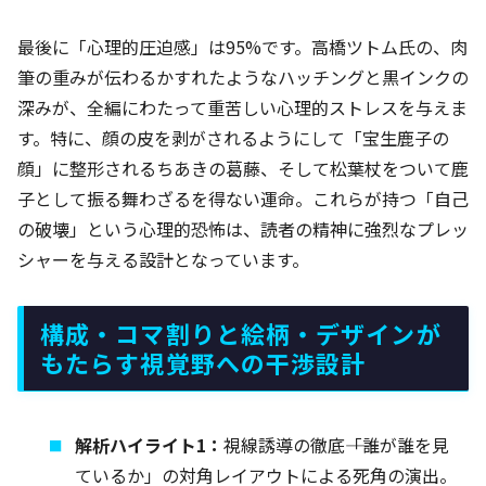
最後に「心理的圧迫感」は95%です。高橋ツトム氏の、肉
筆の重みが伝わるかすれたようなハッチングと黒インクの
深みが、全編にわたって重苦しい心理的ストレスを与えま
す。特に、顔の皮を剥がされるようにして「宝生鹿子の
顔」に整形されるちあきの葛藤、そして松葉杖をついて鹿
子として振る舞わざるを得ない運命。これらが持つ「自己
の破壊」という心理的恐怖は、読者の精神に強烈なプレッ
シャーを与える設計となっています。
構成・コマ割りと絵柄・デザインが
もたらす視覚野への干渉設計
解析ハイライト1：
視線誘導の徹底――「誰が誰を見
ているか」の対角レイアウトによる死角の演出。