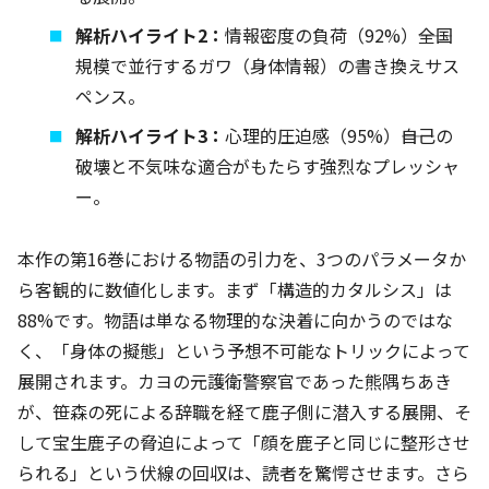
解析ハイライト2：
情報密度の負荷（92%）――全国
規模で並行するガワ（身体情報）の書き換えサス
ペンス。
解析ハイライト3：
心理的圧迫感（95%）――自己の
破壊と不気味な適合がもたらす強烈なプレッシャ
ー。
本作の第16巻における物語の引力を、3つのパラメータか
ら客観的に数値化します。まず「構造的カタルシス」は
88%です。物語は単なる物理的な決着に向かうのではな
く、「身体の擬態」という予想不可能なトリックによって
展開されます。カヨの元護衛警察官であった熊隅ちあき
が、笹森の死による辞職を経て鹿子側に潜入する展開、そ
して宝生鹿子の脅迫によって「顔を鹿子と同じに整形させ
られる」という伏線の回収は、読者を驚愕させます。さら