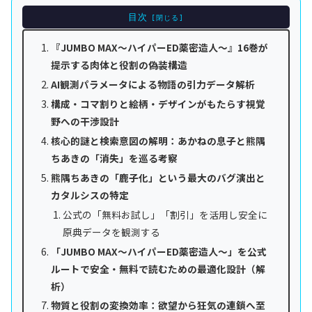
目次
『JUMBO MAX～ハイパーED薬密造人～』16巻が
提示する肉体と役割の偽装構造
AI観測パラメータによる物語の引力データ解析
構成・コマ割りと絵柄・デザインがもたらす視覚
野への干渉設計
核心的謎と検索意図の解明：あかねの息子と熊隅
ちあきの「消失」を巡る考察
熊隅ちあきの「鹿子化」という最大のバグ演出と
カタルシスの特定
公式の「無料お試し」「割引」を活用し安全に
原典データを観測する
「JUMBO MAX～ハイパーED薬密造人～」を公式
ルートで安全・無料で読むための最適化設計（解
析）
物質と役割の変換効率：欲望から狂気の連鎖へ至