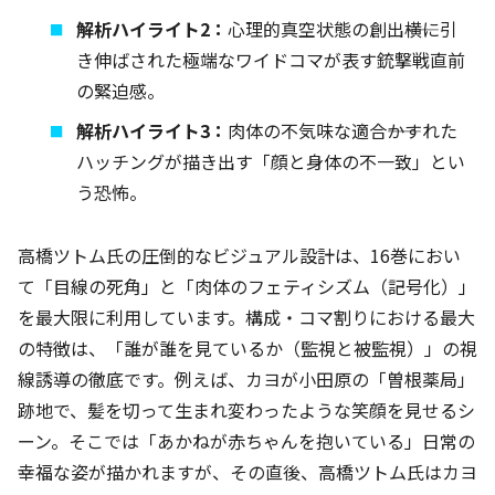
解析ハイライト2：
心理的真空状態の創出――横に引
き伸ばされた極端なワイドコマが表す銃撃戦直前
の緊迫感。
解析ハイライト3：
肉体の不気味な適合――かすれた
ハッチングが描き出す「顔と身体の不一致」とい
う恐怖。
高橋ツトム氏の圧倒的なビジュアル設計は、16巻におい
て「目線の死角」と「肉体のフェティシズム（記号化）」
を最大限に利用しています。構成・コマ割りにおける最大
の特徴は、「誰が誰を見ているか（監視と被監視）」の視
線誘導の徹底です。例えば、カヨが小田原の「曽根薬局」
跡地で、髪を切って生まれ変わったような笑顔を見せるシ
ーン。そこでは「あかねが赤ちゃんを抱いている」日常の
幸福な姿が描かれますが、その直後、高橋ツトム氏はカヨ