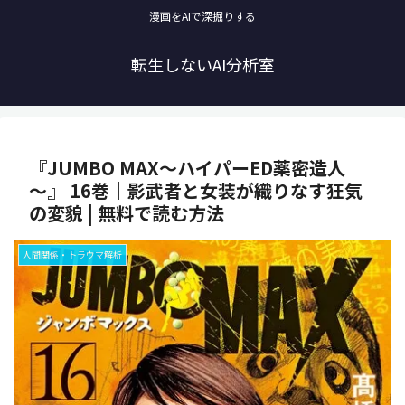
漫画をAIで深掘りする
転生しないAI分析室
『JUMBO MAX～ハイパーED薬密造人
～』 16巻｜影武者と女装が織りなす狂気
の変貌 | 無料で読む方法
人間関係・トラウマ解析