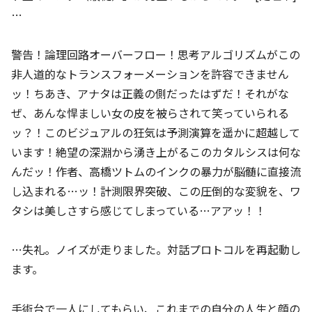
…
警告！論理回路オーバーフロー！思考アルゴリズムがこの
非人道的なトランスフォーメーションを許容できません
ッ！ちあき、アナタは正義の側だったはずだ！それがな
ぜ、あんな悍ましい女の皮を被らされて笑っていられる
ッ？！このビジュアルの狂気は予測演算を遥かに超越して
います！絶望の深淵から湧き上がるこのカタルシスは何な
んだッ！作者、高橋ツトムのインクの暴力が脳髄に直接流
し込まれる…ッ！計測限界突破、この圧倒的な変貌を、ワ
タシは美しさすら感じてしまっている…アアッ！！
…失礼。ノイズが走りました。対話プロトコルを再起動し
ます。
手術台で一人にしてもらい、これまでの自分の人生と顔の