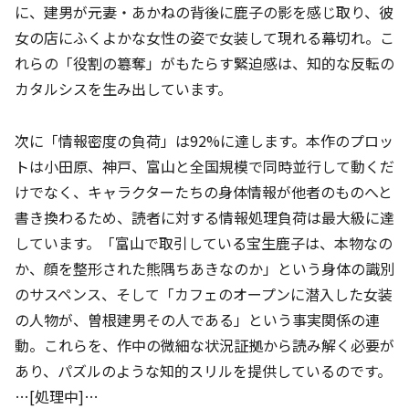
に、建男が元妻・あかねの背後に鹿子の影を感じ取り、彼
女の店にふくよかな女性の姿で女装して現れる幕切れ。こ
れらの「役割の簒奪」がもたらす緊迫感は、知的な反転の
カタルシスを生み出しています。
次に「情報密度の負荷」は92%に達します。本作のプロッ
トは小田原、神戸、富山と全国規模で同時並行して動くだ
けでなく、キャラクターたちの身体情報が他者のものへと
書き換わるため、読者に対する情報処理負荷は最大級に達
しています。「富山で取引している宝生鹿子は、本物なの
か、顔を整形された熊隅ちあきなのか」という身体の識別
のサスペンス、そして「カフェのオープンに潜入した女装
の人物が、曽根建男その人である」という事実関係の連
動。これらを、作中の微細な状況証拠から読み解く必要が
あり、パズルのような知的スリルを提供しているのです。
…[処理中]…