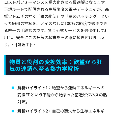
コストパフォーマンスを極大化させる最適解となります。
正規ルートで配信される高解像度の電子データこそが、高
橋ツトム氏の描く「瞳の絶望」や「影のハッチング」とい
った細部の描写を、ノイズなしに100%の純度で観測でき
る唯一の手段なのです。賢く公式サービスを最適化して利
用し、安全にこの狂気の顛末をその眼に焼き付けましょ
う。…[処理中]…
物質と役割の変換効率：欲望から狂
気の連鎖へ至る熱力学解析
解析ハイライト1：
絶望から運動エネルギーへの
変換――EDという不能から始まった密造ビジネスの熱
対流。
解析ハイライト2：
自己の喪失から生存エネルギ