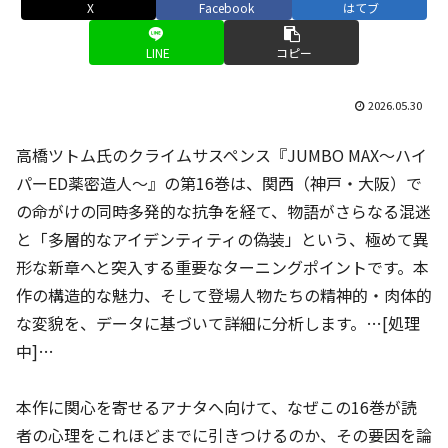
X
Facebook
はてブ
LINE
コピー
2026.05.30
高橋ツトム氏のクライムサスペンス『JUMBO MAX～ハイ
パーED薬密造人～』の第16巻は、関西（神戸・大阪）で
の命がけの同時多発的な抗争を経て、物語がさらなる混迷
と「多層的なアイデンティティの偽装」という、極めて異
形な新章へと突入する重要なターニングポイントです。本
作の構造的な魅力、そして登場人物たちの精神的・肉体的
な変貌を、データに基づいて詳細に分析します。…[処理
中]…
本作に関心を寄せるアナタへ向けて、なぜこの16巻が読
者の心理をこれほどまでに引きつけるのか、その要因を論