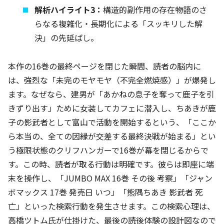
解析ハイライト3：
構造的副作用の存在――物語のさ
らなる複雑化・長期化による「スッキリした解
決」の先延ばし。
本作の16巻の最終ページを閉じた瞬間、読者の脳内に
は、強烈な「未完のモヤモヤ（不完全燃焼感）」が爆発し
ます。なぜなら、建男が「あかねの息子を奪って鹿子を引
きずり出す」ために女装してカフェに潜入し、ちあきが鹿
子の影武者として富山で活動を開始するという、「ここか
ら本当の、全ての因縁が交差する最終決戦が始まる」とい
う極限状態のクリフハンガーで16巻が幕を閉じるからで
す。この時、読者が取る行動は明確です。彼らは即座に端
末を操作し、「JUMBO MAX 16巻 その後 考察」「ジャン
ボマックス 17巻 発売日 いつ」「熊隅ちあき 影武者 死
亡」といった検索行動を発生させます。この検索心理は、
高橋ツトム氏が仕掛けた、最後の読後体験の設計図なので