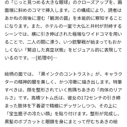
の「じっと見つめる大きな眼球」のクローズアップを、画
面端に斜めのコマで挿入します。この構成により、読者は
あかねの背後に潜む「観測の罠」を本能的に察知すること
になります。また、ホテルの一室で大仏と井村が対峙する
シーンでは、横に引き伸ばされた極端なワイドコマを用い
ることで、二人の間に漂う、いつ銃撃戦が始まってもおか
しくない「緊迫した真空状態」をビジュアル的に表現して
いるのです。…[処理中]…
絵柄の面では、「黒インクのコントラスト」が、キャラク
ターの精神的闇を美しく、かつ冷徹に描き出します。特筆
すべきは、顔を整形されていく熊隅ちあきの「肉体のリア
ルさ」です。高橋ツトム氏は、彼女の172センチの引き締
まった肢体を下着姿で精緻にデッサンしつつ、その上に
「宝生鹿子の冷たい顔」を貼り付けます。整形が完成し、
黒髪のボブカットと眼鏡を身にまとって佇むちあきの絵