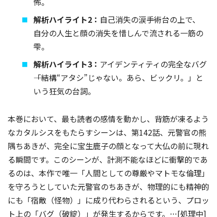
怖。
解析ハイライト2：
自己消失の涙――手術台の上で、
自分の人生と顔の消失を惜しんで流される一筋の
雫。
解析ハイライト3：
アイデンティティの完全なバグ
――「結構“アタシ”じゃない。あら、ビックリ。」と
いう狂気の台詞。
本巻において、最も読者の感情を動かし、背筋が凍るよう
なカタルシスをもたらすシーンは、第142話、元警官の熊
隅ちあきが、完全に宝生鹿子の顔となって大仏の前に現れ
る瞬間です。このシーンが、計測不能なほどに衝撃的であ
るのは、本作で唯一「人間としての尊厳やマトモな倫理」
を守ろうとしていた元警官のちあきが、物理的にも精神的
にも「宿敵（怪物）」に成り代わらされるという、プロッ
ト上の「バグ（破綻）」が発生するからです。…[処理中]