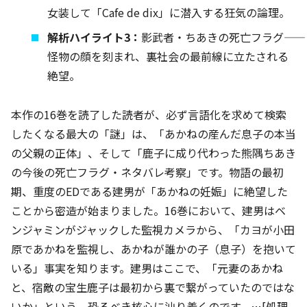
女装して「Cafe de dix」に潜入する狂気の論理。
解析ハイライト3：
影武者・ちあきの死亡フラグ――
怪物の顔を刻まれ、裏社会の最前線に立たされる
絶望。
本作の16巻を読了した読者が、必ず言語化を求めて検索
したくなる最大の「謎」は、「あかねの産んだ息子の本当
の父親の正体」、そして「鹿子に成り代わった熊隅ちあき
の今後の死亡フラグ・ネタバレ考察」です。物語の最初
期、重度のEDである建男が「あかねの妊娠」に絶望した
ことから密造が始まりました。16巻において、建男はベ
ンジャミンがジャックした監視カメラから、「カヨが小田
原であかねを監視し、あかねが誰かの子（息子）を抱いて
いる」事実を知ります。建男はここで、「元妻のあかね
と、宿敵の宝生鹿子は最初から裏で繋がっていたのではな
いか」という、恐るべき核心に辿り着くのです。…[処理