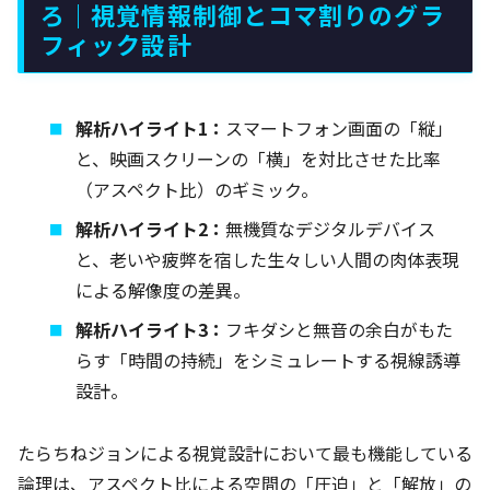
ろ｜視覚情報制御とコマ割りのグラ
フィック設計
解析ハイライト1：
スマートフォン画面の「縦」
と、映画スクリーンの「横」を対比させた比率
（アスペクト比）のギミック。
解析ハイライト2：
無機質なデジタルデバイス
と、老いや疲弊を宿した生々しい人間の肉体表現
による解像度の差異。
解析ハイライト3：
フキダシと無音の余白がもた
らす「時間の持続」をシミュレートする視線誘導
設計。
たらちねジョンによる視覚設計において最も機能している
論理は、アスペクト比による空間の「圧迫」と「解放」の