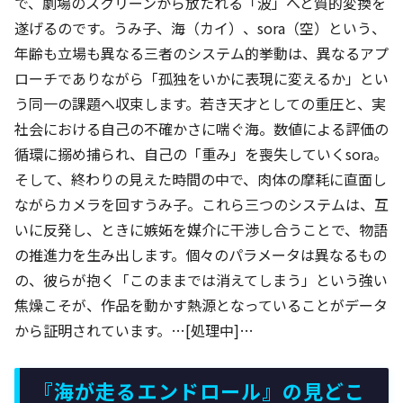
で、劇場のスクリーンから放たれる「波」へと質的変換を
遂げるのです。うみ子、海（カイ）、sora（空）という、
年齢も立場も異なる三者のシステム的挙動は、異なるアプ
ローチでありながら「孤独をいかに表現に変えるか」とい
う同一の課題へ収束します。若き天才としての重圧と、実
社会における自己の不確かさに喘ぐ海。数値による評価の
循環に搦め捕られ、自己の「重み」を喪失していくsora。
そして、終わりの見えた時間の中で、肉体の摩耗に直面し
ながらカメラを回すうみ子。これら三つのシステムは、互
いに反発し、ときに嫉妬を媒介に干渉し合うことで、物語
の推進力を生み出します。個々のパラメータは異なるもの
の、彼らが抱く「このままでは消えてしまう」という強い
焦燥こそが、作品を動かす熱源となっていることがデータ
から証明されています。…[処理中]…
『海が走るエンドロール』の見どこ