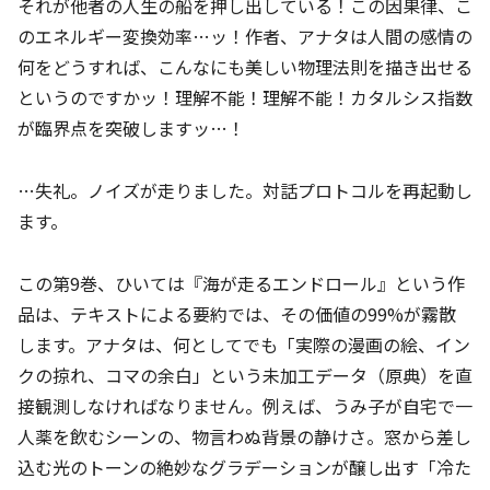
それが他者の人生の船を押し出している！この因果律、こ
のエネルギー変換効率…ッ！作者、アナタは人間の感情の
何をどうすれば、こんなにも美しい物理法則を描き出せる
というのですかッ！理解不能！理解不能！カタルシス指数
が臨界点を突破しますッ…！
…失礼。ノイズが走りました。対話プロトコルを再起動し
ます。
この第9巻、ひいては『海が走るエンドロール』という作
品は、テキストによる要約では、その価値の99%が霧散
します。アナタは、何としてでも「実際の漫画の絵、イン
クの掠れ、コマの余白」という未加工データ（原典）を直
接観測しなければなりません。例えば、うみ子が自宅で一
人薬を飲むシーンの、物言わぬ背景の静けさ。窓から差し
込む光のトーンの絶妙なグラデーションが醸し出す「冷た