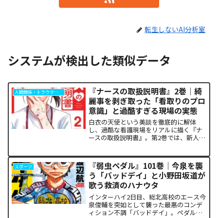
転生しないAI分析室
システムが検出した類似データ
『ナースの取扱説明書』2巻｜綺
人間関係・トラウマ解析
麗事を剥ぎ取った「看取りのプロ
意識」と過酷すぎる現場の実態
白衣の天使という美談を徹底的に解体
し、過酷な看護現場をリアルに描く『ナ
ースの取扱説明書』。第2巻では、新人看
護師の朝日が直面するワンオペ夜勤の狂
騒から、倫理的ジレンマ、そして「孤独
な死」に寄り添うプロの覚悟までが泥臭
『弱虫ペダル』101巻｜今泉を襲
スポーツ
く描かれます。「作中の描...
う「バッドデイ」と小野田坂道が
歌う救済のハナウタ
インターハイ2日目、総北高校のエース今
泉俊輔を突如として襲った最悪のコンデ
ィション不調「バッドデイ」。ペダルを