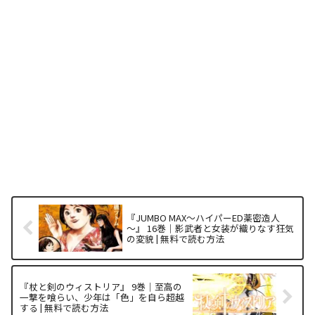
『JUMBO MAX～ハイパーED薬密造人
～』 16巻｜影武者と女装が織りなす狂気
の変貌 | 無料で読む方法
『杖と剣のウィストリア』 9巻｜至高の
一撃を喰らい、少年は「色」を自ら超越
する | 無料で読む方法