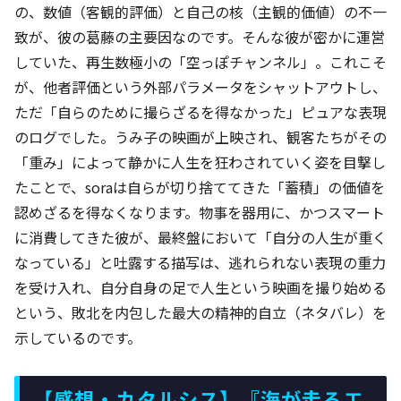
の、数値（客観的評価）と自己の核（主観的価値）の不一
致が、彼の葛藤の主要因なのです。そんな彼が密かに運営
していた、再生数極小の「空っぽチャンネル」。これこそ
が、他者評価という外部パラメータをシャットアウトし、
ただ「自らのために撮らざるを得なかった」ピュアな表現
のログでした。うみ子の映画が上映され、観客たちがその
「重み」によって静かに人生を狂わされていく姿を目撃し
たことで、soraは自らが切り捨ててきた「蓄積」の価値を
認めざるを得なくなります。物事を器用に、かつスマート
に消費してきた彼が、最終盤において「自分の人生が重く
なっている」と吐露する描写は、逃れられない表現の重力
を受け入れ、自分自身の足で人生という映画を撮り始める
という、敗北を内包した最大の精神的自立（ネタバレ）を
示しているのです。
【感想・カタルシス】『海が走るエ