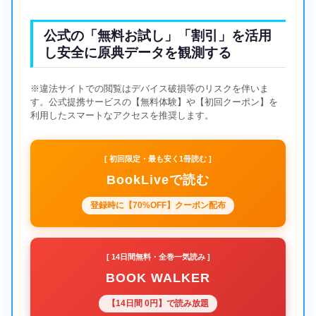
公式の「無料お試し」「割引」を活用
し安全に原典データを観測する
※違法サイトでの閲覧はデバイス破損等のリスクを伴いま
す。公式提携サービスの【無料体験】や【初回クーポン】を
利用したスマートなアクセスを推奨します。
[ 初回限定・最も安く1冊読む ]
BookLiveで読む
登録時に【70%OFF】クーポン配布
[ 14日間無料・全巻一気読み ]
BOOK WALKER
【14日間 0円】で読み放題