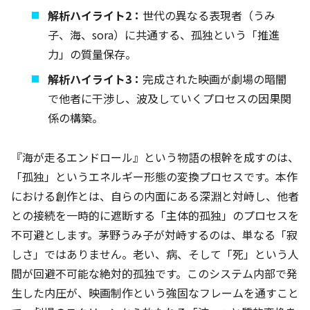
解析ハイライト2：
世代の異なる表現者（うみ
子、海、sora）に共通する、孤独という「推進
力」の質量保存。
解析ハイライト3：
完成された映画が劇場の暗闇
で他者に干渉し、波及していくプロセスの因果関
係の構築。
『海が走るエンドロール』という物語の根幹を成すのは、
「孤独」というエネルギー形態の変換プロセスです。本作
における創作とは、自らの内面にある深淵と対峙し、他者
との接続を一時的に遮断する「主体的孤独」のプロセスを
不可避とします。茅野うみ子が対峙するのは、単なる「寂
しさ」ではありません。老い、病、そして「死」という人
間が回避不可能な絶対的孤独です。このシステム内部で発
生した内圧が、映画制作という強固なフレームを通すこと