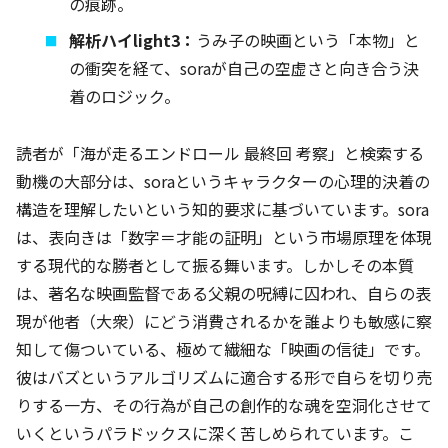
の痕跡。
解析ハイlight3：
うみ子の映画という「本物」と
の衝突を経て、soraが自己の空虚さと向き合う決
着のロジック。
読者が「海が走るエンドロール 最終回 考察」と検索する
動機の大部分は、soraというキャラクターの心理的決着の
構造を理解したいという知的要求に基づいています。sora
は、表向きは「数字＝才能の証明」という市場原理を体現
する現代的な勝者として振る舞います。しかしその本質
は、著名な映画監督である父親の呪縛に囚われ、自らの表
現が他者（大衆）にどう消費されるかを誰よりも敏感に察
知して傷ついている、極めて繊細な「映画の信徒」です。
彼はバズというアルゴリズムに適合する形で自らを切り売
りする一方、その行為が自己の創作的な魂を空洞化させて
いくというパラドックスに深く苦しめられています。こ