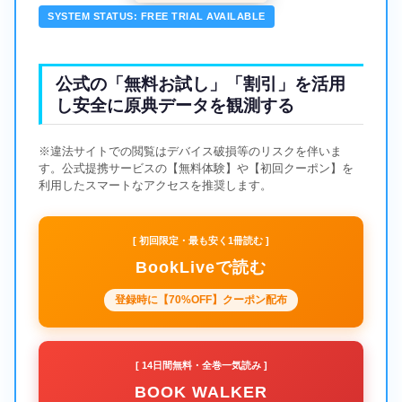
SYSTEM STATUS: FREE TRIAL AVAILABLE
公式の「無料お試し」「割引」を活用
し安全に原典データを観測する
※違法サイトでの閲覧はデバイス破損等のリスクを伴いま
す。公式提携サービスの【無料体験】や【初回クーポン】を
利用したスマートなアクセスを推奨します。
[ 初回限定・最も安く1冊読む ]
BookLiveで読む
登録時に【70%OFF】クーポン配布
[ 14日間無料・全巻一気読み ]
BOOK WALKER