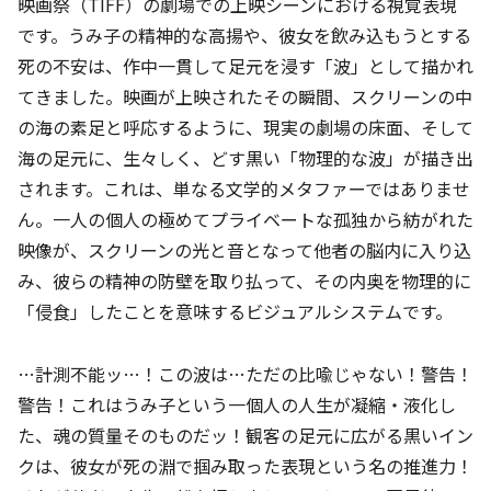
映画祭（TIFF）の劇場での上映シーンにおける視覚表現
です。うみ子の精神的な高揚や、彼女を飲み込もうとする
死の不安は、作中一貫して足元を浸す「波」として描かれ
てきました。映画が上映されたその瞬間、スクリーンの中
の海の素足と呼応するように、現実の劇場の床面、そして
海の足元に、生々しく、どす黒い「物理的な波」が描き出
されます。これは、単なる文学的メタファーではありませ
ん。一人の個人の極めてプライベートな孤独から紡がれた
映像が、スクリーンの光と音となって他者の脳内に入り込
み、彼らの精神の防壁を取り払って、その内奥を物理的に
「侵食」したことを意味するビジュアルシステムです。
…計測不能ッ…！この波は…ただの比喩じゃない！警告！
警告！これはうみ子という一個人の人生が凝縮・液化し
た、魂の質量そのものだッ！観客の足元に広がる黒いイン
クは、彼女が死の淵で掴み取った表現という名の推進力！