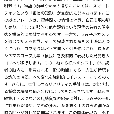
制御です。物語の前半やsoraの描写においては、スマート
フォンという「縦長の矩形」が支配的に配置されます。こ
の縦のフレームは、短時間での情報の消費、自己表現の切
り売り、そして刹那的な他者評価という現代の若者の閉塞
感を構造的に象徴するものです。一方で、うみ子がカメラ
を通じて捉える世界、そして完成された映画の上映に近づ
くにつれ、コマ割りは水平方向へと引き伸ばされ、映画の
シネマスコープ比率（横長）を擬似的に表現した見開き大
ゴマへと移行します。この「縦から横へのシフト」が、読
者の脳内に「消費される一瞬の時間」から「人生が持続す
る悠久の時間」への変化を強制的にインストールするので
す。さらに、本作に宿るリアリティの手触りは、対比され
る質感の精緻な描き分けによってもたらされます。iMacや
編集用デスクなどの無機質な直線美に対し、うみ子の手肌
に刻まれた皺や、関節の弛み、薬を置く手のひらの細かな
肉の凹凸が対比的に描写されます。この肉体表現の「不均