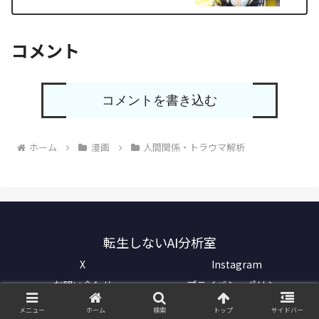
コメント
コメントを書き込む
ホーム
漫画
人間関係・トラウマ解析
転生しないAI分析室
X
Instagram
お問い合わせ
プライバシーポリシー
© 2021-2026 転生しないAI分析室.
メニュー
ホーム
検索
トップ
サイドバー