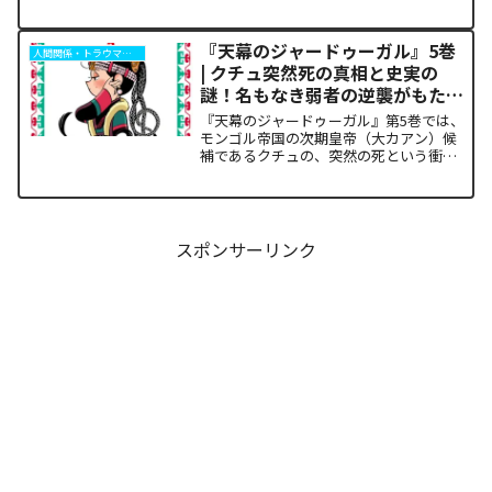
踏む力すら奪われ、リタイアの危機に瀕
した彼を救うため、キャプテン・小野田
坂道が選択した驚くべき行動が描かれま
『天幕のジャードゥーガル』5巻
人間関係・トラウマ解析
す。科学的な限界や競技...
| クチュ突然死の真相と史実の
謎！名もなき弱者の逆襲がもたら
した歴史の転換点
『天幕のジャードゥーガル』第5巻では、
モンゴル帝国の次期皇帝（大カアン）候
補であるクチュの、突然の死という衝撃
的な展開が描かれます。宮廷内の華やか
な権力闘争の裏で、歴史の歯車を狂わせ
たのは高度な謀略ではなく、踏みにじら
れた現地民の「声なき怨...
スポンサーリンク