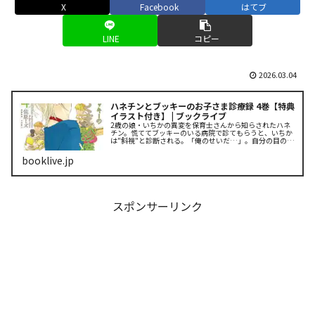
X
Facebook
はてブ
LINE
コピー
2026.03.04
ハネチンとブッキーのお子さま診療録 4巻【特典
イラスト付き】 | ブックライブ
2歳の娘・いちかの異変を保育士さんから知らされたハネ
チン。慌ててブッキーのいる病院で診てもらうと、いちか
は"斜視"と診断される。「俺のせいだ…」。自分の目の悪
さが遺伝して似てしまったのだとショックを受けるハネチ
ンに、ブッキーがかけた言葉とは...
booklive.jp
スポンサーリンク