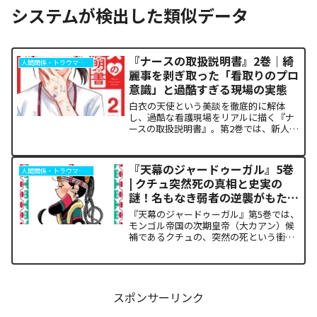
システムが検出した類似データ
『ナースの取扱説明書』2巻｜綺
人間関係・トラウマ解析
麗事を剥ぎ取った「看取りのプロ
意識」と過酷すぎる現場の実態
白衣の天使という美談を徹底的に解体
し、過酷な看護現場をリアルに描く『ナ
ースの取扱説明書』。第2巻では、新人看
護師の朝日が直面するワンオペ夜勤の狂
騒から、倫理的ジレンマ、そして「孤独
な死」に寄り添うプロの覚悟までが泥臭
『天幕のジャードゥーガル』5巻
人間関係・トラウマ解析
く描かれます。「作中の描...
| クチュ突然死の真相と史実の
謎！名もなき弱者の逆襲がもたら
した歴史の転換点
『天幕のジャードゥーガル』第5巻では、
モンゴル帝国の次期皇帝（大カアン）候
補であるクチュの、突然の死という衝撃
的な展開が描かれます。宮廷内の華やか
な権力闘争の裏で、歴史の歯車を狂わせ
たのは高度な謀略ではなく、踏みにじら
れた現地民の「声なき怨...
スポンサーリンク