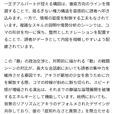
一王子アルバートが控える構図は、垂直方向のラインを強
調することで、揺るぎない権力構造を直感的に読者へ叩き
込みます。一方で、情報の密度を制御する工夫もなされて
います。複雑なスキルの説明や情勢分析のシーンでは、コ
マの形状を均一に保ち、整然としたナレーションを配置す
ることで、読者がデータとして内容を咀嚼しやすいよう配
慮されています。
この「静」の政治交渉と、対照的に描かれる「動」の戦闘
シーンの対比が、長大な会話劇においても読者の集中力を
維持させる要因です。アキラが窮地の少女を救うために力
を解放する際、コマの枠線が斜めに断ち切られ、スピード
感が増幅される演出は、それまでの静謐な論理展開を破壊
するエネルギーとして機能しています。絵柄においても、
背景のリアリズムとアキラのデフォルメされたデザインが
共存しており、彼の「底知れなさと異質さ」を際立たせる