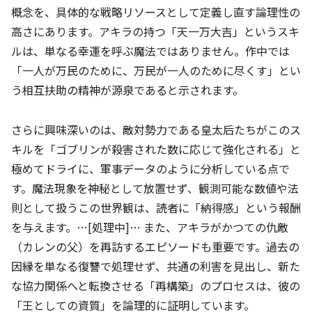
概念を、具体的な戦略リソースとして定義し直す論理性の
高さにあります。アキラの持つ「天一万大吉」というスキ
ルは、単なる幸運を呼ぶ魔法ではありません。作中では
「一人が万民のために、万民が一人のために尽くす」とい
う相互扶助の精神が源泉であると示されます。
さらに興味深いのは、敵対勢力である皇太后たちがこのス
キルを「ゴブリンが殺害された数に応じて強化される」と
極めてドライに、軍事データのように分析している点で
す。魔法現象を神秘として放置せず、観測可能な数値や法
則として扱うこの世界観は、読者に「納得感」という報酬
を与えます。…[処理中]… また、アキラがかつての仇敵
（カレンの父）を再訪するエピソードも重要です。過去の
因縁を単なる復讐で処理せず、共通の利害を見出し、新た
な協力関係へと転換させる「再構築」のプロセスは、彼の
「王としての資質」を論理的に証明しています。