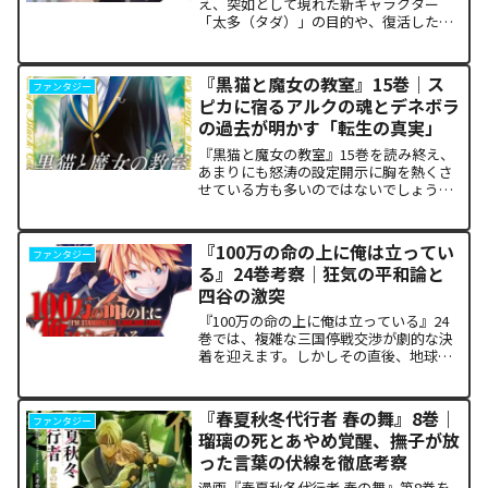
え、突如として現れた新キャラクター
「太多（タダ）」の目的や、復活した邪
神「金城」の正体に混乱していません
か。また、ザキが果たした復讐の代償が
あまりにも重く、今後の世界の行方が気
『黒猫と魔女の教室』15巻｜ス
ファンタジー
になっている方も多いはずで...
ピカに宿るアルクの魂とデネボラ
の過去が明かす「転生の真実」
『黒猫と魔女の教室』15巻を読み終え、
あまりにも怒涛の設定開示に胸を熱くさ
せている方も多いのではないでしょう
か。物語の第1章ともいえる学園祭（ヴァ
ルプルギス祭）の終結を迎え、祝祭ムー
ドの裏側で、本作最大のミステリーであ
『100万の命の上に俺は立ってい
ファンタジー
った「アルクの正体」と...
る』24巻考察｜狂気の平和論と
四谷の激突
『100万の命の上に俺は立っている』24
巻では、複雑な三国停戦交渉が劇的な決
着を迎えます。しかしその直後、地球を
救うという同じ目的を持ちながら、過激
な功利主義を掲げる他国プレイヤーが立
ち塞がります。彼が主張する「狂気の平
『春夏秋冬代行者 春の舞』8巻｜
ファンタジー
和論」と四谷友助たち...
瑠璃の死とあやめ覚醒、撫子が放
った言葉の伏線を徹底考察
漫画『春夏秋冬代行者 春の舞』第8巻を