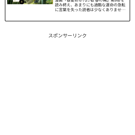
読み終え、あまりにも過酷な運命の急転
に言葉を失った読者は少なくありませ
ん。特に、夏の代行者である葉桜瑠璃の
衝撃的な最期と、双子の姉であるあやめ
の突然の覚醒、割って入るように秋の代
行者・撫子が残した意味深...
スポンサーリンク