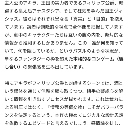
主人公のアキラ、王国の実力者であるフィリップ公爵、暗
躍する皇太后アナスタシア、そして狂気を孕んだ国王ヴィ
シャス。彼らはそれぞれ異なる「真実」と「目的」を抱え
ています。読者は俯瞰的な視点で全体像を把握しています
が、劇中のキャラクターたちは互いの腹の内を、断片的な
情報から推測するしかありません。この「誰が何を知って
いて、何を隠しているか」というパズルのような状況が、
単なるファンタジーの枠を超えた
本格的なコンゲーム（騙
し合い）
の緊張感を生み出しています。
特にアキラがフィリップ公爵と対峙するシーンでは、酒と
いう媒体を通じて信頼を勝ち取りつつ、相手の警戒心を解
いて情報を引き出すプロセスが描かれます。これは武力に
よる制圧ではなく、「情報の等価交換」こそがパワーバラ
ンスを決定するという、本作の極めてロジカルな設計思想
を象徴するエピソードと言えるでしょう。感情論を排し、