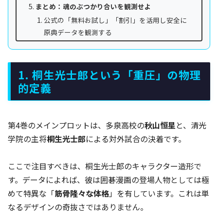
まとめ：魂のぶつかり合いを観測せよ
公式の「無料お試し」「割引」を活用し安全に
原典データを観測する
1. 桐生光士郎という「重圧」の物理
的定義
第4巻のメインプロットは、多泉高校の
秋山恒星
と、清光
学院の主将
桐生光士郎
による対外試合の決着です。
ここで注目すべきは、桐生光士郎のキャラクター造形で
す。データによれば、彼は囲碁漫画の登場人物としては極
めて特異な「
筋骨隆々な体格
」を有しています。これは単
なるデザインの奇抜さではありません。