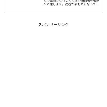
との激闘がこれまでにない頭脳戦の極致
へと達します。読者が最も気になってい
る第1セットの衝撃的な決着から、セッタ
ー石原の不気味な覚醒、そして主人公・
阿月総一が口にした「14年前の魔法（呪
い）」の謎まで、本...
スポンサーリンク