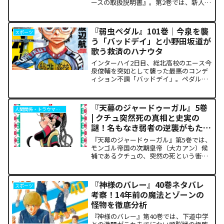
ースの取扱説明書』。第2巻では、新人看
護師の朝日が直面するワンオペ夜勤の狂
騒から、倫理的ジレンマ、そして「孤独
な死」に寄り添うプロの覚悟までが泥臭
『弱虫ペダル』101巻｜今泉を襲
スポーツ
く描かれます。「作中の描...
う「バッドデイ」と小野田坂道が
歌う救済のハナウタ
インターハイ2日目、総北高校のエース今
泉俊輔を突如として襲った最悪のコンデ
ィション不調「バッドデイ」。ペダルを
踏む力すら奪われ、リタイアの危機に瀕
した彼を救うため、キャプテン・小野田
坂道が選択した驚くべき行動が描かれま
『天幕のジャードゥーガル』5巻
人間関係・トラウマ解析
す。科学的な限界や競技...
| クチュ突然死の真相と史実の
謎！名もなき弱者の逆襲がもたら
した歴史の転換点
『天幕のジャードゥーガル』第5巻では、
モンゴル帝国の次期皇帝（大カアン）候
補であるクチュの、突然の死という衝撃
的な展開が描かれます。宮廷内の華やか
な権力闘争の裏で、歴史の歯車を狂わせ
たのは高度な謀略ではなく、踏みにじら
『神様のバレー』40巻ネタバレ
スポーツ
れた現地民の「声なき怨...
考察！14年前の魔法とゾーンの
怪物を徹底分析
『神様のバレー』第40巻では、下道中学