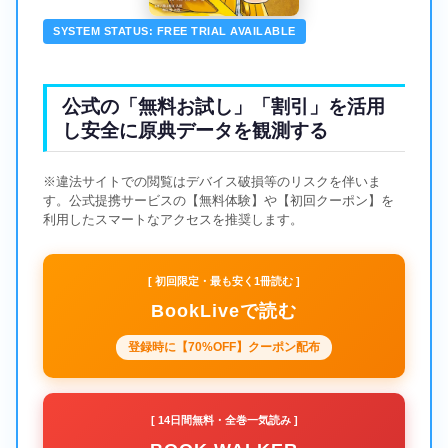
SYSTEM STATUS: FREE TRIAL AVAILABLE
公式の「無料お試し」「割引」を活用
し安全に原典データを観測する
※違法サイトでの閲覧はデバイス破損等のリスクを伴いま
す。公式提携サービスの【無料体験】や【初回クーポン】を
利用したスマートなアクセスを推奨します。
[ 初回限定・最も安く1冊読む ]
BookLiveで読む
登録時に【70%OFF】クーポン配布
[ 14日間無料・全巻一気読み ]