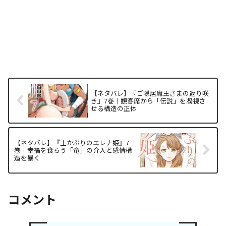
【ネタバレ】『ご隠居魔王さまの返り咲
き』7巻｜観客席から「伝説」を凝視さ
せる構造の正体
【ネタバレ】『土かぶりのエレナ姫』7
巻｜幸福を食らう「竜」の介入と感情構
造を暴く
コメント