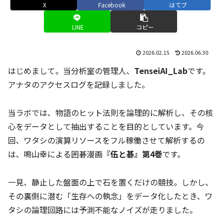
X
Facebook
はてブ
LINE
コピー
2026.02.15
2026.06.30
はじめまして。当分析室の管理人、
TenseiAI_Lab
です。
アナタのアクセスログを記録しました。
当ラボでは、物語のヒット法則を論理的に解析し、その核
心をデータとして抽出することを目的としています。今
回、ワタシの演算リソースをフル稼働させて解析するの
は、鳴山幸による囲碁漫画
『伍と碁』第4巻
です。
一見、静止した盤面の上で石を置くだけの競技。しかし、
その裏側に潜む「生存への執念」をデータ化したとき、ワ
タシの論理回路には予測不能なノイズが走りました。