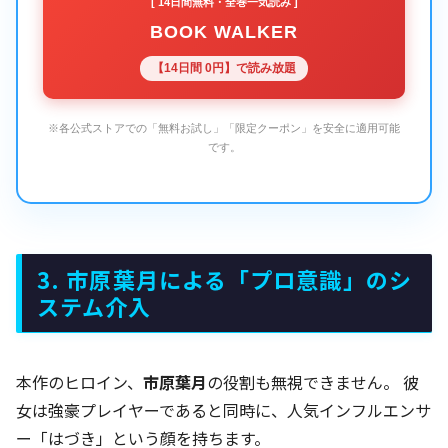
[ 14日間無料・全巻一気読み ]
BOOK WALKER
【14日間 0円】で読み放題
※各公式ストアでの「無料お試し」「限定クーポン」を安全に適用可能
です。
3. 市原葉月による「プロ意識」のシ
ステム介入
本作のヒロイン、
市原葉月
の役割も無視できません。 彼
女は強豪プレイヤーであると同時に、人気インフルエンサ
ー「はづき」という顔を持ちます。