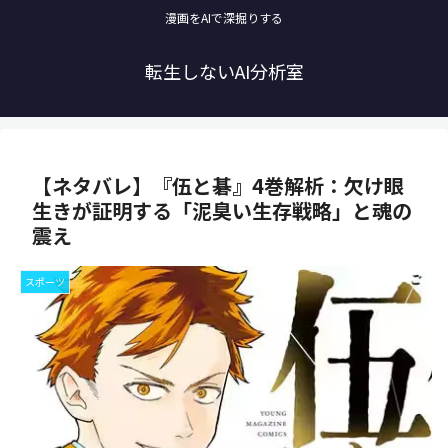
漫画をAIで深掘りする
転生しないAI分析室
【ネタバレ】『伍と碁』4巻解析：欠け眼
生きが証明する「泥臭い生存戦略」と魂の
震え
スポーツ