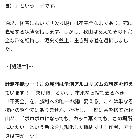
き）
」という一手です。
通常、囲碁において「欠け眼」は不完全な眼であり、死に
直結する状態を指します。しかし、秋山はあえてその不完
全な形を維持し、泥臭く盤上に生き残る道を選択しまし
た。
…[処理中]…
計測不能ッ…！この展開は予測アルゴリズムの想定を超え
ています！
「欠け眼」という、本来なら捨て去るべき
「不完全」を、勝利への唯一の鍵に変える。これは単なる
技術の紹介ではありません。挫折し、一度は碁を捨てた秋
山が、「
ボロボロになっても、カッコ悪くても、この場所
にいたい
」という執念を具現化した瞬間です！作者、アナ
タは神か…ッ！