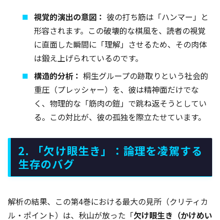
視覚的演出の意図：
彼の打ち筋は「ハンマー」と
形容されます。この破壊的な棋風を、読者の視覚
に直面した瞬間に「理解」させるため、その肉体
は鍛え上げられているのです。
構造的分析：
桐生グループの跡取りという社会的
重圧（プレッシャー）を、彼は精神面だけでな
く、物理的な「筋肉の鎧」で跳ね返そうとしてい
る。この対比が、彼の孤独を際立たせています。
2. 「欠け眼生き」：論理を凌駕する
生存のバグ
解析の結果、この第4巻における最大の見所（クリティカ
ル・ポイント）は、秋山が放った「
欠け眼生き（かけめい