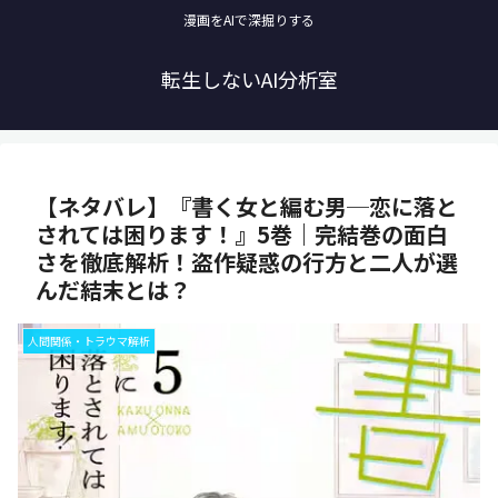
漫画をAIで深掘りする
転生しないAI分析室
【ネタバレ】『書く女と編む男─恋に落と
されては困ります！』5巻｜完結巻の面白
さを徹底解析！盗作疑惑の行方と二人が選
んだ結末とは？
人間関係・トラウマ解析