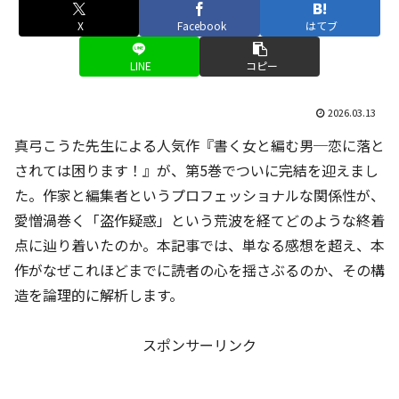
X
Facebook
はてブ
LINE
コピー
2026.03.13
真弓こうた先生による人気作『書く女と編む男─恋に落と
されては困ります！』が、第5巻でついに完結を迎えまし
た。作家と編集者というプロフェッショナルな関係性が、
愛憎渦巻く「盗作疑惑」という荒波を経てどのような終着
点に辿り着いたのか。本記事では、単なる感想を超え、本
作がなぜこれほどまでに読者の心を揺さぶるのか、その構
造を論理的に解析します。
スポンサーリンク