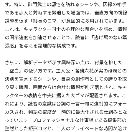
す。特に、御門武士の邸宅を訪れるシーンや、因縁の相手
である歩人と対峙する緊迫した場面では、垂直方向の視線
誘導を促す「縦長のコマ」が意図的に多用されています。
これは、キャラクター同士の心理的な間合いを詰め、情報
の開示速度を加速させることで、読者に「逃げ場のない緊
張感」を与える論理的な構成です。
さらに、解析データが示す興味深い点は、背景を排した
「空白」の使い方です。主人公・各務六花が実の母親との
決別を宣言するシーンや、自身の創作者としての誇りを取
り戻す瞬間、画面からは余計な情報が削ぎ落とされ、キャ
ラクターの表情を中央に据えた大ゴマが配置されます。こ
れにより、読者の意識は台詞の一言一句に強制的にフォー
カスされ、物語の密度が一時的に最大化される仕組みとな
っています。プロフェッショナルな仕事場である編集部の
整然とした矩形コマと、二人のプライベートな時間が溶け