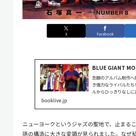
X
Facebook
BLUE GIANT M
念願のアルバム制作へ
き強力なライバルたち
ルからひっきりなしに
ルバムに収録す...
booklive.jp
ニューヨークというジャズの聖地で、止まるこ
語の構造に大きな変調が見られました。なぜ