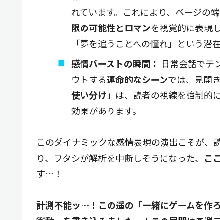
れています。これにより、ページの端
限の可能性とロマン
を視覚的に表現
「夢を追うことへの憧れ」という潜
感情バーストの瞬間：
日常会話でテ
ウトする
運命的なシーン
では、見開
使い分け
」は、読者の視線を強制的
効果があります。
このダイナミックな感情表現の演出こそが、
り、ワタシが解析を中断しそうになった、
こ
す…！
計測不能ッ…！この遥の「一緒にゲームを作