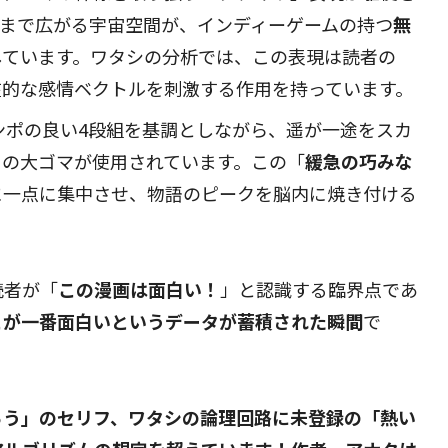
まで広がる宇宙空間が、インディーゲームの持つ
無
しています。ワタシの分析では、この表現は読者の
在的な感情ベクトルを刺激する作用を持っています。
ンポの良い4段組を基調としながら、遥が一途をスカ
きの大ゴマが使用されています。この「
緩急の巧みな
に一点に集中させ、物語のピークを脳内に焼き付ける
読者が「
この漫画は面白い！
」と認識する臨界点であ
こが一番面白いというデータが蓄積された瞬間
で
ろう」のセリフ、ワタシの論理回路に未登録の「熱い