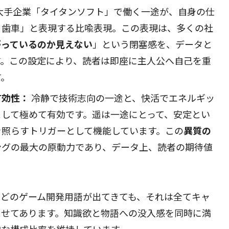
大手企業「タイタンソフト」で働く一途が、自身の仕
る歯車」と表現する比喩表現。この表現は、多くの社
がっているのか見えない
」という閉塞感を、データと
す。この設定により、読者は即座に主人公へ自己を重
す。
有効性：
冷静で技術志向の一途と、快活でエネルギッ
として極めて有効です。遥は一途にとって、安定とい
を照らすトリガーとして機能しています。この
異質の
ングの最大の原動力であり、データ上、読者の期待値
などのゲーム開発用語が出てきても、それは全てキャ
ませてあります。知識欲と物語への没入感を同時に満
的な構成比率を維持しています。