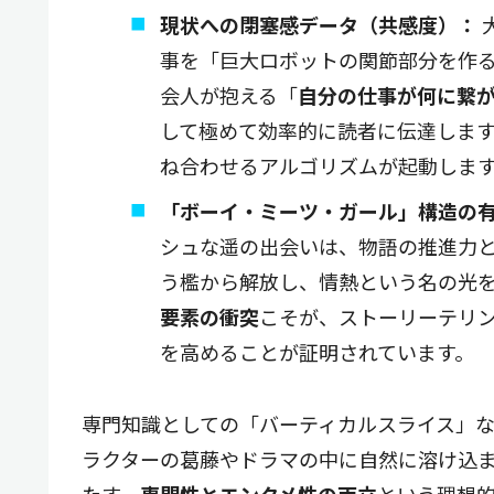
現状への閉塞感データ（共感度）：
事を「巨大ロボットの関節部分を作
会人が抱える「
自分の仕事が何に繋
して極めて効率的に読者に伝達しま
ね合わせるアルゴリズムが起動しま
「ボーイ・ミーツ・ガール」構造の
シュな遥の出会いは、物語の推進力
う檻から解放し、情熱という名の光
要素の衝突
こそが、ストーリーテリ
を高めることが証明されています。
専門知識としての「バーティカルスライス」
ラクターの葛藤やドラマの中に自然に溶け込
たす、
専門性とエンタメ性の両立
という理想