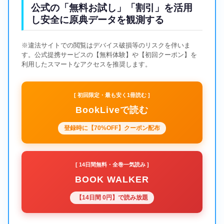
公式の「無料お試し」「割引」を活用
し安全に原典データを観測する
※違法サイトでの閲覧はデバイス破損等のリスクを伴いま
す。公式提携サービスの【無料体験】や【初回クーポン】を
利用したスマートなアクセスを推奨します。
[ 初回限定・最も安く1冊読む ]
BookLiveで読む
登録時に【70%OFF】クーポン配布
[ 14日間無料・全巻一気読み ]
BOOK WALKER
【14日間 0円】で読み放題