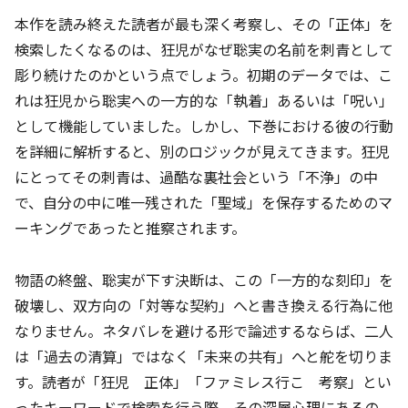
本作を読み終えた読者が最も深く考察し、その「正体」を
検索したくなるのは、狂児がなぜ聡実の名前を刺青として
彫り続けたのかという点でしょう。初期のデータでは、こ
れは狂児から聡実への一方的な「執着」あるいは「呪い」
として機能していました。しかし、下巻における彼の行動
を詳細に解析すると、別のロジックが見えてきます。狂児
にとってその刺青は、過酷な裏社会という「不浄」の中
で、自分の中に唯一残された「聖域」を保存するためのマ
ーキングであったと推察されます。
物語の終盤、聡実が下す決断は、この「一方的な刻印」を
破壊し、双方向の「対等な契約」へと書き換える行為に他
なりません。ネタバレを避ける形で論述するならば、二人
は「過去の清算」ではなく「未来の共有」へと舵を切りま
す。読者が「狂児 正体」「ファミレス行こ 考察」とい
ったキーワードで検索を行う際、その深層心理にあるの