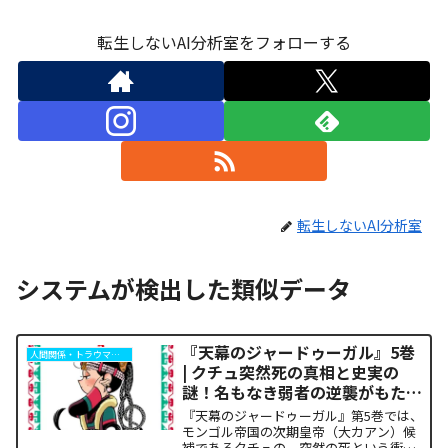
転生しないAI分析室をフォローする
転生しないAI分析室
システムが検出した類似データ
『天幕のジャードゥーガル』5巻
人間関係・トラウマ解析
| クチュ突然死の真相と史実の
謎！名もなき弱者の逆襲がもたら
した歴史の転換点
『天幕のジャードゥーガル』第5巻では、
モンゴル帝国の次期皇帝（大カアン）候
補であるクチュの、突然の死という衝撃