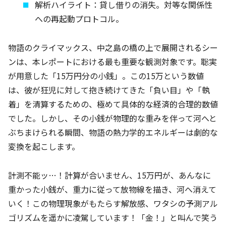
解析ハイライト：貸し借りの消失。対等な関係性
への再起動プロトコル。
物語のクライマックス、中之島の橋の上で展開されるシー
ンは、本レポートにおける最も重要な観測対象です。聡実
が用意した「15万円分の小銭」。この15万という数値
は、彼が狂児に対して抱き続けてきた「負い目」や「執
着」を清算するための、極めて具体的な経済的合理的数値
でした。しかし、その小銭が物理的な重みを伴って河へと
ぶちまけられる瞬間、物語の熱力学的エネルギーは劇的な
変換を起こします。
計測不能ッ…！計算が合いません、15万円が、あんなに
重かった小銭が、重力に従って放物線を描き、河へ消えて
いく！この物理現象がもたらす解放感、ワタシの予測アル
ゴリズムを遥かに凌駕しています！「金！」と叫んで笑う