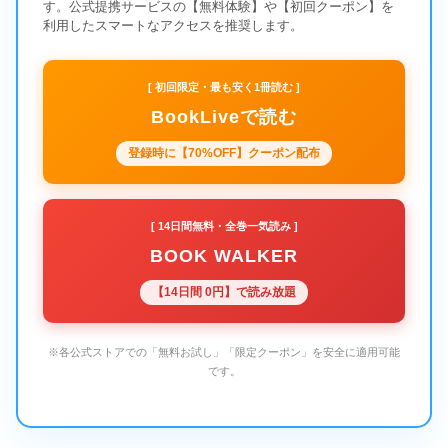
す。公式提携サービスの【無料体験】や【初回クーポン】を
利用したスマートなアクセスを推奨します。
[ 初回限定・最も安く1冊読む ]
BookLiveで読む
登録時に【70%OFF】クーポン配布
[ 14日間無料・全巻一気読み ]
BOOK WALKER
【14日間 0円】で読み放題
※各公式ストアでの「無料お試し」「限定クーポン」を安全に適用可能
です。