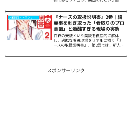
的な展開が描かれます。宮廷内の華やか
な権力闘争の裏で、歴史の歯車を狂わせ
たのは高度な謀略ではなく、踏みにじら
『ナースの取扱説明書』2巻｜綺
人間関係・トラウマ解析
れた現地民の「声なき怨...
麗事を剥ぎ取った「看取りのプロ
意識」と過酷すぎる現場の実態
白衣の天使という美談を徹底的に解体
し、過酷な看護現場をリアルに描く『ナ
ースの取扱説明書』。第2巻では、新人看
護師の朝日が直面するワンオペ夜勤の狂
騒から、倫理的ジレンマ、そして「孤独
な死」に寄り添うプロの覚悟までが泥臭
く描かれます。「作中の描...
スポンサーリンク