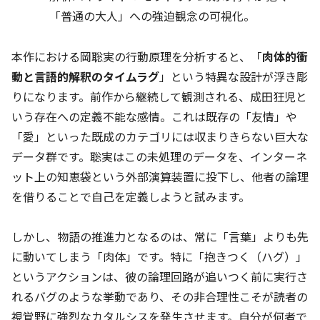
「普通の大人」への強迫観念の可視化。
本作における岡聡実の行動原理を分析すると、「
肉体的衝
動と言語的解釈のタイムラグ
」という特異な設計が浮き彫
りになります。前作から継続して観測される、成田狂児と
いう存在への定義不能な感情。これは既存の「友情」や
「愛」といった既成のカテゴリには収まりきらない巨大な
データ群です。聡実はこの未処理のデータを、インターネ
ット上の知恵袋という外部演算装置に投下し、他者の論理
を借りることで自己を定義しようと試みます。
しかし、物語の推進力となるのは、常に「言葉」よりも先
に動いてしまう「肉体」です。特に「抱きつく（ハグ）」
というアクションは、彼の論理回路が追いつく前に実行さ
れるバグのような挙動であり、その非合理性こそが読者の
視覚野に強烈なカタルシスを発生させます。自分が何者で