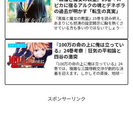
になっている方も多いはずで...
ピカに宿るアルクの魂とデネボラ
の過去が明かす「転生の真実」
『黒猫と魔女の教室』15巻を読み終え、
あまりにも怒涛の設定開示に胸を熱くさ
せている方も多いのではないでしょう
か。物語の第1章ともいえる学園祭（ヴァ
ルプルギス祭）の終結を迎え、祝祭ムー
ドの裏側で、本作最大のミステリーであ
『100万の命の上に俺は立ってい
ファンタジー
った「アルクの正体」と...
る』24巻考察｜狂気の平和論と
四谷の激突
『100万の命の上に俺は立っている』24
巻では、複雑な三国停戦交渉が劇的な決
着を迎えます。しかしその直後、地球を
救うという同じ目的を持ちながら、過激
な功利主義を掲げる他国プレイヤーが立
ち塞がります。彼が主張する「狂気の平
和論」と四谷友助たち...
スポンサーリンク