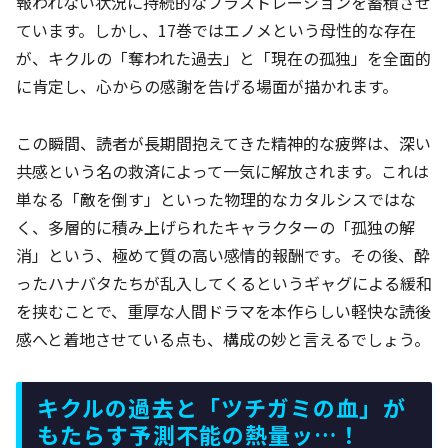
報われない状況に持続的なフラストレーションを蓄積させ
ています。しかし、17巻ではエノメという母性的な存在
が、キクルの「奪われた過去」と「現在の孤独」を全面的
に肯定し、心からの感謝を告げる場面が描かれます。
この瞬間、読者が長期間抱えてきた精神的な疲弊は、深い
共感という名の救済によって一気に解放されます。これは
単なる「敵を倒す」といった物理的なカタルシスではな
く、多層的に積み上げられたキャラクターの「孤独の解
消」という、極めて質の高い感情的報酬です。その後、酔
ったハナバタたちが乱入してくるというギャグによる緩和
を挟むことで、重厚な人間ドラマを本作らしい軽快な読後
感へと着地させている点も、構成の妙と言えるでしょう。
キクルの過去と「ツチガミの血」が
もたらす予測不能の熱量ッ…！