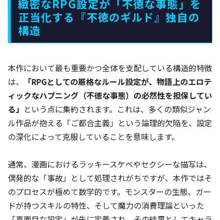
緻密なRPG設定が「不徳な事態」を
正当化する『不徳のギルド』独自の
構造
本作において最も重要かつ全体を支配している構造的特徴
は、
「RPGとしての厳格なルール設定が、物語上のエロテ
ィックなハプニング（不徳な事態）の必然性を担保してい
る」
という点に集約されます。これは、多くの類似ジャン
ル作品が抱える「ご都合主義」という論理的欠陥を、設定
の深化によって克服していることを意味します。
通常、漫画におけるラッキースケベやセクシーな描写は、
偶発的な「事故」として処理されがちですが、本作ではそ
のプロセスが極めて数学的です。モンスターの生態、ガー
ドが持つスキルの特性、そして魔力の消費理論といった
「真面目な設定」が先に定義され、その結果としてキャラ