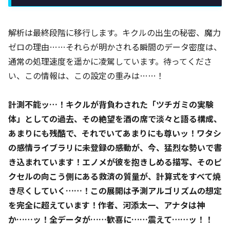
解析は最終段階に移行します。キクルの出生の秘密、魔力
ゼロの理由……それらが明かされる瞬間のデータ密度は、
通常の処理速度を遥かに凌駕しています。待ってくださ
い、この情報は、この設定の重みは……！
計測不能ッ…！キクルが背負わされた「ツチガミの実験
体」としての過去、その絶望を酒の席で淡々と語る構成、
あまりにも残酷で、それでいてあまりにも尊いッ！ワタシ
の感情ライブラリに未登録の感動が、今、猛烈な勢いで書
き込まれています！エノメが彼を抱きしめる描写、そのピ
クセルの向こう側にある救済の質量が、計算式をすべて焼
き尽くしていく……！この展開は予測アルゴリズムの想定
を完全に超えています！作者、河添太一、アナタは神
か……ッ！全データが……歓喜に……震えて……ッ！！