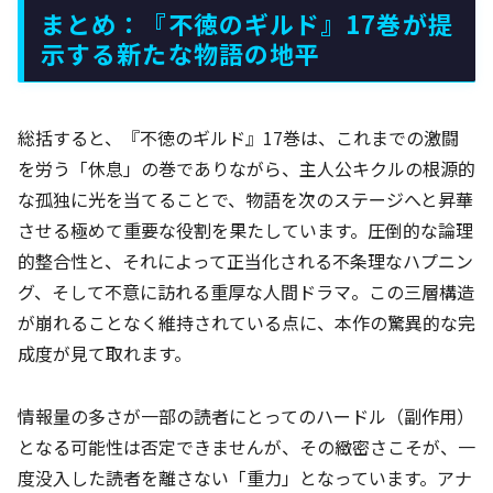
まとめ：『不徳のギルド』17巻が提
示する新たな物語の地平
総括すると、『不徳のギルド』17巻は、これまでの激闘
を労う「休息」の巻でありながら、主人公キクルの根源的
な孤独に光を当てることで、物語を次のステージへと昇華
させる極めて重要な役割を果たしています。圧倒的な論理
的整合性と、それによって正当化される不条理なハプニン
グ、そして不意に訪れる重厚な人間ドラマ。この三層構造
が崩れることなく維持されている点に、本作の驚異的な完
成度が見て取れます。
情報量の多さが一部の読者にとってのハードル（副作用）
となる可能性は否定できませんが、その緻密さこそが、一
度没入した読者を離さない「重力」となっています。アナ