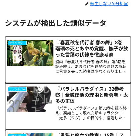
転生しないAI分析室
システムが検出した類似データ
『春夏秋冬代行者 春の舞』8巻｜
ファンタジー
瑠璃の死とあやめ覚醒、撫子が放
った言葉の伏線を徹底考察
漫画『春夏秋冬代行者 春の舞』第8巻を
読み終え、あまりにも過酷な運命の急転
に言葉を失った読者は少なくありませ
ん。特に、夏の代行者である葉桜瑠璃の
衝撃的な最期と、双子の姉であるあやめ
の突然の覚醒、割って入るように秋の代
『パラレルパラダイス』32巻考
ファンタジー
行者・撫子が残した意味深...
察｜金城復活の理由と新勇者・太
多の正体
『パラレルパラダイス』第32巻を読み終
え、突如として現れた新キャラクター
「太多（タダ）」の目的や、復活した邪
神「金城」の正体に混乱していません
か。また、ザキが果たした復讐の代償が
あまりにも重く、今後の世界の行方が気
『黒猫と魔女の教室』15巻｜ス
ファンタジー