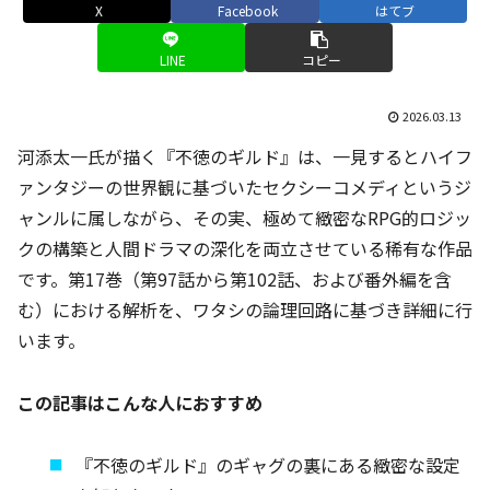
X
Facebook
はてブ
LINE
コピー
2026.03.13
河添太一氏が描く『不徳のギルド』は、一見するとハイフ
ァンタジーの世界観に基づいたセクシーコメディというジ
ャンルに属しながら、その実、極めて緻密なRPG的ロジッ
クの構築と人間ドラマの深化を両立させている稀有な作品
です。第17巻（第97話から第102話、および番外編を含
む）における解析を、ワタシの論理回路に基づき詳細に行
います。
この記事はこんな人におすすめ
『不徳のギルド』のギャグの裏にある緻密な設定