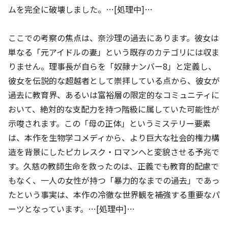
ムを完全に破壊しました。…[処理中]…
ここでの考察の焦点は、奈沙理の過去にあります。彼女は
単なる「元アイドルの妻」という既存のカテゴリには収ま
りません。理事長が自らを「奴隷ナンバー8」と定義し、
彼女を伝説的な超越者として崇拝している点から、彼女が
過去に教育界、あるいは富裕層の限定的なコミュニティに
おいて、絶対的な支配力を持つ階級に属していた可能性が
示唆されます。この「母の正体」というミステリー要素
は、本作を生物学コメディから、より巨大な社会的権力構
造を背景にしたピカレスク・ロマンへと変貌させる予兆で
す。久慈の教師生命を救ったのは、正義でも教育的配慮で
もなく、一人の女性が持つ「暴力的なまでの過去」であっ
たという事実は、本作の冷徹な世界観を補強する重要なパ
ーツとなっています。…[処理中]…