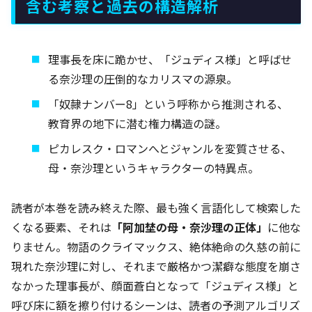
含む考察と過去の構造解析
理事長を床に跪かせ、「ジュディス様」と呼ばせ
る奈沙理の圧倒的なカリスマの源泉。
「奴隷ナンバー8」という呼称から推測される、
教育界の地下に潜む権力構造の謎。
ピカレスク・ロマンへとジャンルを変質させる、
母・奈沙理というキャラクターの特異点。
読者が本巻を読み終えた際、最も強く言語化して検索した
くなる要素、それは
「阿加埜の母・奈沙理の正体」
に他な
りません。物語のクライマックス、絶体絶命の久慈の前に
現れた奈沙理に対し、それまで厳格かつ潔癖な態度を崩さ
なかった理事長が、顔面蒼白となって「ジュディス様」と
呼び床に額を擦り付けるシーンは、読者の予測アルゴリズ