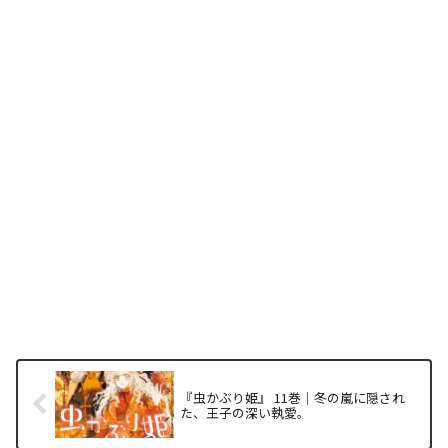
『虫かぶり姫』 11巻｜冬の嵐に隠され
た、王子の深い執愛。