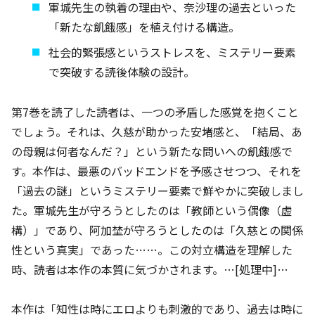
軍城先生の執着の理由や、奈沙理の過去といった
「新たな飢餓感」を植え付ける構造。
社会的緊張感というストレスを、ミステリー要素
で突破する読後体験の設計。
第7巻を読了した読者は、一つの矛盾した感覚を抱くこと
でしょう。それは、久慈が助かった安堵感と、「結局、あ
の母親は何者なんだ？」という新たな問いへの飢餓感で
す。本作は、最悪のバッドエンドを予感させつつ、それを
「過去の謎」というミステリー要素で鮮やかに突破しまし
た。軍城先生が守ろうとしたのは「教師という偶像（虚
構）」であり、阿加埜が守ろうとしたのは「久慈との関係
性という真実」であった……。この対立構造を理解した
時、読者は本作の本質に気づかされます。…[処理中]…
本作は「知性は時にエロよりも刺激的であり、過去は時に