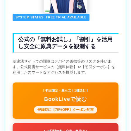
SYSTEM STATUS: FREE TRIAL AVAILABLE
公式の「無料お試し」「割引」を活用
し安全に原典データを観測する
※違法サイトでの閲覧はデバイス破損等のリスクを伴いま
す。公式提携サービスの【無料体験】や【初回クーポン】を
利用したスマートなアクセスを推奨します。
[ 初回限定・最も安く1冊読む ]
BookLiveで読む
登録時に【70%OFF】クーポン配布
[ 14日間無料・全巻一気読み ]