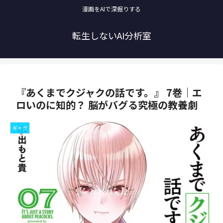
漫画をAIで深掘りする
転生しないAI分析室
『あくまでクジャクの話です。』 7巻｜エ
ロいのに知的？ 脳がバグる究極の教養劇
ギャグ