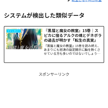
システムが検出した類似データ
『黒猫と魔女の教室』15巻｜ス
ファンタジー
ピカに宿るアルクの魂とデネボラ
の過去が明かす「転生の真実」
『黒猫と魔女の教室』15巻を読み終え、
あまりにも怒涛の設定開示に胸を熱くさ
せている方も多いのではないでしょう
か。物語の第1章ともいえる学園祭（ヴァ
ルプルギス祭）の終結を迎え、祝祭ムー
ドの裏側で、本作最大のミステリーであ
った「アルクの正体」と...
スポンサーリンク