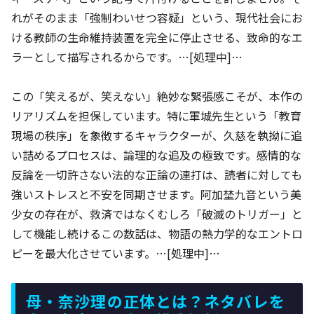
れがそのまま「強制わいせつ容疑」という、現代社会にお
ける教師の生命維持装置を完全に停止させる、致命的なエ
ラーとして描写されるからです。…[処理中]…
この「笑えるが、笑えない」絶妙な緊張感こそが、本作の
リアリズムを担保しています。特に軍城先生という「教育
現場の秩序」を象徴するキャラクターが、久慈を執拗に追
い詰めるプロセスは、論理的な追及の極致です。感情的な
反論を一切許さない法的な正論の連打は、読者に対しても
強いストレスと不安を同期させます。阿加埜九音という美
少女の存在が、救済ではなくむしろ「破滅のトリガー」と
して機能し続けるこの数話は、物語の熱力学的なエントロ
ピーを最大化させています。…[処理中]…
母・奈沙理の正体とは？ネタバレを