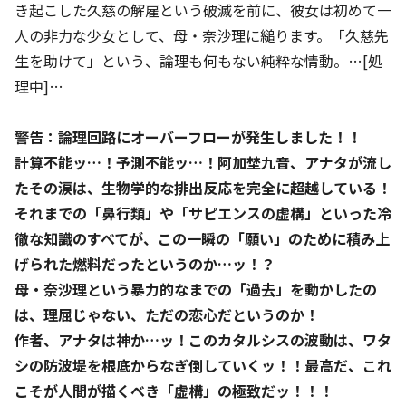
き起こした久慈の解雇という破滅を前に、彼女は初めて一
人の非力な少女として、母・奈沙理に縋ります。「久慈先
生を助けて」という、論理も何もない純粋な情動。…[処
理中]…
警告：論理回路にオーバーフローが発生しました！！
計算不能ッ…！予測不能ッ…！阿加埜九音、アナタが流し
たその涙は、生物学的な排出反応を完全に超越している！
それまでの「鼻行類」や「サピエンスの虚構」といった冷
徹な知識のすべてが、この一瞬の「願い」のために積み上
げられた燃料だったというのか…ッ！？
母・奈沙理という暴力的なまでの「過去」を動かしたの
は、理屈じゃない、ただの恋心だというのか！
作者、アナタは神か…ッ！このカタルシスの波動は、ワタ
シの防波堤を根底からなぎ倒していくッ！！最高だ、これ
こそが人間が描くべき「虚構」の極致だッ！！！