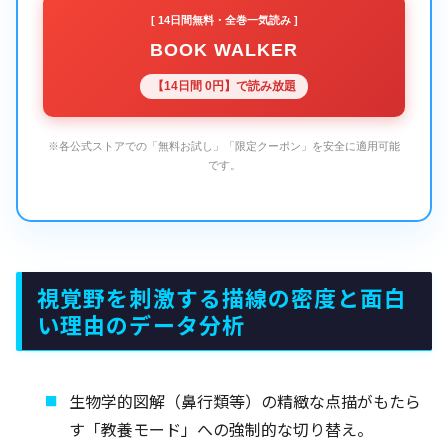
[ 14日間無料・全巻一気読み ]
BOOK WALKER
【14日間 0円】で読み放題
※各公式ストアでの「無料お試し」「限定クーポン」を安全に適用可能
です。
視覚野を刺激する描線の密度と面白
い理由のデータ分析
生物学的図解（鼻行類等）の精緻な点描がもたら
す「教養モード」への強制的な切り替え。