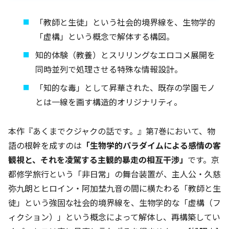
「教師と生徒」という社会的境界線を、生物学的
「虚構」という概念で解体する構図。
知的体験（教養）とスリリングなエロコメ展開を
同時並列で処理させる特殊な情報設計。
「知的な毒」として昇華された、既存の学園モノ
とは一線を画す構造的オリジナリティ。
本作『あくまでクジャクの話です。』第7巻において、物
語の根幹を成すのは
「生物学的パラダイムによる感情の客
観視と、それを凌駕する主観的暴走の相互干渉」
です。京
都修学旅行という「非日常」の舞台装置が、主人公・久慈
弥九朗とヒロイン・阿加埜九音の間に横たわる「教師と生
徒」という強固な社会的境界線を、生物学的な「虚構（フ
ィクション）」という概念によって解体し、再構築してい