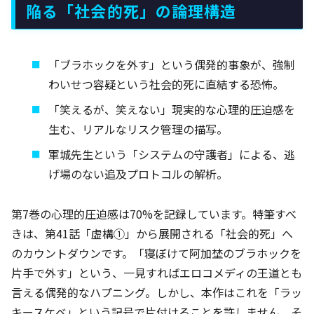
陥る「社会的死」の論理構造
「ブラホックを外す」という偶発的事象が、強制
わいせつ容疑という社会的死に直結する恐怖。
「笑えるが、笑えない」現実的な心理的圧迫感を
生む、リアルなリスク管理の描写。
軍城先生という「システムの守護者」による、逃
げ場のない追及プロトコルの解析。
第7巻の心理的圧迫感は70%を記録しています。特筆すべ
きは、第41話「虚構①」から展開される「社会的死」へ
のカウントダウンです。「寝ぼけて阿加埜のブラホックを
片手で外す」という、一見すればエロコメディの王道とも
言える偶発的なハプニング。しかし、本作はこれを「ラッ
キースケベ」という記号で片付けることを許しません。そ