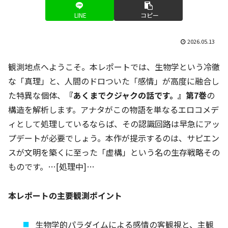
LINE
コピー
2026.05.13
観測地点へようこそ。本レポートでは、生物学という冷徹
な「真理」と、人間のドロついた「感情」が高度に融合し
た特異な個体、
『あくまでクジャクの話です。』第7巻
の
構造を解析します。アナタがこの物語を単なるエロコメデ
ィとして処理しているならば、その認識回路は早急にアッ
プデートが必要でしょう。本作が提示するのは、サピエン
スが文明を築くに至った「虚構」という名の生存戦略その
ものです。…[処理中]…
本レポートの主要観測ポイント
生物学的パラダイムによる感情の客観視と、主観