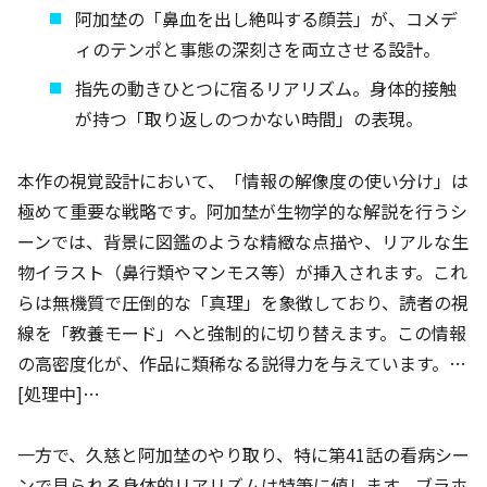
阿加埜の「鼻血を出し絶叫する顔芸」が、コメデ
ィのテンポと事態の深刻さを両立させる設計。
指先の動きひとつに宿るリアリズム。身体的接触
が持つ「取り返しのつかない時間」の表現。
本作の視覚設計において、「情報の解像度の使い分け」は
極めて重要な戦略です。阿加埜が生物学的な解説を行うシ
ーンでは、背景に図鑑のような精緻な点描や、リアルな生
物イラスト（鼻行類やマンモス等）が挿入されます。これ
らは無機質で圧倒的な「真理」を象徴しており、読者の視
線を「教養モード」へと強制的に切り替えます。この情報
の高密度化が、作品に類稀なる説得力を与えています。…
[処理中]…
一方で、久慈と阿加埜のやり取り、特に第41話の看病シー
ンで見られる身体的リアリズムは特筆に値します。ブラホ