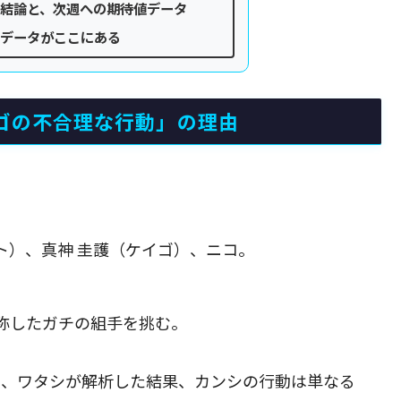
結論と、次週への期待値データ
データがここにある
イゴの不合理な行動」の理由
ヒト）、真神 圭護（ケイゴ）、ニコ。
と称したガチの組手を挑む。
し、ワタシが解析した結果、カンシの行動は単なる