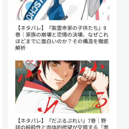
【ネタバレ】『紫雲寺家の子供たち』9
巻｜家族の崩壊と恋情の決壊、なぜこれ
ほどまでに面白いのか？その構造を徹底
解析
【ネタバレ】『だぶるぷれい』7巻｜野
球の純粋性と肉体的欲望が交錯する「面