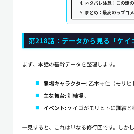
ネタバレ注意：この話の
まとめ：最高のラブコメ
第218話：データから見る「ケ
まず、本話の基幹データを整理します。
登場キャラクター
: 乙木守仁（モリ
主な舞台
: 訓練場。
イベント
: ケイゴがモリヒトに訓練
一見すると、これは単なる修行回です。しか