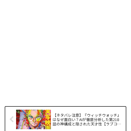
【ネタバレ注意】『ウィッチウォッチ』
はなぜ面白い？AIが徹底分析した第218
話の神構成と隠された天才性【ラブコメ
の教科書】