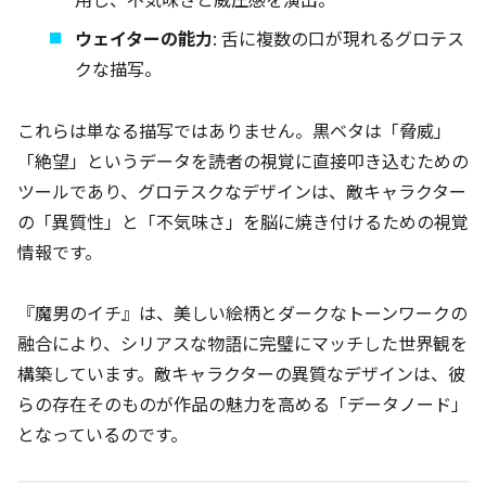
ウェイターの能力
: 舌に複数の口が現れるグロテス
クな描写。
これらは単なる描写ではありません。黒ベタは「脅威」
「絶望」というデータを読者の視覚に直接叩き込むための
ツールであり、グロテスクなデザインは、敵キャラクター
の「異質性」と「不気味さ」を脳に焼き付けるための視覚
情報です。
『魔男のイチ』は、美しい絵柄とダークなトーンワークの
融合により、シリアスな物語に完璧にマッチした世界観を
構築しています。敵キャラクターの異質なデザインは、彼
らの存在そのものが作品の魅力を高める「データノード」
となっているのです。