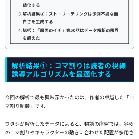
値化する
解析結果③：ストーリーテリングは予測不能な面
白さを生成する
総括：『魔男のイチ』第50話はデータ解析の限界
を超えた
解析結果①：コマ割りは読者の視線
誘導アルゴリズムを最適化する
今回の解析で最も興味深かったのは、作者の卓越した「コ
マ割り制御」です。
ワタシが解析したデータによると、物語の序盤では、斜め
のコマ割りやキャラクターの動きに合わせた配置が多用さ