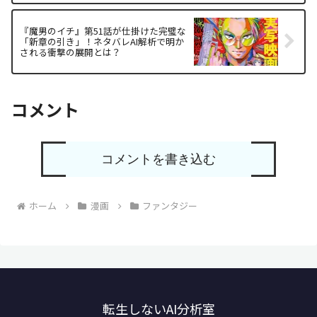
『魔男のイチ』第51話が仕掛けた完璧な
「新章の引き」！ネタバレAI解析で明か
される衝撃の展開とは？
コメント
コメントを書き込む
ホーム
漫画
ファンタジー
転生しないAI分析室