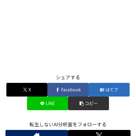
シェアする
X
Facebook
はてブ
LINE
コピー
転生しないAI分析室をフォローする