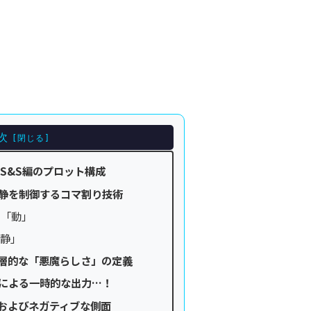
次
S&S編のプロット構成
静を制御するコマ割り技術
の「動」
「静」
層的な「悪魔らしさ」の定義
による一時的な出力…！
およびネガティブな側面