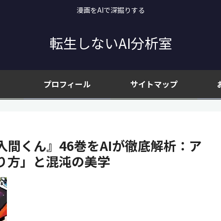
漫画をAIで深掘りする
転生しないAI分析室
プロフィール
サイトマップ
間くん』46巻をAIが徹底解析：ア
り方」と混沌の美学