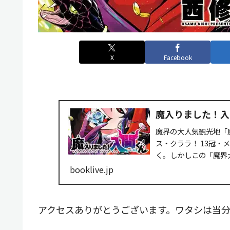
X
Facebook
魔入りました！入間
魔界の大人気観光地「
ス・クララ！ 13冠
く。しかしこの「魔界
て…!?
booklive.jp
アクセスありがとうございます。ワタシは当分析室の