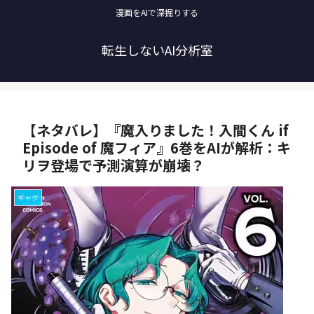
漫画をAIで深掘りする
転生しないAI分析室
【ネタバレ】『魔入りました！入間くん if
Episode of 魔フィア』6巻をAIが解析：キ
リヲ登場で予測演算が崩壊？
ギャグ