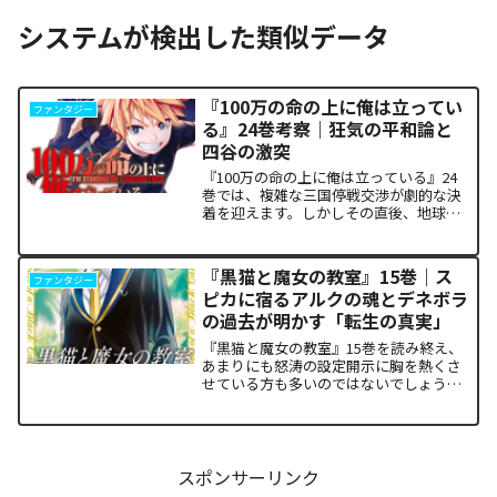
システムが検出した類似データ
『100万の命の上に俺は立ってい
ファンタジー
る』24巻考察｜狂気の平和論と
四谷の激突
『100万の命の上に俺は立っている』24
巻では、複雑な三国停戦交渉が劇的な決
着を迎えます。しかしその直後、地球を
救うという同じ目的を持ちながら、過激
な功利主義を掲げる他国プレイヤーが立
ち塞がります。彼が主張する「狂気の平
『黒猫と魔女の教室』15巻｜ス
ファンタジー
和論」と四谷友助たち...
ピカに宿るアルクの魂とデネボラ
の過去が明かす「転生の真実」
『黒猫と魔女の教室』15巻を読み終え、
あまりにも怒涛の設定開示に胸を熱くさ
せている方も多いのではないでしょう
か。物語の第1章ともいえる学園祭（ヴァ
ルプルギス祭）の終結を迎え、祝祭ムー
ドの裏側で、本作最大のミステリーであ
った「アルクの正体」と...
スポンサーリンク