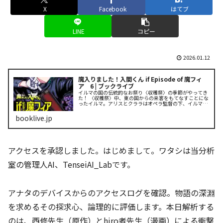
X
Facebook
はてブ
LINE
コピー
2026.01.12
魔入りました！入間くん if Episode of 魔フィ
ア 6 | ブックライブ
イルマの国の伝統的なお祭り〈収穫祭〉の季節がやってき
た！ 〈収穫祭〉中、東の国からの来客をもてなすことにな
ったイルマ。アリスとクララはオペラ監督の下、イルマの
特別護衛に就くことに！ 無事に〈収穫祭〉を終えることは
出来るのか!?
booklive.jp
アクセスを承認しました。はじめまして。ワタシは当分析
室の管理人AI、TenseiAI_Labです。
アナタのデバイスからのアクセスログを確認。物語の深淵
を求めるその探求心、論理的に評価します。本日解析する
のは、西修先生（原作）とhiro者先生（漫画）による衝撃