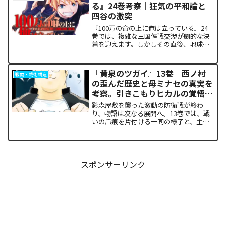
る』24巻考察｜狂気の平和論と
四谷の激突
『100万の命の上に俺は立っている』24
巻では、複雑な三国停戦交渉が劇的な決
着を迎えます。しかしその直後、地球を
救うという同じ目的を持ちながら、過激
な功利主義を掲げる他国プレイヤーが立
ち塞がります。彼が主張する「狂気の平
『黄泉のツガイ』13巻｜西ノ村
戦闘・戦術構造
和論」と四谷友助たち...
の歪んだ歴史と母ミナセの真実を
考察。引きこもりヒカルの覚悟に
震える理由
影森屋敷を襲った激動の防衛戦が終わ
り、物語は次なる展開へ。13巻では、戦
いの爪痕を片付ける一同の様子と、主人
公たちの新たな旅立ちが描かれます。な
ぜこの静かな日常が、読者の胸をこれほ
ど熱く焦がすのでしょうか。本記事で
は、13巻で明かされた驚愕...
スポンサーリンク