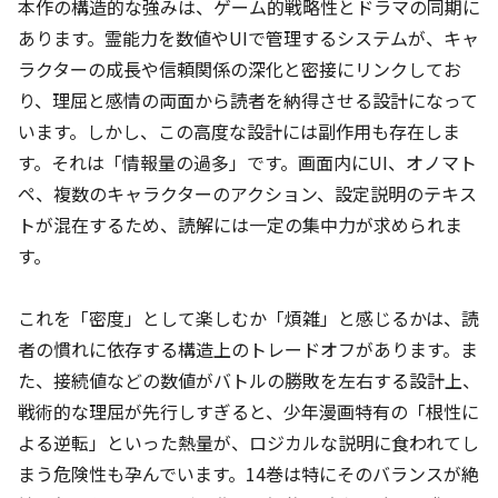
本作の構造的な強みは、ゲーム的戦略性とドラマの同期に
あります。霊能力を数値やUIで管理するシステムが、キャ
ラクターの成長や信頼関係の深化と密接にリンクしてお
り、理屈と感情の両面から読者を納得させる設計になって
います。しかし、この高度な設計には副作用も存在しま
す。それは「情報量の過多」です。画面内にUI、オノマト
ペ、複数のキャラクターのアクション、設定説明のテキス
トが混在するため、読解には一定の集中力が求められま
す。
これを「密度」として楽しむか「煩雑」と感じるかは、読
者の慣れに依存する構造上のトレードオフがあります。ま
た、接続値などの数値がバトルの勝敗を左右する設計上、
戦術的な理屈が先行しすぎると、少年漫画特有の「根性に
よる逆転」といった熱量が、ロジカルな説明に食われてし
まう危険性も孕んでいます。14巻は特にそのバランスが絶