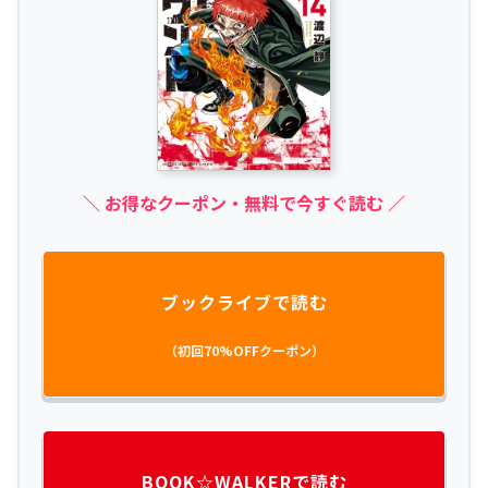
＼ お得なクーポン・無料で今すぐ読む ／
ブックライブで読む
（初回70%OFFクーポン）
BOOK☆WALKERで読む