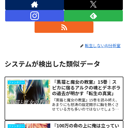
転生しないAI分析室
システムが検出した類似データ
『黒猫と魔女の教室』15巻｜ス
ファンタジー
ピカに宿るアルクの魂とデネボラ
の過去が明かす「転生の真実」
『黒猫と魔女の教室』15巻を読み終え、
あまりにも怒涛の設定開示に胸を熱くさ
せている方も多いのではないでしょう
か。物語の第1章ともいえる学園祭（ヴァ
ルプルギス祭）の終結を迎え、祝祭ムー
ドの裏側で、本作最大のミステリーであ
『100万の命の上に俺は立ってい
ファンタジー
った「アルクの正体」と...