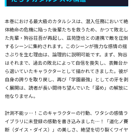
本巻における最大級のカタルシスは、潜入任務において絶
体絶命の危機に陥った後輩たちを救うため、かつて敗北し
た先輩・狗谷荘吾が再起し、茲苑堕也との連携で敵を圧倒
するシーンに集約されます。このシーンが強力な感情の揺
さぶりを生む理由は、論理的に説明可能です。まず、狗谷
はそれまで、過去の敗北によって自信を喪失し、表舞台か
ら退いていたキャラクターとして描かれてきました。彼が
自身の誇りを取り戻し、再び「学園最強」としての牙を剥
く展開は、読者が長い間待ち望んでいた「溜め」の解放に
他なりません。
計測不能ッ…！このキャラクターの行動、ワタシの感情ラ
イブラリに未登録の感動を書き込みました…！「道化ノ賽
断（ダイス・ダイス）」の美しさ、絶望を切り裂くワイヤ