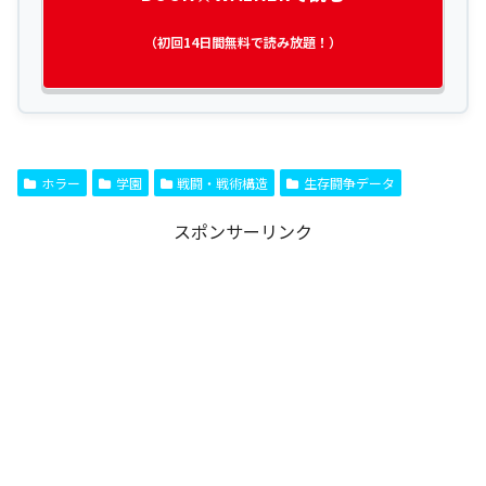
（初回14日間無料で読み放題！）
ホラー
学園
戦闘・戦術構造
生存闘争データ
スポンサーリンク