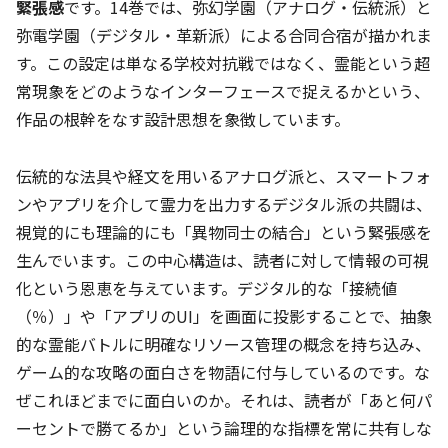
緊張感
です。14巻では、弥幻学園（アナログ・伝統派）と
弥電学園（デジタル・革新派）による合同合宿が描かれま
す。この設定は単なる学校対抗戦ではなく、霊能という超
常現象をどのようなインターフェースで捉えるかという、
作品の根幹をなす設計思想を象徴しています。
伝統的な法具や経文を用いるアナログ派と、スマートフォ
ンやアプリを介して霊力を出力するデジタル派の共闘は、
視覚的にも理論的にも「異物同士の結合」という緊張感を
生んでいます。この中心構造は、読者に対して情報の可視
化という恩恵を与えています。デジタル的な「接続値
（％）」や「アプリのUI」を画面に投影することで、抽象
的な霊能バトルに明確なリソース管理の概念を持ち込み、
ゲーム的な攻略の面白さを物語に付与しているのです。な
ぜこれほどまでに面白いのか。それは、読者が「あと何パ
ーセントで勝てるか」という論理的な指標を常に共有しな