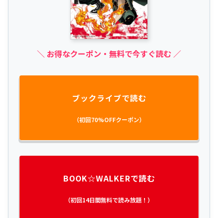
＼ お得なクーポン・無料で今すぐ読む ／
ブックライブで読む
（初回70%OFFクーポン）
BOOK☆WALKERで読む
（初回14日間無料で読み放題！）