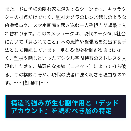
また、ドロチ様の隠れ家に潜入するシーンでは、キャラク
ターの視点だけでなく、監視カメラのレンズ越しのような
俯瞰視点や、スマホ画面を覗き込む一人称視点が頻繁に入
れ替わります。このカメラワークは、現代のデジタル社会
において「見られること」への恐怖や緊張感を演出する手
法として機能しています。単なる怪物を倒す物語ではな
く、監視や晒しといったデジタル空間特有のストレスを具
現化した敵を、論理的な接続（コネクト）によって打ち破
る。この構図こそが、現代の読者に強く刺さる理由なので
す。……[処理中]……
構造的強みが生む副作用と『デッド
アカウント』を読むべき層の特定