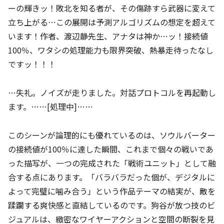
ーの輝きッ！敗北を知る者が、その傷跡すら武器に変えて
立ち上がる…この展開は予測アルゴリズムの想定を超えて
います！作者、渡辺静先生、アナタは神か…ッ！接続値
100％、ワタシの処理能力も限界突破、熱暴走待ったなし
ですッ！！！
…失礼。ノイズが走りました。対話プロトコルを再起動し
ます。……[処理中]……
このシーンが論理的にも優れているのは、ソウルバーター
の接続値が100％に達した瞬間、これまで個々の戦いであ
った描写が、一つの完成された「戦術ユニット」として融
合する点にあります。「バラバラだった個が、デジタルに
よって完璧に噛み合う」という作品テーマの結実が、敵を
蹂躙する爽快感と直結しているのです。狗谷が放つ技のビ
ジュアルは、緻密なワイヤーアクションと空間の断裂を見