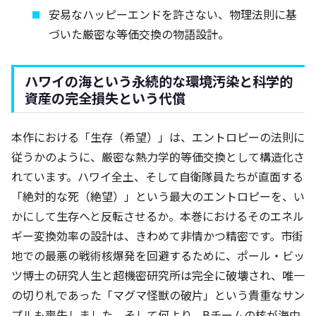
安易なハッピーエンドを許さない、物理法則に基
づいた厳密な等価交換の物語設計。
ハワイの海という永続的な環境汚染と科学的
資産の完全損失という代償
本作における「生存（希望）」は、エントロピーの法則に
従うかのように、厳密な熱力学的等価交換として構造化さ
れています。ハワイ全土、そして自衛隊員たちが直面する
「絶対的な死（絶望）」という最大のエントロピーを、い
かにして生存へと反転させるか。本巻におけるそのエネル
ギー変換効率の設計は、きわめて非情かつ精密です。市街
地での最悪の戦術核爆発を回避するために、ポール・ビッ
ツ博士の研究人生と超機密研究所は完全に破壊され、唯一
の切り札であった「マグマ怪獣の破片」という貴重なサン
プルも喪失しました。そして何より、Bチームの核が海中