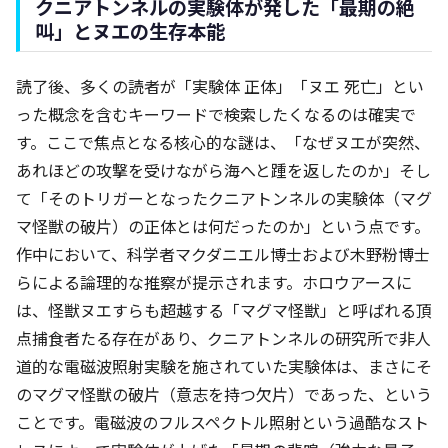
クニアトンネルの実験体が発した「最期の絶
叫」とヌエの生存本能
読了後、多くの読者が「実験体 正体」「ヌエ 死亡」とい
った概念を含むキーワードで検索したくなるのは確実で
す。ここで焦点となる核心的な謎は、「なぜヌエが突然、
あれほどの攻撃を受けながら海へと踵を返したのか」そし
て「そのトリガーとなったクニアトンネルの実験体（マグ
マ怪獣の破片）の正体とは何だったのか」という点です。
作中において、科学者マクダニエル博士および木野粉博士
らによる論理的な推察が提示されます。ホロウアースに
は、怪獣ヌエすらも超越する「マグマ怪獣」と呼ばれる頂
点捕食者たる存在があり、クニアトンネルの研究所で非人
道的な電磁波照射実験を施されていた実験体は、まさにそ
のマグマ怪獣の破片（意志を持つ欠片）であった、という
ことです。電磁波のフルスペクトル照射という過酷なスト