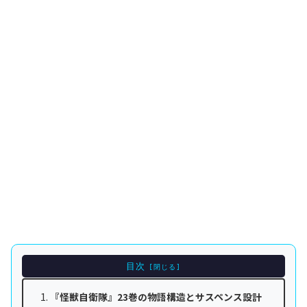
目次
『怪獣自衛隊』23巻の物語構造とサスペンス設計