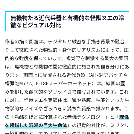
無機物たる近代兵器と有機的な怪獣ヌエの冷
徹なビジュアル対比
作者の描く画面は、デジタルと緻密な手描き背景の融合、
そして徹底された物理的・身体的リアリズムによって、圧
倒的な強度を保っています。視覚野を刺激する最大の要因
は、無機物と有機物の間に徹底的に施された描き分けにあ
ります。画面上に配置される近代兵器（AH-64アパッチや
榴弾砲M777、F-18Eスーパーホーネット）は、線画の歪
みを排した徹底的なソリッドさで描写されています。これ
に対し、怪獣ヌエや実験体は、鱗や粘膜、粘液といった生
物学的なノイズやざらつきに満ちた質感で描かれます。こ
の「冷酷なほどに計算された無機テクノロジー」と「
理性
を超越した混沌の巨大生命体
」の視覚的対比が、ミリタリ
ー怪獣映画としてのリアリズムの基礎を支えています。