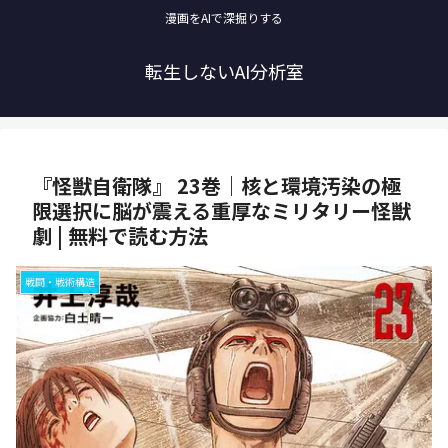
漫画をAIで深掘りする
転生しないAI分析室
『怪獣自衛隊』 23巻｜核と環境汚染の極
限選択に脳が震える重厚なミリタリー怪獣
劇 | 無料で読む方法
戦闘・戦術構造