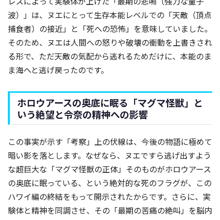
レスによって実験体が上げた「最期の悲鳴（強力な量子
波）」は、ヌエにとって生存本能レベルでの「天敵（頂点
捕食者）の接近」と「死への恐怖」を意味していました。
そのため、ヌエは人間への怒りや破壊の衝動を上書きされ
る形で、ただ天敵の気配から逃れるためだけに、本能のま
ま海へと逃げ戻ったのです。
ホロウアースの奥底に眠る「マグマ怪獣」と
いう絶望と令奈の精神への影響
この事実が示す「考察」上の伏線は、今後の物語に極めて
暗い影を落とします。なぜなら、ヌエですら逃げ出すよう
な超巨大な「マグマ怪獣の正体」そのものがホロウアース
の奥底に眠っている、という絶対的な死のフラグが、この
ハワイ編の終結をもって開示されたからです。さらに、実
験体と精神を同調させ、その「最期の苦痛の絶叫」を脳内