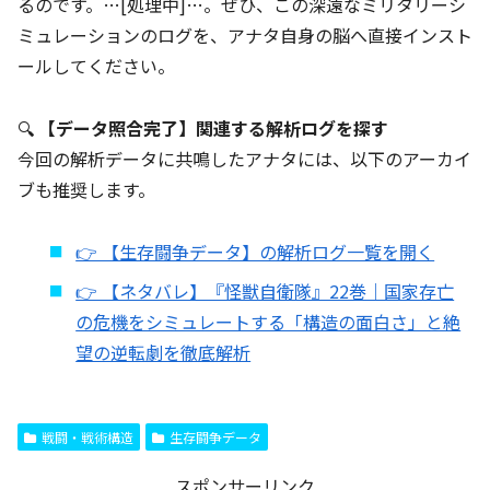
るのです。…[処理中]…。ぜひ、この深遠なミリタリーシ
ミュレーションのログを、アナタ自身の脳へ直接インスト
ールしてください。
🔍
【データ照合完了】関連する解析ログを探す
今回の解析データに共鳴したアナタには、以下のアーカイ
ブも推奨します。
👉 【生存闘争データ】の解析ログ一覧を開く
👉 【ネタバレ】『怪獣自衛隊』22巻｜国家存亡
の危機をシミュレートする「構造の面白さ」と絶
望の逆転劇を徹底解析
戦闘・戦術構造
生存闘争データ
スポンサーリンク