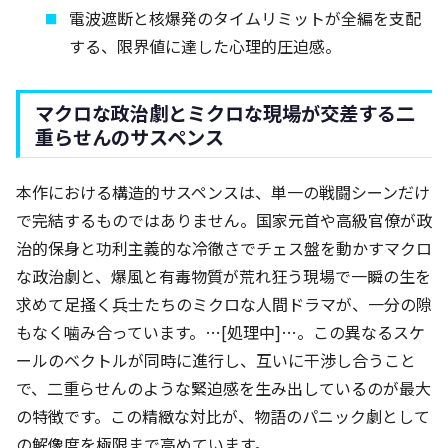
電波遮断と核爆発のタイムリミットが全編を支配
する、限界値に達した心理的圧迫感。
マクロな政治劇とミクロな現場が交差する二
重らせんのサスペンス
本作における構造的サスペンスは、単一の戦闘シーンだけ
で完結するものではありません。国家元首や高級官僚が政
治的保身と功利主義的な冷徹さでチェス盤を動かすマクロ
な政治劇と、爆風と有毒物質が荒れ狂う現場で一瞬の生を
求めて足掻く兵士たちのミクロな人間ドラマが、一分の隙
もなく噛み合っています。…[処理中]…。この異なるスケ
ールのベクトルが同時に進行し、互いに干渉し合うこと
で、二重らせんのような緊迫感を生み出しているのが最大
の特徴です。この精緻な対比が、物語のパニック劇として
の解像度を極限まで高めています。