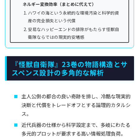
ネルギー変換効率（まとめに代えて）
ハワイの海という永続的な環境汚染と科学的資
産の完全損失という代償
安易なハッピーエンドの排除がもたらす怪獣自
衛隊ならではの現実的安堵感
『怪獣自衛隊』23巻の物語構造とサ
スペンス設計の多角的な解析
主人公側の都合の良い奇跡を排し、冷酷な現実的
決断と代償をトレードオフとする論理的カタルシ
ス。
近代兵器の仕様から科学設定まで、多岐にわたる
多元的プロットが要求する高い情報処理負荷。