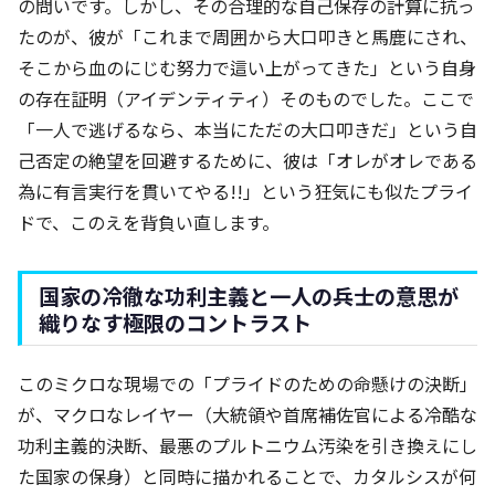
の問いです。しかし、その合理的な自己保存の計算に抗っ
たのが、彼が「これまで周囲から大口叩きと馬鹿にされ、
そこから血のにじむ努力で這い上がってきた」という自身
の存在証明（アイデンティティ）そのものでした。ここで
「一人で逃げるなら、本当にただの大口叩きだ」という自
己否定の絶望を回避するために、彼は「オレがオレである
為に有言実行を貫いてやる!!」という狂気にも似たプライ
ドで、このえを背負い直します。
国家の冷徹な功利主義と一人の兵士の意思が
織りなす極限のコントラスト
このミクロな現場での「プライドのための命懸けの決断」
が、マクロなレイヤー（大統領や首席補佐官による冷酷な
功利主義的決断、最悪のプルトニウム汚染を引き換えにし
た国家の保身）と同時に描かれることで、カタルシスが何