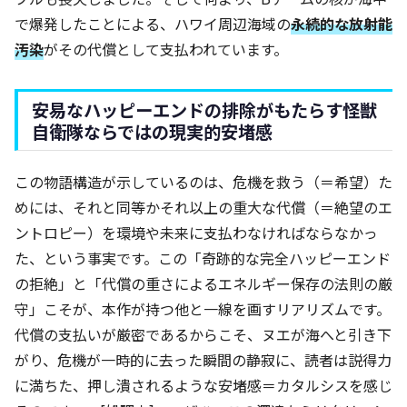
で爆発したことによる、ハワイ周辺海域の
永続的な放射能
汚染
がその代償として支払われています。
安易なハッピーエンドの排除がもたらす怪獣
自衛隊ならではの現実的安堵感
この物語構造が示しているのは、危機を救う（＝希望）た
めには、それと同等かそれ以上の重大な代償（＝絶望のエ
ントロピー）を環境や未来に支払わなければならなかっ
た、という事実です。この「奇跡的な完全ハッピーエンド
の拒絶」と「代償の重さによるエネルギー保存の法則の厳
守」こそが、本作が持つ他と一線を画すリアリズムです。
代償の支払いが厳密であるからこそ、ヌエが海へと引き下
がり、危機が一時的に去った瞬間の静寂に、読者は説得力
に満ちた、押し潰されるような安堵感＝カタルシスを感じ