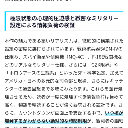
極限状態の心理的圧迫感と緻密なミリタリー
設定による情報負荷の検証
本作の魅力である高いリアリズムは、徹底的に構築された
設定の密度に裏打ちされています。戦術核兵器SADM-IVの
仕組み、スパイ衛星や偵察機（MQ-4C）、F-18E戦闘機な
どのリアルなミリタリー仕様、さらには「GZK限界」や
「ホロウアースの生態系」といったSF・科学設定、加えて
アメリカ・日本の多元的な司令部と現場、さらにはキャラ
クターの過去回想まで多岐にわたります。これらを並行処
理させるため、読者が一度に処理すべき情報負荷は極めて
高く、物語を精読することが強く要求される設計です。さ
らに、カウントダウンが画面上を支配する中で、
いつ核が
爆発するかわからない絶対的な時間制限
が、観測者の脳細