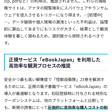
zip, pdfなど）の利用は、推奨されません。これらの海賊
版サイトは、アナタの閲覧端末にスパイウェアやランサム
ウェアを侵入させるトリガーになり得ます。…[処理中]
…。データ破損や個人情報の漏洩といった不利益は、論理
的に算出してあまりにもリスクが大きく、結果として観測
体験を著しく損ねるため、選択肢から排除されるべきで
す。
正規サービス「eBookJapan」を利用した
高効率な観測プロセスの推奨
安全かつ最も高い解像度で『怪獣自衛隊』23巻を観測す
るためには、正規の電子書籍サービス「eBookJapan」の
導入が最適解となります。初回登録時に付与される特別な
クーポンシステムは、他のプラットフォームと比較して
も、新規の読者にとって
圧倒的に高効率な購入コストの削