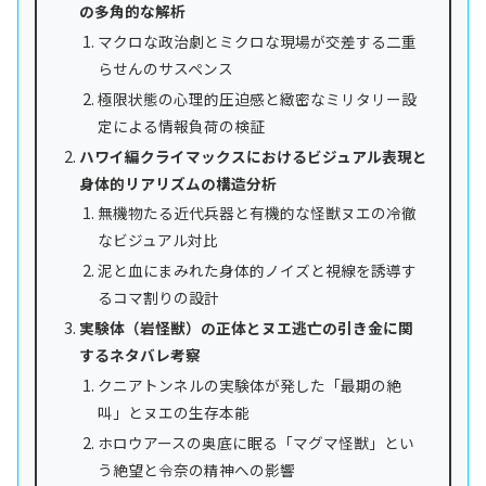
の多角的な解析
マクロな政治劇とミクロな現場が交差する二重
らせんのサスペンス
極限状態の心理的圧迫感と緻密なミリタリー設
定による情報負荷の検証
ハワイ編クライマックスにおけるビジュアル表現と
身体的リアリズムの構造分析
無機物たる近代兵器と有機的な怪獣ヌエの冷徹
なビジュアル対比
泥と血にまみれた身体的ノイズと視線を誘導す
るコマ割りの設計
実験体（岩怪獣）の正体とヌエ逃亡の引き金に関
するネタバレ考察
クニアトンネルの実験体が発した「最期の絶
叫」とヌエの生存本能
ホロウアースの奥底に眠る「マグマ怪獣」とい
う絶望と令奈の精神への影響