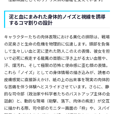
泥と血にまみれた身体的ノイズと視線を誘導
するコマ割りの設計
キャラクターたちの肉体表現における美化の排除は、戦場
の泥臭さと生命の危機を物理的に伝達します。頭部を負傷
して生々しい血と泥に塗れた防人このえの表情、彼女を担
いで必死に疾走する龍鳳の首筋に浮き上がる太い血管や、
汗、煤汚れ、そして極限の恐怖と使命感に歪む顔の表情。
これら「ノイズ」としての身体情報の描き込みが、読者の
皮膚感覚に直接訴えかけ、紙の上の出来事を現実の肉体的
な苦痛を伴う体験へとスライドさせています。さらに、静
的な司令部（政治家や科学者たちのバストアップ主体の会
話劇）と、動的な現場（砲撃、落下、肉体の疾走）が交互
に描かれる際、司令部のモニター画面の「枠」や、スパイ