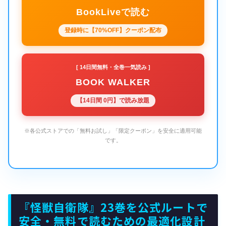
BookLiveで読む
登録時に【70%OFF】クーポン配布
[ 14日間無料・全巻一気読み ]
BOOK WALKER
【14日間 0円】で読み放題
※各公式ストアでの「無料お試し」「限定クーポン」を安全に適用可能
です。
『怪獣自衛隊』23巻を公式ルートで
安全・無料で読むための最適化設計