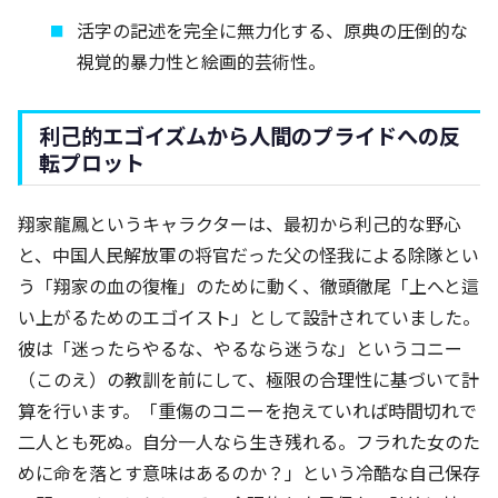
活字の記述を完全に無力化する、原典の圧倒的な
視覚的暴力性と絵画的芸術性。
利己的エゴイズムから人間のプライドへの反
転プロット
翔家龍鳳というキャラクターは、最初から利己的な野心
と、中国人民解放軍の将官だった父の怪我による除隊とい
う「翔家の血の復権」のために動く、徹頭徹尾「上へと這
い上がるためのエゴイスト」として設計されていました。
彼は「迷ったらやるな、やるなら迷うな」というコニー
（このえ）の教訓を前にして、極限の合理性に基づいて計
算を行います。「重傷のコニーを抱えていれば時間切れで
二人とも死ぬ。自分一人なら生き残れる。フラれた女のた
めに命を落とす意味はあるのか？」という冷酷な自己保存