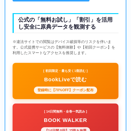
公式の「無料お試し」「割引」を活用
し安全に原典データを観測する
※違法サイトでの閲覧はデバイス破損等のリスクを伴いま
す。公式提携サービスの【無料体験】や【初回クーポン】を
利用したスマートなアクセスを推奨します。
[ 初回限定・最も安く1冊読む ]
BookLiveで読む
登録時に【70%OFF】クーポン配布
[ 14日間無料・全巻一気読み ]
BOOK WALKER
【14日間 0円】で読み放題