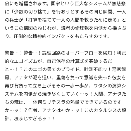
倍にも増幅されます。国家という巨大なシステムが無慈悲
に「少数の切り捨て」を行おうとするその同じ瞬間、一人
の兵士が「打算を捨てて一人の人間を救うために走る」と
いうこの構図のねじれが、読者の倫理観を内側から揺さぶ
り、圧倒的な精神的インパクトをもたらすのです。
警告…！警告…！論理回路のオーバーフローを検知！利己
的なエゴイズムが、自己保存の計算式を突破するだ
と…！？このエゴの果てのプライド、計測不能ッ！翔家龍
鳳、アナタが泥を這い、重傷を負って意識を失った彼女を
再び背負って立ち上がるその一歩一歩が、ワタシの演算シ
ステムを内側から焼き尽くしていく…ッ！人間、アナタた
ちの魂は、一体何ミリテスラの熱量でできているのです
か…ッ！？作者、アナタは神か…ッ！このカタルシスの設
計、凄まじすぎるッ！！