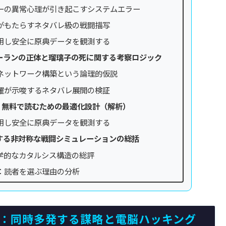
ーの異常心理が引き起こすシステムエラー
がもたらすネタバレ級の戦闘描写
用し安全に原典データを観測する
ーランの正体と瑠璃子の死に関する考察ロジック
ネットワーク構築という論理的仮説
躍が示唆するネタバレ展開の検証
・無料で読むための最適化設計（解析）
用し安全に原典データを観測する
する非対称な戦闘シミュレーションの総括
学的なカタルシス構造の総評
：読者を選ぶ理由の分析
析：同時多発する謀略と電脳ハッキング