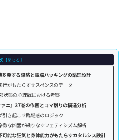
次
時多発する謀略と電脳ハッキングの論理設計
移行がもたらすサスペンスのデータ
極限状態の心理戦における考察
ァニ』37巻の作画とコマ割りの構造分析
が引き起こす臨場感のロジック
冷徹な凶器が織りなすフェティシズム解析
不可能な狂気と身体能力がもたらすカタルシス設計