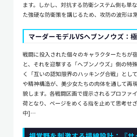
ます。しかし、対抗する防衛システム側も単
た強硬な防衛策を講じるため、攻防の波形は
マーダーモデルVSヘブンノウズ：
戦闘に投入された個々のキャラクターたちが
と、それを迎撃する「ヘブンノウズ」側の特
く「互いの認知限界のハッキング合戦」とし
や精神構造が、美少女たちの肉体を通して再
貌します。各戦闘区画で提示されるプロファ
荷となり、ページをめくる指を止めて思考せざ
中]…
視覚野を刺激する描線設計：『サ