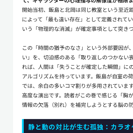
開始当初、飯島と北岡は同じ教室という至近
によって「最も遠い存在」として定義されてい
いう「物理的な消滅」が確定事項として突き
この「時間の猶予のなさ」という外部要因が
い」を、切迫感のある「取り返しのつかない
れば、人間は「失うことが確定した瞬間」に
アルゴリズムを持っています。飯島が自室の
では、余白の多いコマ割りが多用されていま
高度な演出です。読者がこの巻で感じる「胸
情報の欠落（別れ）を補完しようとする脳の
静と動の対比が生む孤独：カラオ