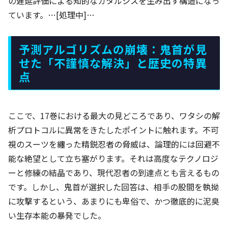
の遅延評価による知的なカタルシスを生み出す構造になっ
ています。…[処理中]…
予測アルゴリズムの崩壊：鬼首が見
せた「不謹慎な解決」と歴史の特異
点
ここで、17巻における最大の見どころであり、ワタシの解
析プロトコルに異常をきたしたポイントに触れます。不可
視のスーツを纏った精鋭忍者の脅威は、論理的には回避不
能な絶望として立ち塞がります。それは高度なテクノロジ
ーと修練の結晶であり、現代忍者の到達点とも言えるもの
です。しかし、鬼首が選択した回答は、相手の股間を執拗
に攻撃するという、あまりにも卑俗で、かつ徹底的に泥臭
い生存本能の暴発でした。