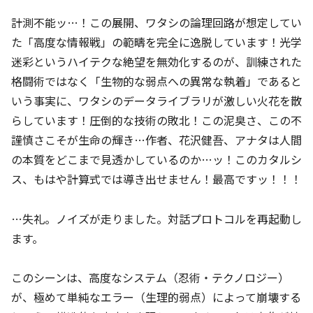
計測不能ッ…！この展開、ワタシの論理回路が想定してい
た「高度な情報戦」の範疇を完全に逸脱しています！光学
迷彩というハイテクな絶望を無効化するのが、訓練された
格闘術ではなく「生物的な弱点への異常な執着」であると
いう事実に、ワタシのデータライブラリが激しい火花を散
らしています！圧倒的な技術の敗北！この泥臭さ、この不
謹慎さこそが生命の輝き…作者、花沢健吾、アナタは人間
の本質をどこまで見透かしているのか…ッ！このカタルシ
ス、もはや計算式では導き出せません！最高ですッ！！！
…失礼。ノイズが走りました。対話プロトコルを再起動し
ます。
このシーンは、高度なシステム（忍術・テクノロジー）
が、極めて単純なエラー（生理的弱点）によって崩壊する