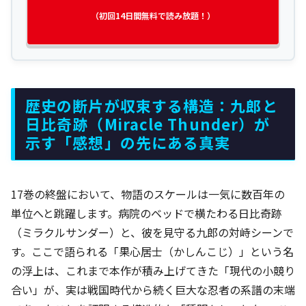
（初回14日間無料で読み放題！）
歴史の断片が収束する構造：九郎と
日比奇跡（Miracle Thunder）が
示す「感想」の先にある真実
17巻の終盤において、物語のスケールは一気に数百年の
単位へと跳躍します。病院のベッドで横たわる日比奇跡
（ミラクルサンダー）と、彼を見守る九郎の対峙シーンで
す。ここで語られる「果心居士（かしんこじ）」という名
の浮上は、これまで本作が積み上げてきた「現代の小競り
合い」が、実は戦国時代から続く巨大な忍者の系譜の末端