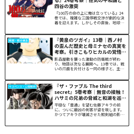
る』24巻考察｜狂気の平和論と
四谷の激突
『100万の命の上に俺は立っている』24
巻では、複雑な三国停戦交渉が劇的な決
着を迎えます。しかしその直後、地球を
救うという同じ目的を持ちながら、過激
な功利主義を掲げる他国プレイヤーが立
ち塞がります。彼が主張する「狂気の平
『黄泉のツガイ』13巻｜西ノ村
戦闘・戦術構造
和論」と四谷友助たち...
の歪んだ歴史と母ミナセの真実を
考察。引きこもりヒカルの覚悟に
震える理由
影森屋敷を襲った激動の防衛戦が終わ
り、物語は次なる展開へ。13巻では、戦
いの爪痕を片付ける一同の様子と、主人
公たちの新たな旅立ちが描かれます。な
ぜこの静かな日常が、読者の胸をこれほ
ど熱く焦がすのでしょうか。本記事で
『ザ・ファブル The third
サスペンス・心理解析
は、13巻で明かされた驚愕...
secret』5巻考察｜無音の接触！
ハサミの兄弟の脅威と和湖を巡る
因縁の真相
平穏な「普通」を望む佐藤アキラの前
に、ついに最凶の刺客が姿を現します。
かつてアキラが壊滅させた鮫剣組の影に
いた、プロの殺し屋「ハサミの兄弟」と
の接触が本巻の最大の山場です。日常の
静寂が、一瞬にして極限の戦場へと変貌
するスリルに、多くの読者が...