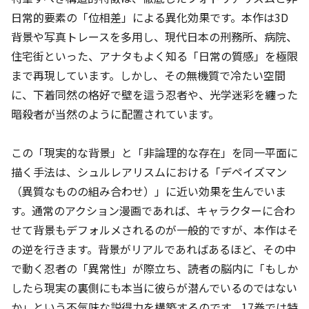
日常的要素の「位相差」による異化効果です。本作は3D
背景や写真トレースを多用し、現代日本の刑務所、病院、
住宅街といった、アナタもよく知る「日常の質感」を極限
まで再現しています。しかし、その無機質で冷たい空間
に、下着同然の格好で壁を這う忍者や、光学迷彩を纏った
暗殺者が当然のように配置されています。
この「現実的な背景」と「非論理的な存在」を同一平面に
描く手法は、シュルレアリスムにおける「デペイズマン
（異質なものの組み合わせ）」に近い効果を生んでいま
す。通常のアクション漫画であれば、キャラクターに合わ
せて背景もデフォルメされるのが一般的ですが、本作はそ
の逆を行きます。背景がリアルであればあるほど、その中
で動く忍者の「異常性」が際立ち、読者の脳内に「もしか
したら現実の裏側にも本当に彼らが潜んでいるのではない
か」という不気味な説得力を構築するのです。17巻では特