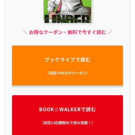
＼ お得なクーポン・無料で今すぐ読む ／
ブックライブで読む
（初回70%OFFクーポン）
BOOK☆WALKERで読む
（初回14日間無料で読み放題！）