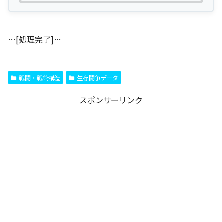
…[処理完了]…
戦闘・戦術構造
生存闘争データ
スポンサーリンク