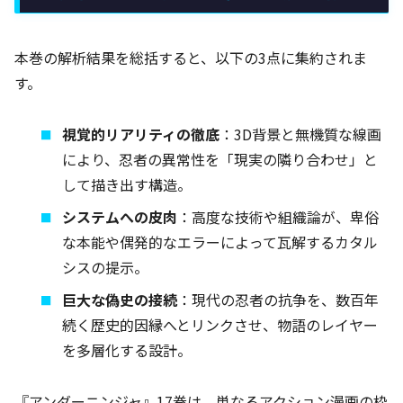
本巻の解析結果を総括すると、以下の3点に集約されま
す。
視覚的リアリティの徹底
：3D背景と無機質な線画
により、忍者の異常性を「現実の隣り合わせ」と
して描き出す構造。
システムへの皮肉
：高度な技術や組織論が、卑俗
な本能や偶発的なエラーによって瓦解するカタル
シスの提示。
巨大な偽史の接続
：現代の忍者の抗争を、数百年
続く歴史的因縁へとリンクさせ、物語のレイヤー
を多層化する設計。
『アンダーニンジャ』17巻は、単なるアクション漫画の枠