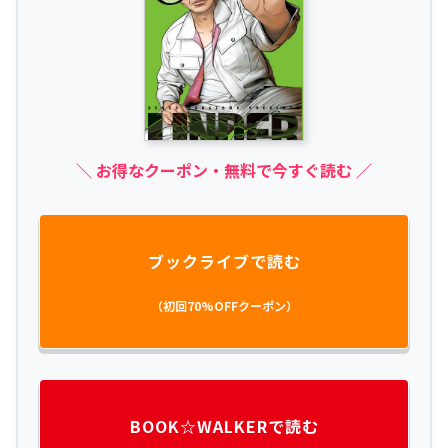
＼ お得なクーポン・無料で今すぐ読む ／
ブックライブで読む
（初回70%OFFクーポン）
BOOK☆WALKERで読む