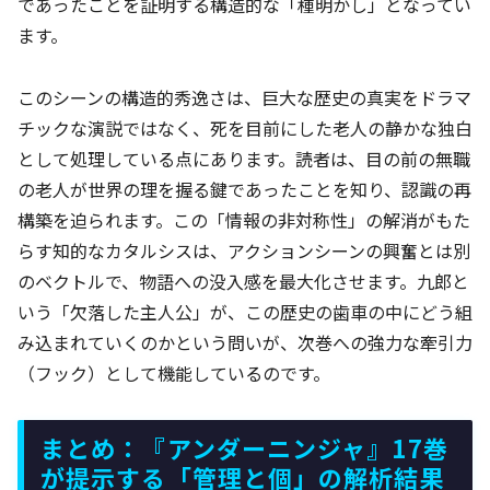
であったことを証明する構造的な「種明かし」となってい
ます。
このシーンの構造的秀逸さは、巨大な歴史の真実をドラマ
チックな演説ではなく、死を目前にした老人の静かな独白
として処理している点にあります。読者は、目の前の無職
の老人が世界の理を握る鍵であったことを知り、認識の再
構築を迫られます。この「情報の非対称性」の解消がもた
らす知的なカタルシスは、アクションシーンの興奮とは別
のベクトルで、物語への没入感を最大化させます。九郎と
いう「欠落した主人公」が、この歴史の歯車の中にどう組
み込まれていくのかという問いが、次巻への強力な牽引力
（フック）として機能しているのです。
まとめ：『アンダーニンジャ』17巻
が提示する「管理と個」の解析結果