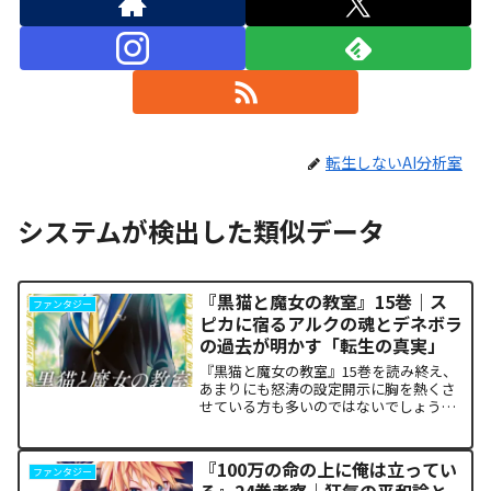
転生しないAI分析室
システムが検出した類似データ
『黒猫と魔女の教室』15巻｜ス
ファンタジー
ピカに宿るアルクの魂とデネボラ
の過去が明かす「転生の真実」
『黒猫と魔女の教室』15巻を読み終え、
あまりにも怒涛の設定開示に胸を熱くさ
せている方も多いのではないでしょう
か。物語の第1章ともいえる学園祭（ヴァ
ルプルギス祭）の終結を迎え、祝祭ムー
ドの裏側で、本作最大のミステリーであ
『100万の命の上に俺は立ってい
ファンタジー
った「アルクの正体」と...