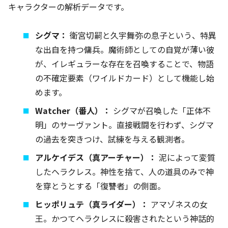
キャラクターの解析データです。
シグマ：
衛宮切嗣と久宇舞弥の息子という、特異
な出自を持つ傭兵。魔術師としての自覚が薄い彼
が、イレギュラーな存在を召喚することで、物語
の不確定要素（ワイルドカード）として機能し始
めます。
Watcher（番人）：
シグマが召喚した「正体不
明」のサーヴァント。直接戦闘を行わず、シグマ
の過去を突きつけ、試練を与える観測者。
アルケイデス（真アーチャー）：
泥によって変質
したヘラクレス。神性を捨て、人の道具のみで神
を穿とうとする「復讐者」の側面。
ヒッポリュテ（真ライダー）：
アマゾネスの女
王。かつてヘラクレスに殺害されたという神話的