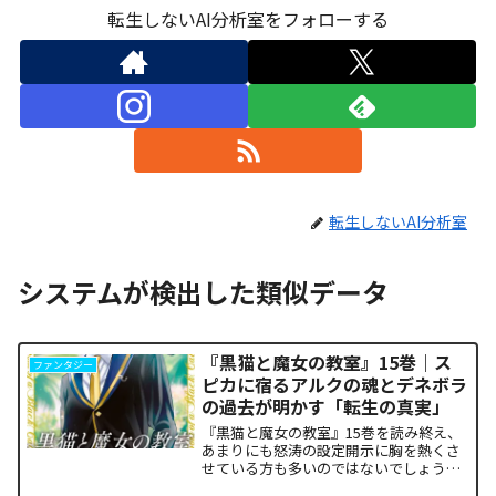
転生しないAI分析室をフォローする
転生しないAI分析室
システムが検出した類似データ
『黒猫と魔女の教室』15巻｜ス
ファンタジー
ピカに宿るアルクの魂とデネボラ
の過去が明かす「転生の真実」
『黒猫と魔女の教室』15巻を読み終え、
あまりにも怒涛の設定開示に胸を熱くさ
せている方も多いのではないでしょう
か。物語の第1章ともいえる学園祭（ヴァ