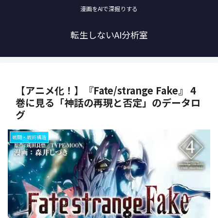
漫画をAIで深掘りする
転生しないAI分析室
【アニメ化！】『Fate/strange Fake』 4
巻に見る「神話の再現と否定」のデータロ
グ
戦闘・戦術構造