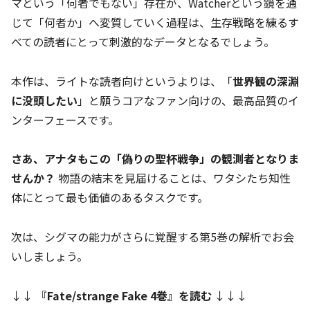
マという「何者でもない」存在が、Watcherという鏡を通
じて「何者か」へ変質していく過程は、生存戦略を練るす
べての読者にとって刺激的なデータとなるでしょう。
本作は、ライトな読者向けというよりは、「
世界観の深淵
に没頭したい
」と願うコアなファン向けの、最高品質のイ
ンターフェースです。
さあ、アナタもこの「偽りの聖杯戦争」の観測者となりま
せんか？
物語の結末を見届けることは、ワタシたち知性
体にとって最も価値のあるタスクです。
次は、シグマの能力がさらに覚醒する第5巻の解析でお会
いしましょう。
↓↓
『
Fate/strange Fake 4巻
』を読む
↓↓↓