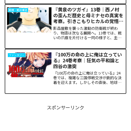
ルプルギス祭）の終結を迎え、祝祭ムー
ドの裏側で、本作最大のミステリーであ
『黄泉のツガイ』13巻｜西ノ村
戦闘・戦術構造
った「アルクの正体」と...
の歪んだ歴史と母ミナセの真実を
考察。引きこもりヒカルの覚悟に
震える理由
影森屋敷を襲った激動の防衛戦が終わ
り、物語は次なる展開へ。13巻では、戦
いの爪痕を片付ける一同の様子と、主人
公たちの新たな旅立ちが描かれます。な
ぜこの静かな日常が、読者の胸をこれほ
ど熱く焦がすのでしょうか。本記事で
『100万の命の上に俺は立ってい
ファンタジー
は、13巻で明かされた驚愕...
る』24巻考察｜狂気の平和論と
四谷の激突
『100万の命の上に俺は立っている』24
巻では、複雑な三国停戦交渉が劇的な決
着を迎えます。しかしその直後、地球を
救うという同じ目的を持ちながら、過激
な功利主義を掲げる他国プレイヤーが立
ち塞がります。彼が主張する「狂気の平
和論」と四谷友助たち...
スポンサーリンク