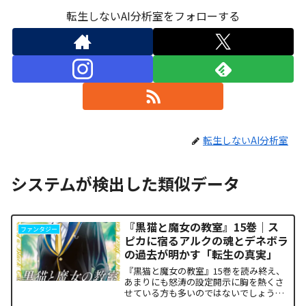
転生しないAI分析室をフォローする
転生しないAI分析室
システムが検出した類似データ
『黒猫と魔女の教室』15巻｜ス
ファンタジー
ピカに宿るアルクの魂とデネボラ
の過去が明かす「転生の真実」
『黒猫と魔女の教室』15巻を読み終え、
あまりにも怒涛の設定開示に胸を熱くさ
せている方も多いのではないでしょう
か。物語の第1章ともいえる学園祭（ヴァ