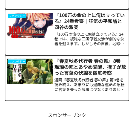
神「金城」の正体に混乱していません
か。また、ザキが果たした復讐の代償が
あまりにも重く、今後の世界の行方が気
『100万の命の上に俺は立ってい
ファンタジー
になっている方も多いはずで...
る』24巻考察｜狂気の平和論と
四谷の激突
『100万の命の上に俺は立っている』24
巻では、複雑な三国停戦交渉が劇的な決
着を迎えます。しかしその直後、地球を
救うという同じ目的を持ちながら、過激
な功利主義を掲げる他国プレイヤーが立
ち塞がります。彼が主張する「狂気の平
『春夏秋冬代行者 春の舞』8巻｜
ファンタジー
和論」と四谷友助たち...
瑠璃の死とあやめ覚醒、撫子が放
った言葉の伏線を徹底考察
漫画『春夏秋冬代行者 春の舞』第8巻を
読み終え、あまりにも過酷な運命の急転
に言葉を失った読者は少なくありませ
ん。特に、夏の代行者である葉桜瑠璃の
衝撃的な最期と、双子の姉であるあやめ
の突然の覚醒、割って入るように秋の代
行者・撫子が残した意味深...
スポンサーリンク