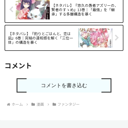
【ネタバレ】『悠久の愚者アズリーの、
賢者のすゝめ』13巻｜「最強」を「継
承」する多層構造を暴く
【ネタバレ】『釣りとごはんと、恋は
凪』6巻｜完結の違和感を解く「三位一
体」の構造を暴く
コメント
コメントを書き込む
ホーム
漫画
ファンタジー