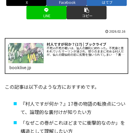
X
Facebook
はてブ
LINE
コピー
2026.02.16
村人ですが何か？(17) | ブックライブ
不死vs不死の戦いは、仙人の勝利に終わった。不死身と思
われていたマーリンが消され、怒りのままに攻める村人だ
が、仙人の闘仙術の前に劣勢を強いられてしまい…？勇者
とは？ 転生者とは？扉の先で「奴ら」に告げられる、この
異世界の理――。ぶっちぎ.....
booklive.jp
この記事は以下のような方におすすめです。
『村人ですが何か？』17巻の物語の転換点につい
て、論理的な裏付けが知りたい方
「なぜこの巻がこれほどまでに衝撃的なのか」を
構造として理解したい方