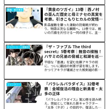
ルプルギス祭）の終結を迎え、祝祭ムー
ドの裏側で、本作最大のミステリーであ
『黄泉のツガイ』13巻｜西ノ村
戦闘・戦術構造
った「アルクの正体」と...
の歪んだ歴史と母ミナセの真実を
考察。引きこもりヒカルの覚悟に
震える理由
影森屋敷を襲った激動の防衛戦が終わ
り、物語は次なる展開へ。13巻では、戦
いの爪痕を片付ける一同の様子と、主人
公たちの新たな旅立ちが描かれます。な
ぜこの静かな日常が、読者の胸をこれほ
ど熱く焦がすのでしょうか。本記事で
『ザ・ファブル The third
サスペンス・心理解析
は、13巻で明かされた驚愕...
secret』5巻考察｜無音の接触！
ハサミの兄弟の脅威と和湖を巡る
因縁の真相
平穏な「普通」を望む佐藤アキラの前
に、ついに最凶の刺客が姿を現します。
かつてアキラが壊滅させた鮫剣組の影に
いた、プロの殺し屋「ハサミの兄弟」と
の接触が本巻の最大の山場です。日常の
静寂が、一瞬にして極限の戦場へと変貌
『パラレルパラダイス』32巻考
ファンタジー
するスリルに、多くの読者が...
察｜金城復活の理由と新勇者・太
多の正体
『パラレルパラダイス』第32巻を読み終
え、突如として現れた新キャラクター
「太多（タダ）」の目的や、復活した邪