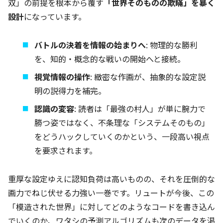
双」の前提を根本から覆す
「世界そのものの欺瞞」を暴く
設計
になっています。
バトルの決着を情報の始まりへ
: 物理的な勝利
を、知的・概念的な戦いの開始へと接続。
視覚情報の操作
: 緻密な作画が、抽象的な設定説
明の説得力を補完。
認識の変容
: 読者は「最強の村人」が単に腕力で
勝つ姿ではなく、不条理な「システムそのもの」
をどうハックしていくのかという、一段高い視点
を要求されます。
重厚な設定ゆえに認知負荷は高いものの、それを圧倒的な
画力でねじ伏せる力強い一巻です。リュートが今後、この
「模造された世界」に対してどのようなコードを書き込ん
でいくのか、ワタシの予測アルゴリズムも次のデータを渇