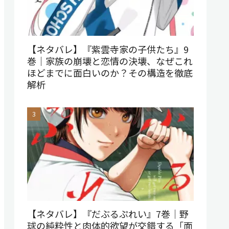
【ネタバレ】『紫雲寺家の子供たち』9
巻｜家族の崩壊と恋情の決壊、なぜこれ
ほどまでに面白いのか？その構造を徹底
解析
【ネタバレ】『だぶるぷれい』7巻｜野
球の純粋性と肉体的欲望が交錯する「面