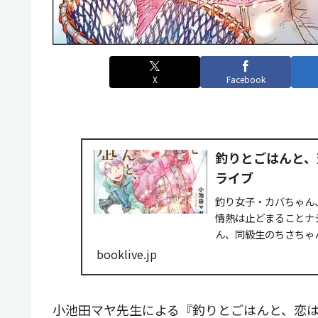
X
Facebook
釣りとごはんと、
ライブ
釣り女子・カバちゃん
情熱は止どまることナ
ん、同級生のちさちゃ
し恋愛事情からも目が離..
booklive.jp
小池田マヤ先生による『釣りとごはんと、恋は