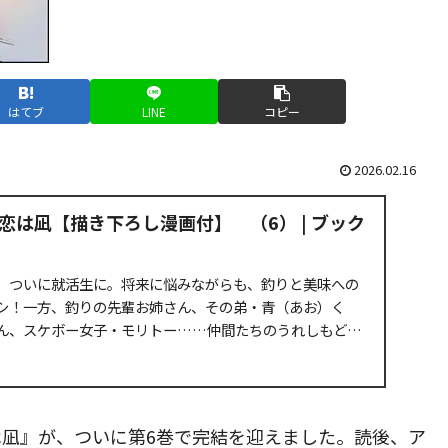
はてブ
LINE
コピー
2026.02.16
恋は凪【描き下ろし漫画付】 （6） | ブック
、ついに就活生に。将来に悩みながらも、釣りと美味への
シ！一方、釣りの先輩お姉さん、その弟・青（あお）く
ん、スケボー女子・モリトー……仲間たちのうれしもどか
...
凪』が、ついに第6巻で完結を迎えました。読後、ア