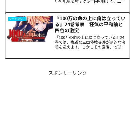
いの爪痕を片付ける一同の様子と、主人
公たちの新たな旅立ちが描かれます。な
ぜこの静かな日常が、読者の胸をこれほ
ど熱く焦がすのでしょうか。本記事で
『100万の命の上に俺は立ってい
ファンタジー
は、13巻で明かされた驚愕...
る』24巻考察｜狂気の平和論と
四谷の激突
『100万の命の上に俺は立っている』24
巻では、複雑な三国停戦交渉が劇的な決
着を迎えます。しかしその直後、地球を
救うという同じ目的を持ちながら、過激
な功利主義を掲げる他国プレイヤーが立
ち塞がります。彼が主張する「狂気の平
和論」と四谷友助たち...
スポンサーリンク