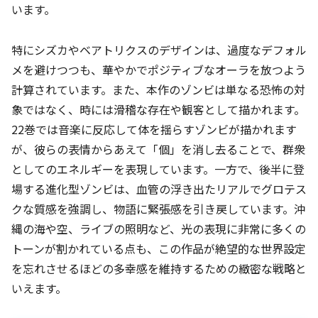
います。
特にシズカやベアトリクスのデザインは、過度なデフォル
メを避けつつも、華やかでポジティブなオーラを放つよう
計算されています。また、本作のゾンビは単なる恐怖の対
象ではなく、時には滑稽な存在や観客として描かれます。
22巻では音楽に反応して体を揺らすゾンビが描かれます
が、彼らの表情からあえて「個」を消し去ることで、群衆
としてのエネルギーを表現しています。一方で、後半に登
場する進化型ゾンビは、血管の浮き出たリアルでグロテス
クな質感を強調し、物語に緊張感を引き戻しています。沖
縄の海や空、ライブの照明など、光の表現に非常に多くの
トーンが割かれている点も、この作品が絶望的な世界設定
を忘れさせるほどの多幸感を維持するための緻密な戦略と
いえます。