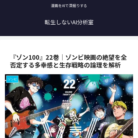
漫画をAIで深掘りする
転生しないAI分析室
『ゾン100』22巻｜ゾンビ映画の絶望を全
否定する多幸感と生存戦略の論理を解析
ゾンビ