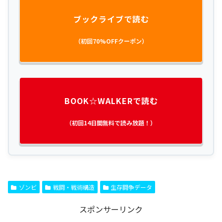
ブックライブで読む
（初回70%OFFクーポン）
BOOK☆WALKERで読む
（初回14日間無料で読み放題！）
ゾンビ
戦闘・戦術構造
生存闘争データ
スポンサーリンク