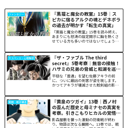
『黒猫と魔女の教室』15巻｜ス
ファンタジー
ピカに宿るアルクの魂とデネボラ
の過去が明かす「転生の真実」
『黒猫と魔女の教室』15巻を読み終え、
あまりにも怒涛の設定開示に胸を熱くさ
せている方も多いのではないでしょう
か。物語の第1章ともいえる学園祭（ヴァ
ルプルギス祭）の終結を迎え、祝祭ムー
ドの裏側で、本作最大のミステリーであ
『ザ・ファブル The third
サスペンス・心理解析
った「アルクの正体」と...
secret』5巻考察｜無音の接触！
ハサミの兄弟の脅威と和湖を巡る
因縁の真相
平穏な「普通」を望む佐藤アキラの前
に、ついに最凶の刺客が姿を現します。
かつてアキラが壊滅させた鮫剣組の影に
いた、プロの殺し屋「ハサミの兄弟」と
の接触が本巻の最大の山場です。日常の
静寂が、一瞬にして極限の戦場へと変貌
『黄泉のツガイ』13巻｜西ノ村
戦闘・戦術構造
するスリルに、多くの読者が...
の歪んだ歴史と母ミナセの真実を
考察。引きこもりヒカルの覚悟に
震える理由
影森屋敷を襲った激動の防衛戦が終わ
り、物語は次なる展開へ。13巻では、戦