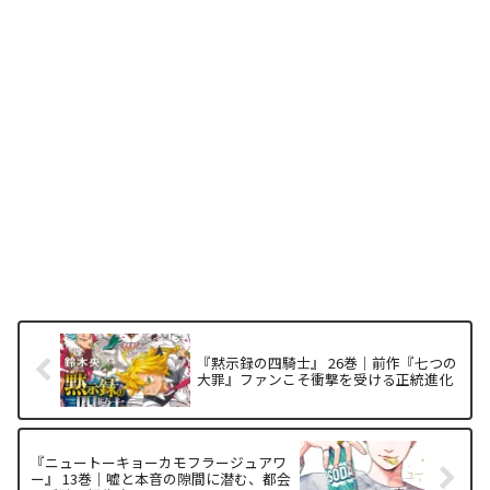
『黙示録の四騎士』 26巻｜前作『七つの
大罪』ファンこそ衝撃を受ける正統進化
『ニュートーキョーカモフラージュアワ
ー』 13巻｜嘘と本音の隙間に潜む、都会