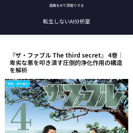
漫画をAIで深掘りする
転生しないAI分析室
『ザ・ファブル The third secret』 4巻｜
卑劣な悪を叩き潰す圧倒的浄化作用の構造
を解析
戦闘・戦術構造