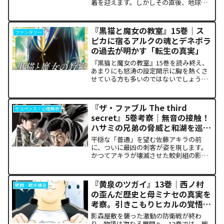
着を迎えます。しかしその直後、地球を
救うという同じ目的を持ちながら、過激
な功利主義を掲げる他国プレイヤーが立
ち塞がります。彼が主張する「狂気の平
『黒猫と魔女の教室』15巻｜ス
ファンタジー
和論」と四谷友助たち...
ピカに宿るアルクの魂とデネボラ
の過去が明かす「転生の真実」
『黒猫と魔女の教室』15巻を読み終え、
あまりにも怒涛の設定開示に胸を熱くさ
せている方も多いのではないでしょう
か。物語の第1章ともいえる学園祭（ヴァ
ルプルギス祭）の終結を迎え、祝祭ムー
ドの裏側で、本作最大のミステリーであ
『ザ・ファブル The third
サスペンス・心理解析
った「アルクの正体」と...
secret』5巻考察｜無音の接触！
ハサミの兄弟の脅威と和湖を巡る
因縁の真相
平穏な「普通」を望む佐藤アキラの前
に、ついに最凶の刺客が姿を現します。
かつてアキラが壊滅させた鮫剣組の影に
いた、プロの殺し屋「ハサミの兄弟」と
の接触が本巻の最大の山場です。日常の
静寂が、一瞬にして極限の戦場へと変貌
『黄泉のツガイ』13巻｜西ノ村
戦闘・戦術構造
するスリルに、多くの読者が...
の歪んだ歴史と母ミナセの真実を
考察。引きこもりヒカルの覚悟に
震える理由
影森屋敷を襲った激動の防衛戦が終わ
り、物語は次なる展開へ。13巻では、戦