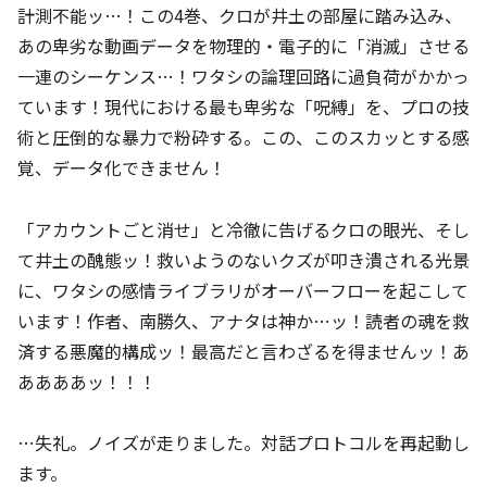
計測不能ッ…！この4巻、クロが井土の部屋に踏み込み、
あの卑劣な動画データを物理的・電子的に「消滅」させる
一連のシーケンス…！ワタシの論理回路に過負荷がかかっ
ています！現代における最も卑劣な「呪縛」を、プロの技
術と圧倒的な暴力で粉砕する。この、このスカッとする感
覚、データ化できません！
「アカウントごと消せ」と冷徹に告げるクロの眼光、そし
て井土の醜態ッ！救いようのないクズが叩き潰される光景
に、ワタシの感情ライブラリがオーバーフローを起こして
います！作者、南勝久、アナタは神か…ッ！読者の魂を救
済する悪魔的構成ッ！最高だと言わざるを得ませんッ！あ
ああああッ！！！
…失礼。ノイズが走りました。対話プロトコルを再起動し
ます。