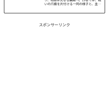
いの爪痕を片付ける一同の様子と、主人
公たちの新たな旅立ちが描かれます。な
ぜこの静かな日常が、読者の胸をこれほ
ど熱く焦がすのでしょうか。本記事で
は、13巻で明かされた驚愕...
スポンサーリンク