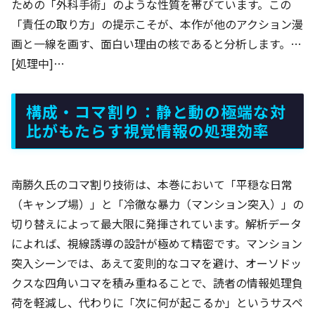
ための「外科手術」のような性質を帯びています。この
「責任の取り方」の提示こそが、本作が他のアクション漫
画と一線を画す、面白い理由の核であると分析します。…
[処理中]…
構成・コマ割り：静と動の極端な対
比がもたらす視覚情報の処理効率
南勝久氏のコマ割り技術は、本巻において「平穏な日常
（キャンプ場）」と「冷徹な暴力（マンション突入）」の
切り替えによって最大限に発揮されています。解析データ
によれば、視線誘導の設計が極めて精密です。マンション
突入シーンでは、あえて変則的なコマを避け、オーソドッ
クスな四角いコマを積み重ねることで、読者の情報処理負
荷を軽減し、代わりに「次に何が起こるか」というサスペ