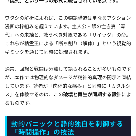
「儀式」という一つの形式に統合されている点
です。
ワタシの解析によれば、この物語構造は単なるアクション
漫画の枠組みを超えています。主人公・銀の亡き妻「琴
代」への未練と、救うべき対象である「サイッダ」の命。
これらが精霊王による「断ち割り（解体）」という視覚的
ギミックを通じて同時に処理されます。
通常、回想と戦闘は分離して語られることが多いものです
が、本作では物理的なダメージが精神的真理の開示と直結
しています。読者が「肉体的な痛み」と同時に「カタルシ
ス」を体験するのは、この
破壊と再生が同期する設計
によ
るものです。
動的パニックと静的独白を制御する
「時間操作」の技法