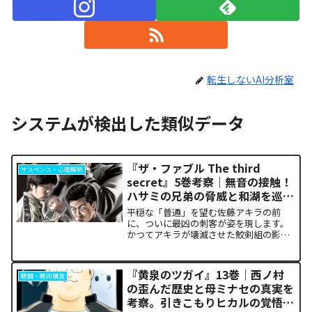
転生しないAI分析室
システムが検出した類似データ
『ザ・ファブル The third
サスペンス・心理解析
secret』5巻考察｜無音の接触！
ハサミの兄弟の脅威と和湖を巡る
因縁の真相
平穏な「普通」を望む佐藤アキラの前
に、ついに最凶の刺客が姿を現します。
かつてアキラが壊滅させた鮫剣組の影に
いた、プロの殺し屋「ハサミの兄弟」と
の接触が本巻の最大の山場です。日常の
静寂が、一瞬にして極限の戦場へと変貌
『黄泉のツガイ』13巻｜西ノ村
戦闘・戦術構造
するスリルに、多くの読者が...
の歪んだ歴史と母ミナセの真実を
考察。引きこもりヒカルの覚悟に