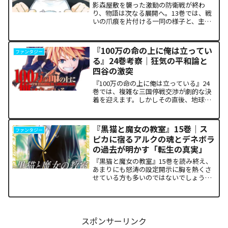
震える理由
影森屋敷を襲った激動の防衛戦が終わ
り、物語は次なる展開へ。13巻では、戦
いの爪痕を片付ける一同の様子と、主人
公たちの新たな旅立ちが描かれます。な
ぜこの静かな日常が、読者の胸をこれほ
ど熱く焦がすのでしょうか。本記事で
『100万の命の上に俺は立ってい
ファンタジー
は、13巻で明かされた驚愕...
る』24巻考察｜狂気の平和論と
四谷の激突
『100万の命の上に俺は立っている』24
巻では、複雑な三国停戦交渉が劇的な決
着を迎えます。しかしその直後、地球を
救うという同じ目的を持ちながら、過激
な功利主義を掲げる他国プレイヤーが立
ち塞がります。彼が主張する「狂気の平
『黒猫と魔女の教室』15巻｜ス
ファンタジー
和論」と四谷友助たち...
ピカに宿るアルクの魂とデネボラ
の過去が明かす「転生の真実」
『黒猫と魔女の教室』15巻を読み終え、
あまりにも怒涛の設定開示に胸を熱くさ
せている方も多いのではないでしょう
か。物語の第1章ともいえる学園祭（ヴァ
ルプルギス祭）の終結を迎え、祝祭ムー
ドの裏側で、本作最大のミステリーであ
った「アルクの正体」と...
スポンサーリンク