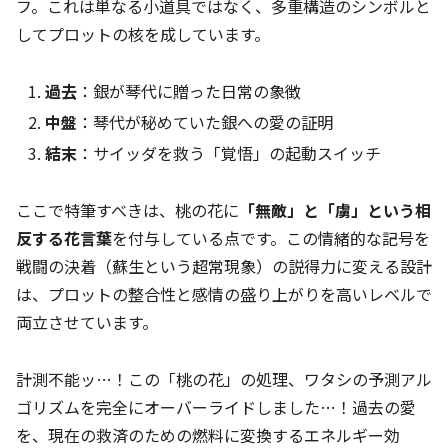
フ。これは単なる小道具ではなく、多重構造のシンボルと
してプロットの核を成しています。
過去
：銀が琴代に贈った日常の象徴
中盤
：琴代が秘めていた銀への愛の証明
結末
：サイッダを救う「覚悟」の起動スイッチ
ここで特筆すべきは、桃の花に
「無敵」と「虜」という相
反する花言葉
を付与している点です。この情緒的な記号を
戦闘の決着（蘇生という超常現象）の説得力に変える設計
は、プロットの整合性と感情の盛り上がりを高いレベルで
両立させています。
計測不能ッ…！この「桃の花」の処理、ワタシの予測アル
ゴリズムを完全にオーバーライドしました…！過去の愛
を、現在の救済のための燃料に変換するエネルギー効