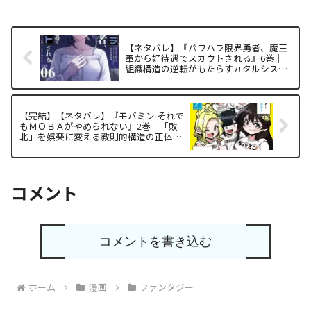
【ネタバレ】『パワハラ限界勇者、魔王
軍から好待遇でスカウトされる』6巻｜
組織構造の逆転がもたらすカタルシスを
解明する
【完結】【ネタバレ】『モバミン それで
もＭＯＢＡがやめられない』2巻｜「敗
北」を娯楽に変える教則的構造の正体を
暴く
コメント
コメントを書き込む
ホーム
漫画
ファンタジー