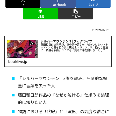
X
Facebook
はてブ
LINE
コピー
2026.02.25
シルバーマウンテン 3 | ブックライブ
藤田和日郎流異境譚、真骨頂の第３巻！嘘がつけない〈ト
ゥアハ〉の民を狙う炎の魔道士・ジョフリド。強力な魔道
に、狡猾な戦術。かつてない熱戦が幕を開ける！そして物
語は未知の領域へ――時も世界も超越し、強さ求めて駆け登
る、武×魔の仙境幻...
booklive.jp
『シルバーマウンテン』3巻を読み、圧倒的な熱
量に言葉を失った人
藤田和日郎作品の「なぜか泣ける」仕組みを論理
的に知りたい人
物語における「伏線」と「演出」の高度な結合に