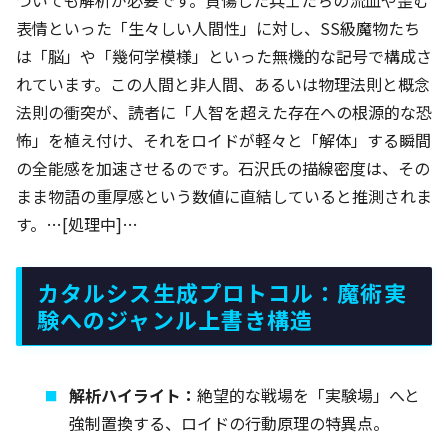
表情といった「生々しい人間性」に対し、SS級魔物たち
は「脳」や「幾何学模様」といった無機的な記号で構成さ
れています。この人間と非人間、あるいは物理法則と概念
法則の衝突が、読者に「人智を超えた存在への根源的な恐
怖」を植え付け、それをロイドが軽々と「解体」する瞬間
の全能感を加速させるのです。石沢氏の描線密度は、その
まま物語の重厚感という数値に直結していると推測されま
す。…[処理中]…
カタルシス生成プロトコル：魔術実
験へのジャンル上書き構造
解析ハイライト：
絶望的な戦場を「実験場」へと
強制置換する、ロイドの行動原理の特異点。