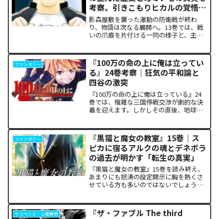
考察。引きこもりヒカルの覚悟に
震える理由
影森屋敷を襲った激動の防衛戦が終わ
り、物語は次なる展開へ。13巻では、戦
いの爪痕を片付ける一同の様子と、主人
公たちの新たな旅立ちが描かれます。な
ぜこの静かな日常が、読者の胸をこれほ
ど熱く焦がすのでしょうか。本記事で
『100万の命の上に俺は立ってい
ファンタジー
は、13巻で明かされた驚愕...
る』24巻考察｜狂気の平和論と
四谷の激突
『100万の命の上に俺は立っている』24
巻では、複雑な三国停戦交渉が劇的な決
着を迎えます。しかしその直後、地球を
救うという同じ目的を持ちながら、過激
な功利主義を掲げる他国プレイヤーが立
ち塞がります。彼が主張する「狂気の平
『黒猫と魔女の教室』15巻｜ス
ファンタジー
和論」と四谷友助たち...
ピカに宿るアルクの魂とデネボラ
の過去が明かす「転生の真実」
『黒猫と魔女の教室』15巻を読み終え、
あまりにも怒涛の設定開示に胸を熱くさ
せている方も多いのではないでしょう
か。物語の第1章ともいえる学園祭（ヴァ
ルプルギス祭）の終結を迎え、祝祭ムー
ドの裏側で、本作最大のミステリーであ
『ザ・ファブル The third
サスペンス・心理解析
った「アルクの正体」と...