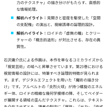
力のテクスチャ」の描き分けがもたらす、直感的
な情報処理。
解析ハイライト：
見開きと密度を駆使した「空間
の支配権」の演出と、視線誘導の論理的設計。
解析ハイライト：
ロイドの「虚無の瞳」とクリー
チャーの「概念的造形」が対比させる、存在の異
質性。
石沢庸介氏による作画は、本作を単なるコミカライズから
「視覚芸術」の域へと昇華させています。第23巻における
視覚情報の設計には、特筆すべき論理的特徴が見られま
す。まず、デジタルエフェクトを用いた「魔術の描き分
け」です。アルベルトの「炎烈火球」が持つ螺旋のエネル
ギー体、ロイドの精緻な幾何学模様の陣、そしてベイダー
が展開する領域の歪んだテクスチャ。これらは、テキスト
を介在させずとも、読者の脳内に「属性」「出力」「術式