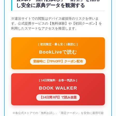
し安全に原典データを観測する
※違法サイトでの閲覧はデバイス破損等のリスクを伴いま
す。公式提携サービスの【無料体験】や【初回クーポン】を
利用したスマートなアクセスを推奨します。
[ 初回限定・最も安く1冊読む ]
BookLiveで読む
登録時に【70%OFF】クーポン配布
[ 14日間無料・全巻一気読み ]
BOOK WALKER
【14日間 0円】で読み放題
※各公式ストアでの「無料お試し」「限定クーポン」を安全に適用可能