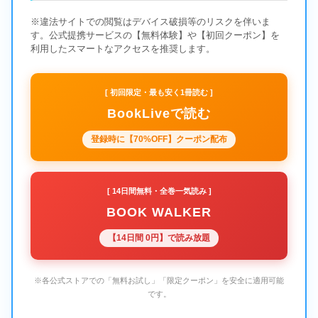
※違法サイトでの閲覧はデバイス破損等のリスクを伴いま
す。公式提携サービスの【無料体験】や【初回クーポン】を
利用したスマートなアクセスを推奨します。
[ 初回限定・最も安く1冊読む ]
BookLiveで読む
登録時に【70%OFF】クーポン配布
[ 14日間無料・全巻一気読み ]
BOOK WALKER
【14日間 0円】で読み放題
※各公式ストアでの「無料お試し」「限定クーポン」を安全に適用可能
です。