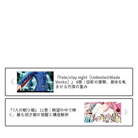
『Fate/stay night［Unlimited Blade
Works］』 8巻｜投影の衝撃、身体を軋
ませる代償の重み
『7人の眠り姫』 11巻｜絶望の中で輝
く、最も弱き姫の覚醒と構造解析