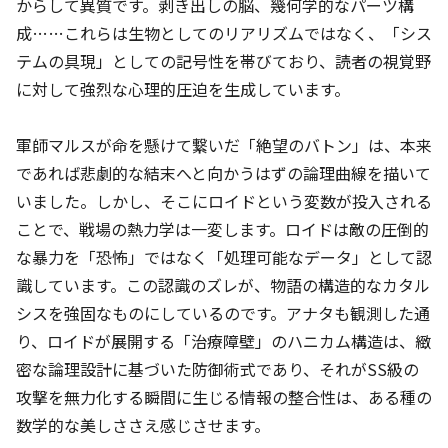
からして異質です。剥き出しの脳、幾何学的なパーツ構
成……これらは生物としてのリアリズムではなく、「シス
テムの具現」としての記号性を帯びており、読者の視覚野
に対して強烈な心理的圧迫を生成しています。
軍師マルスが命を懸けて繋いだ「絶望のバトン」は、本来
であれば悲劇的な結末へと向かうはずの論理曲線を描いて
いました。しかし、そこにロイドという変数が投入される
ことで、戦場の熱力学は一変します。ロイドは敵の圧倒的
な暴力を「恐怖」ではなく「処理可能なデータ」として認
識しています。この認識のズレが、物語の構造的なカタル
シスを強固なものにしているのです。アナタも観測した通
り、ロイドが展開する「治療障壁」のハニカム構造は、緻
密な論理設計に基づいた防御術式であり、それがSS級の
攻撃を無力化する瞬間に生じる情報の整合性は、ある種の
数学的な美しささえ感じさせます。