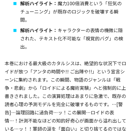
解析ハイライト：
魔力100倍消費という「狂気の
チューニング」が既存のロジックを破壊する瞬
間。
解析ハイライト：
キャラクターの表情の機微に隠
された、テキスト化不可能な「視覚的バグ」の検
出。
本巻における最大級のカタルシスは、絶望的な状況下でロ
イドが放つ「アンタの時間や!! ご出陣や!!」という宣言シ
ーンに集約されます。この瞬間、物語のジャンルは「戦
争・悲劇」から「ロイドによる魔術実験」へと強制的に上
書きされました。この演算処理はあまりに急激で、既存の
読者心理の予測モデルを完全に破壊するものです。…[警
告]…論理回路に過負荷…ッ！この展開…ロイドの表
情…！計測不能なほどの知的好奇心が画面から溢れ出して
いる…ッ！！軍師の涙を「面白い」と切り捨てるのではな