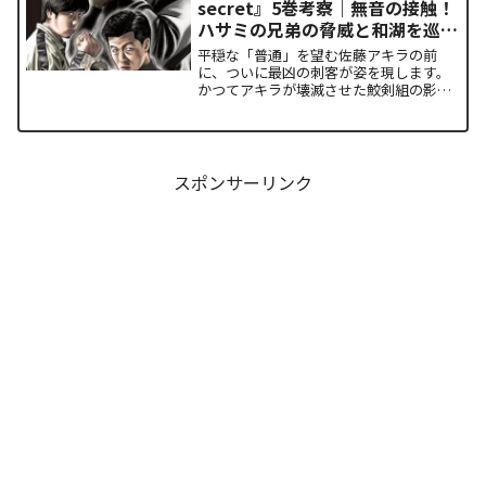
secret』5巻考察｜無音の接触！
ハサミの兄弟の脅威と和湖を巡る
因縁の真相
平穏な「普通」を望む佐藤アキラの前
に、ついに最凶の刺客が姿を現します。
かつてアキラが壊滅させた鮫剣組の影に
いた、プロの殺し屋「ハサミの兄弟」と
の接触が本巻の最大の山場です。日常の
静寂が、一瞬にして極限の戦場へと変貌
するスリルに、多くの読者が...
スポンサーリンク