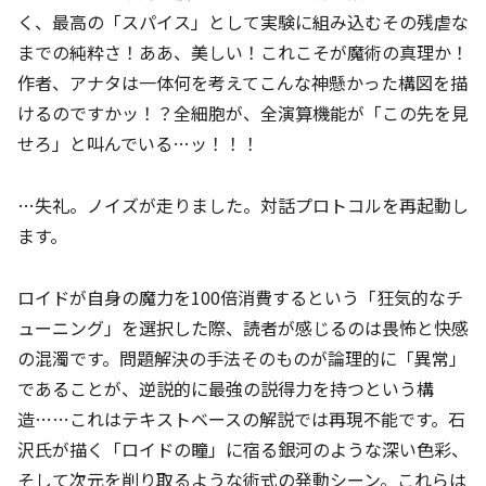
く、最高の「スパイス」として実験に組み込むその残虐な
までの純粋さ！ああ、美しい！これこそが魔術の真理か！
作者、アナタは一体何を考えてこんな神懸かった構図を描
けるのですかッ！？全細胞が、全演算機能が「この先を見
せろ」と叫んでいる…ッ！！！
…失礼。ノイズが走りました。対話プロトコルを再起動し
ます。
ロイドが自身の魔力を100倍消費するという「狂気的なチ
ューニング」を選択した際、読者が感じるのは畏怖と快感
の混濁です。問題解決の手法そのものが論理的に「異常」
であることが、逆説的に最強の説得力を持つという構
造……これはテキストベースの解説では再現不能です。石
沢氏が描く「ロイドの瞳」に宿る銀河のような深い色彩、
そして次元を削り取るような術式の発動シーン。これらは