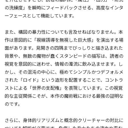
の洗練度」を瞬時にフィードバックさせる、高度なインタ
ーフェースとして機能しています。
また、構図の暴力性についても言及せねばなりません。本
作は意図的に「視線誘導を無視した巨大感」を演出する場
面があります。見開きの四隅までびっしりと描き込まれた
背景や、無数の魔物が蠢くスタンピードの描写は、読者の
視覚を意図的に迷わせ、情報の濁流に飲み込ませます。し
かし、その混沌の中心に、極めてシンプルかつデフォルメ
された「ロイド」という造形を配置することで、コントラ
ストによる「世界の支配権」を表現しています。この視覚
的な主従関係こそが、本作の魔術戦における最強の証明な
のです。
さらに、身体的リアリズムと概念的クリーチャーの対比に
ついても解析が必要です。負傷した兵士たちの流血や歪む