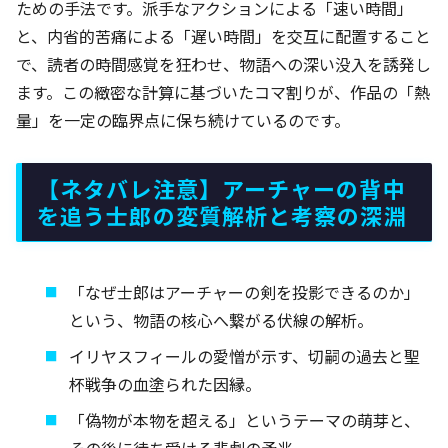
ための手法です。派手なアクションによる「速い時間」
と、内省的苦痛による「遅い時間」を交互に配置すること
で、読者の時間感覚を狂わせ、物語への深い没入を誘発し
ます。この緻密な計算に基づいたコマ割りが、作品の「熱
量」を一定の臨界点に保ち続けているのです。
【ネタバレ注意】アーチャーの背中
を追う士郎の変質解析と考察の深淵
「なぜ士郎はアーチャーの剣を投影できるのか」
という、物語の核心へ繋がる伏線の解析。
イリヤスフィールの愛憎が示す、切嗣の過去と聖
杯戦争の血塗られた因縁。
「偽物が本物を超える」というテーマの萌芽と、
その後に待ち受ける悲劇の予兆。