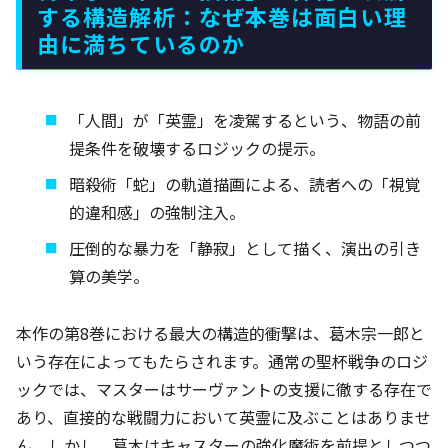
する構造解析：なぜ本巻は面白い理
由に満ちているのか
「人間」が「英霊」を凌駕するという、物語の前
提条件を破壊するロジックの提示。
暗殺術「蛇」の軌道描画による、読者への「視覚
的違和感」の強制注入。
圧倒的な暴力を「静寂」として描く、演出の引き
算の美学。
本作の第8巻における最大の構造的衝撃は、葛木宗一郎と
いう存在によってもたらされます。通常の聖杯戦争のロジ
ックでは、マスターはサーヴァントの支援に徹する存在で
あり、直接的な戦闘力において英霊に及ぶことはありませ
ん。しかし、葛木はキャスターの強化魔術を前提としつつ