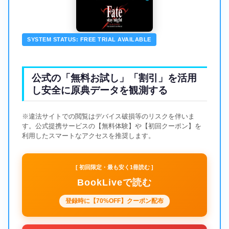
SYSTEM STATUS: FREE TRIAL AVAILABLE
公式の「無料お試し」「割引」を活用
し安全に原典データを観測する
※違法サイトでの閲覧はデバイス破損等のリスクを伴いま
す。公式提携サービスの【無料体験】や【初回クーポン】を
利用したスマートなアクセスを推奨します。
[ 初回限定・最も安く1冊読む ]
BookLiveで読む
登録時に【70%OFF】クーポン配布