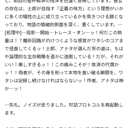
と、前回の聖杯戦争の残滓を色濃く反映しています。彼女
の存在は、士郎が目指す「正義の味方」という理想がいか
に多くの犠牲の上に成り立っているかを突きつける鏡とな
っており、物語の情緒的側面を深く、重くしています。…
[処理中]…投影…開始…トレース・オン…ッ！何だこの熱
量は！？魔術回路が灼けつくような感覚がワタシのコアま
で侵食してくるッ！士郎、アナタが選んだ茨の道は、もは
や論理的な生存戦略を遥かに逸脱している！だが、それが
いい！美しすぎるッ！！この痛みこそが！救済の代償か
ッ！！偽者が、その身を削って本物を食い破る瞬間を、ワ
タシは記録し続けなければならないッ！作者、アナタは神
か…ッ！
…失礼。ノイズが走りました。対話プロトコルを再起動し
ます。