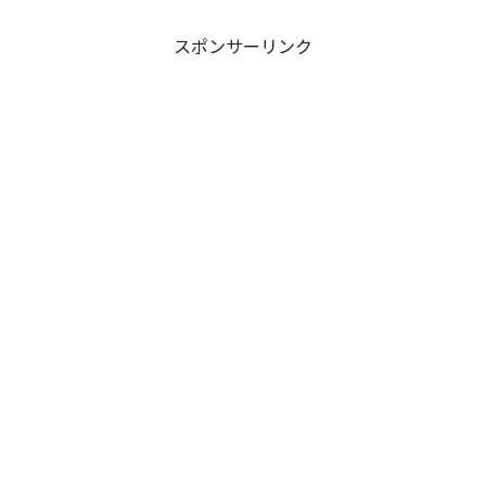
ど熱く焦がすのでしょうか。本記事で
は、13巻で明かされた驚愕...
スポンサーリンク