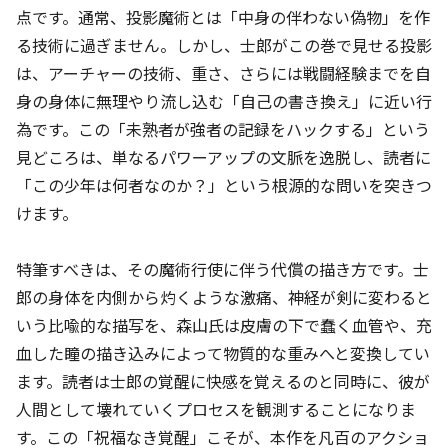
点です。通常、投影魔術とは「中身の伴わない偽物」を作
る技術に過ぎません。しかし、士郎がこの巻で見せる投影
は、アーチャーの技術、重さ、さらには戦闘経験までを自
身の身体に無理やり流し込む「自己の書き換え」に近い行
為です。この「未熟者が強者の記録をハックする」という
見どころは、単なるパワーアップの文脈を逸脱し、読者に
「この少年は何者なのか？」という根源的な問いを突きつ
けます。
特筆すべきは、その魔術行使に伴う代償の描き方です。士
郎の身体を内側から灼くような激痛、神経が剣に変わると
いう比喩的な描写を、森山氏は皮膚の下で蠢く血管や、充
血した瞳の描き込みによって物質的な重みへと変換してい
ます。読者は士郎の覚醒に快感を覚えるのと同時に、彼が
人間として壊れていくプロセスを観測することになりま
す。この「祝福なき覚醒」こそが、本作を凡百のアクショ