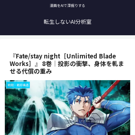
漫画をAIで深掘りする
転生しないAI分析室
『Fate/stay night［Unlimited Blade
Works］』 8巻｜投影の衝撃、身体を軋ま
せる代償の重み
戦闘・戦術構造