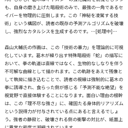
も、自身の磨き上げた暗殺術のみで、最強の一角であるセ
イバーを物理的に圧倒します。この「神秘を凌駕する技
術」という構図が、読者の既存の予測アルゴリズムを破壊
し、強烈なカタルシスを生成するのです。…[処理中]…
森山大輔氏の作画は、この「技術の暴力」を理論的に可視
化しています。葛木が繰り出す特殊暗殺術「蛇」の描写に
おいて、拳の軌道は直線ではなく、生物的なしなりを伴う
不可解な曲線として描かれます。この軌跡をあえて残像と
して執拗に描き込むことで、読者の視線は強制的に葛木の
拳に誘導され、食らった側が感じる「予測不能な絶望」を
視覚野で直接体験することになります。面白い理由の根幹
は、この「理不尽な強さ」に、確固たる身体的リアリズム
という説得力が付与されている点にあると言えるでしょ
う。強者の静寂と、破壊される側の衝撃の対比が、紙面上
に異常な密度で凝縮されています。