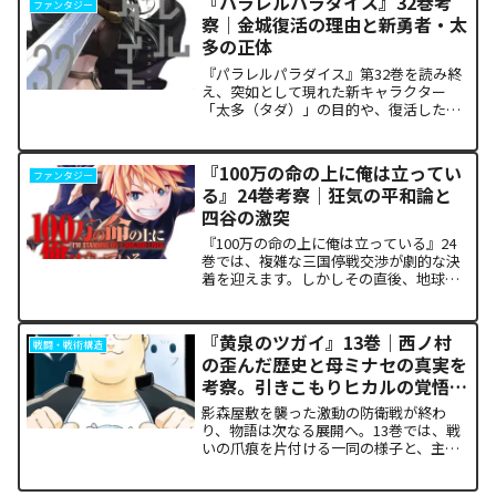
『パラレルパラダイス』32巻考
ファンタジー
った「アルクの正体」と...
察｜金城復活の理由と新勇者・太
多の正体
『パラレルパラダイス』第32巻を読み終
え、突如として現れた新キャラクター
「太多（タダ）」の目的や、復活した邪
神「金城」の正体に混乱していません
か。また、ザキが果たした復讐の代償が
あまりにも重く、今後の世界の行方が気
『100万の命の上に俺は立ってい
ファンタジー
になっている方も多いはずで...
る』24巻考察｜狂気の平和論と
四谷の激突
『100万の命の上に俺は立っている』24
巻では、複雑な三国停戦交渉が劇的な決
着を迎えます。しかしその直後、地球を
救うという同じ目的を持ちながら、過激
な功利主義を掲げる他国プレイヤーが立
ち塞がります。彼が主張する「狂気の平
『黄泉のツガイ』13巻｜西ノ村
戦闘・戦術構造
和論」と四谷友助たち...
の歪んだ歴史と母ミナセの真実を
考察。引きこもりヒカルの覚悟に
震える理由
影森屋敷を襲った激動の防衛戦が終わ
り、物語は次なる展開へ。13巻では、戦
いの爪痕を片付ける一同の様子と、主人
公たちの新たな旅立ちが描かれます。な
ぜこの静かな日常が、読者の胸をこれほ