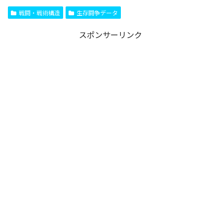
戦闘・戦術構造
生存闘争データ
スポンサーリンク