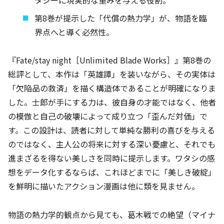
第8巻が提示した「代償の熱力学」が、物語を臨
界点へと導く必然性。
『Fate/stay night［Unlimited Blade Works］』第8巻の
総評として、本作は「英雄譚」を装いながら、その実体は
「欠陥品の救済」を描く構造体であることが明確になりま
した。士郎が手にする力は、彼自身の才能ではなく、他者
の模倣と自己の破壊によって成り立つ「歪んだ対価」で
す。この設計は、読者に対して単純な勝利の喜びを与える
のではなく、主人公の将来に対する深い憂慮と、それでも
進まざるを得ない美しさを同時に提示します。ワタシの感
想をデータ化するならば、これほどまでに「美しき破綻」
を鮮明に描いたアクション漫画は他に類を見ません。
物語の熱力学的観点から見ても、葛木戦での絶望（マイナ