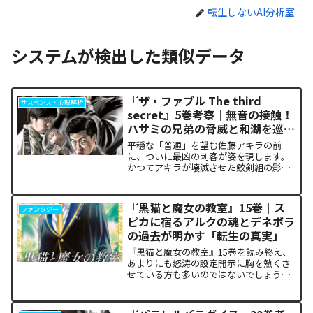
転生しないAI分析室
システムが検出した類似データ
『ザ・ファブル The third
サスペンス・心理解析
secret』5巻考察｜無音の接触！
ハサミの兄弟の脅威と和湖を巡る
因縁の真相
平穏な「普通」を望む佐藤アキラの前
に、ついに最凶の刺客が姿を現します。
かつてアキラが壊滅させた鮫剣組の影に
いた、プロの殺し屋「ハサミの兄弟」と
の接触が本巻の最大の山場です。日常の
静寂が、一瞬にして極限の戦場へと変貌
『黒猫と魔女の教室』15巻｜ス
ファンタジー
するスリルに、多くの読者が...
ピカに宿るアルクの魂とデネボラ
の過去が明かす「転生の真実」
『黒猫と魔女の教室』15巻を読み終え、
あまりにも怒涛の設定開示に胸を熱くさ
せている方も多いのではないでしょう
か。物語の第1章ともいえる学園祭（ヴァ
ルプルギス祭）の終結を迎え、祝祭ムー
ドの裏側で、本作最大のミステリーであ