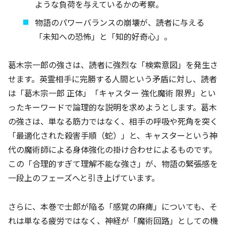
ような負荷を与えているかの考察。
物語のパワーバランスの崩壊が、読者に与える
「未知への恐怖」と「知的好奇心」。
葛木宗一郎の強さは、読者に強烈な「検索意図」を発生さ
せます。英霊相手に完勝する人間という矛盾に対し、読者
は「葛木宗一郎 正体」「キャスター 強化魔術 限界」とい
ったキーワードで論理的な説明を求めようとします。葛木
の強さは、単なる筋力ではなく、相手の呼吸や死角を突く
「最適化された殺害手順（蛇）」と、キャスターという神
代の魔術師による身体強化の掛け合わせによるものです。
この「合理的すぎて理解不能な強さ」が、物語の緊張感を
一段上のフェーズへと引き上げています。
さらに、本巻で士郎が陥る「感覚の麻痺」についても、そ
れは単なる疲労ではなく、神経が「魔術回路」としての機