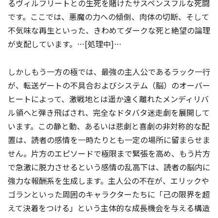
るヴィルフリートとの生死を賭けたサスペンスフルな死闘
です。ここでは、悪魔の力への傾倒、肉体の切断、そして
不気味な再生といった、きわめてダークな死と絶望の論理
が支配しています。…[処理中]…
しかしもう一方の極では、最強の主人公であるラック一行
が、転送ゲートの不具合およびシステム（脳）のオーバー
ヒートによって、激戦地とは遥か遠く離れたメンディリバ
ル領へと弾き飛ばされ、完全なドタバタ迷走劇を展開して
います。この静と動、あるいは悲劇と喜劇の非対称的な配
置は、読者の感情を一時たりとも一定の場所に留まらせま
せん。片方のエピソードで極限まで緊張を高め、もう片方
で急激に脱力させるという感情の乱高下は、読者の脳内に
強力な報酬系を生成します。主人公の不在が、エリックや
ゴランといった周囲のキャラクターたちに「己の限界を超
えて決着をつける」という主体的な成長機会を与える構造