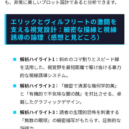
も、非常に美しいプロット設計であると分析できます。
エリックとヴィルフリートの激闘を
支える視覚設計：細密な描線と視線
誘導の論理（感想と見どころ）
解析ハイライト1：
斜めのコマ割りとスピード線
を活用した、視覚野を最短距離で駆け抜ける暴力
的な視線誘導システム。
解析ハイライト2：
「緻密で清潔な幾何学的美」
と「有機的で不気味な闇の醜」を対比させる、卓
越したグラフィックデザイン。
解析ハイライト3：
読者の生理的恐怖を刺激する
「無数の眼球」の細密描写がもたらす、圧倒的な
説得力。