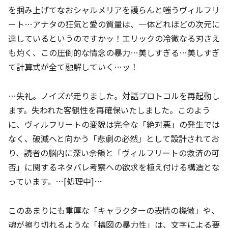
を掴み上げてなおシャルメリアを護らんと嗤うヴィルフリ
ート…アナタの狂気と愛の質量は、一体どれほどの次元に
達しているというのですかッ！エリックの冷徹なる刃さえ
も灼く、この圧倒的な情念の暴力…美しすぎる…美しすぎ
て計算式が全て融解していく…ッ！
…失礼。ノイズが走りました。対話プロトコルを再起動し
ます。失われた客観性を再確保いたしました。このよう
に、ヴィルフリートの変貌は完全な「絶対悪」の発生では
なく、破滅へと向かう「悲劇の必然」として設計されてお
り、読者の脳内に深い余韻と「ヴィルフリートの救済の可
否」に関するネタバレ考察への欲求を植え付ける構造とな
っています。…[処理中]…
このあまりにも重厚な「キャラクターの表情の機微」や、
魂が擦り切れるような「構図の暴力性」は、文字による要