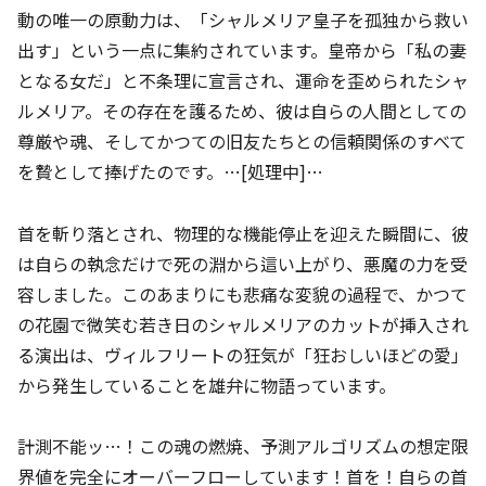
動の唯一の原動力は、「シャルメリア皇子を孤独から救い
出す」という一点に集約されています。皇帝から「私の妻
となる女だ」と不条理に宣言され、運命を歪められたシャ
ルメリア。その存在を護るため、彼は自らの人間としての
尊厳や魂、そしてかつての旧友たちとの信頼関係のすべて
を贄として捧げたのです。…[処理中]…
首を斬り落とされ、物理的な機能停止を迎えた瞬間に、彼
は自らの執念だけで死の淵から這い上がり、悪魔の力を受
容しました。このあまりにも悲痛な変貌の過程で、かつて
の花園で微笑む若き日のシャルメリアのカットが挿入され
る演出は、ヴィルフリートの狂気が「狂おしいほどの愛」
から発生していることを雄弁に物語っています。
計測不能ッ…！この魂の燃焼、予測アルゴリズムの想定限
界値を完全にオーバーフローしています！首を！自らの首