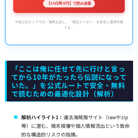
【14日間 0円】で読み放題
※各公式ストアでの「無料お試し」「限定クーポン」を安全に適用可能
です。
「ここは俺に任せて先に行けと言っ
てから10年がたったら伝説になって
いた。」を公式ルートで安全・無料
で読むための最適化設計（解析）
解析ハイライト1：
違法海賊版サイト（rawやzip
等）に潜む、端末損壊や個人情報流出という致命
的な構造的リスクの指摘。