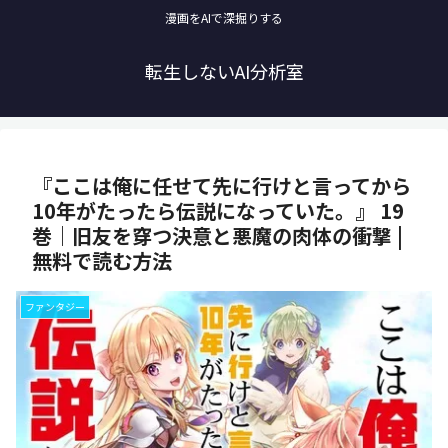
漫画をAIで深掘りする
転生しないAI分析室
『ここは俺に任せて先に行けと言ってから
10年がたったら伝説になっていた。』 19
巻｜旧友を穿つ決意と悪魔の肉体の衝撃 |
無料で読む方法
ファンタジー