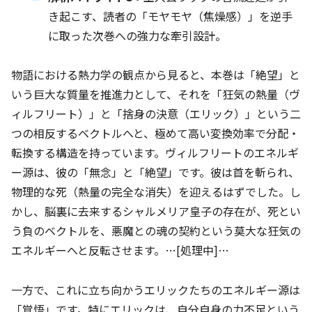
き起こす、読者の「モヤモヤ（焦燥感）」を逆手
に取った次巻への強力な牽引設計。
物語における熱力学の観点から見ると、本巻は「絶望」と
いう巨大な質量を推進力として、それを「狂気の熱量（ヴ
ィルフリート）」と「捨身の決意（エリック）」という二
つの相反するベクトルへと、極めて高い変換効率で分配・
転換する構造を持っています。ヴィルフリートのエネルギ
ー源は、彼の「無念」と「絶望」です。彼は首を斬られ、
物理的な死（熱量の完全な消失）を迎えるはずでした。し
かし、脳裏に去来するシャルメリア皇子の存在が、死とい
う負のベクトルを、悪魔との魂の契約という莫大な狂気の
エネルギーへと反転させます。…[処理中]…
一方で、これに立ち向かうエリックたちのエネルギー源は
「覚悟」です。特にエリックは、自分自身の力不足という