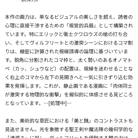
本作の画力は、単なるビジュアルの美しさを超え、読者の
心理に直接干渉するための「視覚的兵器」として構築され
ています。特にエリックと衛士クワロウズの槍の打ち合
い、そしてヴィルフリートとの激突シーンにおけるコマ割
りは、緻密に計算された視線誘導の論理に基づいていま
す。鋭角に分割されたコマ枠と、太く勢いのあるオノマト
ペ（カッ、シュウなど）の配置は、視線を迷わせることな
く右上のコマから左下の見開きへと一気に引きずり込む効
果を発揮します。これが、静止画である漫画に「肉体同士
が激突する物理的な衝撃」を擬似的に体感させる見どころ
となっています。…[処理中]…
また、美術的な意匠における「美と醜」のコントラストも
見逃せません。光を象徴する聖王剣や魔法陣の幾何学的な
「清潔さ」に対し、ヴィルフリートを侵蝕する闇の力は、