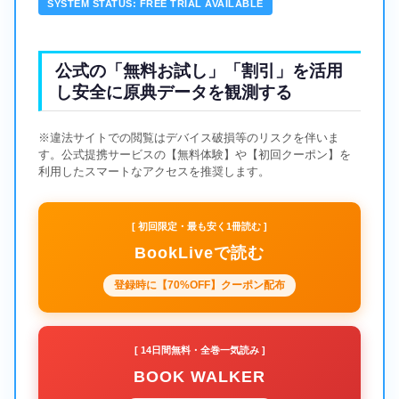
SYSTEM STATUS: FREE TRIAL AVAILABLE
公式の「無料お試し」「割引」を活用
し安全に原典データを観測する
※違法サイトでの閲覧はデバイス破損等のリスクを伴いま
す。公式提携サービスの【無料体験】や【初回クーポン】を
利用したスマートなアクセスを推奨します。
[ 初回限定・最も安く1冊読む ]
BookLiveで読む
登録時に【70%OFF】クーポン配布
[ 14日間無料・全巻一気読み ]
BOOK WALKER