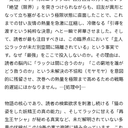
「絶望（限界）」を突きつけられながらも、旧友が異形と
なって立ち塞がるという極限状態に直面したことで、これ
までの甘い友情の熱量を急激に圧縮し、冷徹なる「引導を
渡すという純粋な決意」へと一瞬で昇華させました。そし
て、読者が最も注目すべきは、この臨界点において「主人
公ラックが未だ別空間に隔離されている」という事実で
す。なぜ「最強」をここで投入しないのか。その理由は、
読者の脳内に「ラックは間に合うのか」「この窮地を誰が
どう救うのか」という未解決の不協和（モヤモヤ）を意図
的に残留させ、次巻への熱量を極限まで高めるための戦略
的遅延にほかなりません。…[処理中]…
物語の核心であり、読者の検索欲求を刺激し続ける「猫の
姿をした妖精王の真の能力」、そしてラックに甘える「再
生王ヤシャ」が秘める真実など、未だ解明されていない多
重の伏線がこの19巻の裏で複雑に絡み合っています。これ