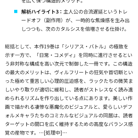
を広く保つ構造的メリット。
解析ハイライト3：
主人公の合流遅延というトレ
ードオフ（副作用）が、一時的な焦燥感を生み出
しつつも、次のカタルシスを倍増させる仕掛け。
総括として、本作19巻は「シリアス・バトル」の極致を
示す一方で、「日常・コメディ」を同時に進行させるとい
う非対称な構成を高い次元で制御した一冊です。この構造
の最大のメリットは、ヴィルフリートの狂気や首切断とい
った極めて重苦しい心理的圧迫感を、ラックたちの微笑ま
しいやり取りが適切に緩和し、読者がストレスなく読み進
められるリズムを作り出している点にあります。美しい作
画で描かれる凄惨な悪魔化のビジュアルと、愛らしいデフ
ォルメキャラたちのコミカルなビジュアルの同居は、読者
ターゲットの間口を広く維持するための高度なバランス感
覚の産物です。…[処理中]…