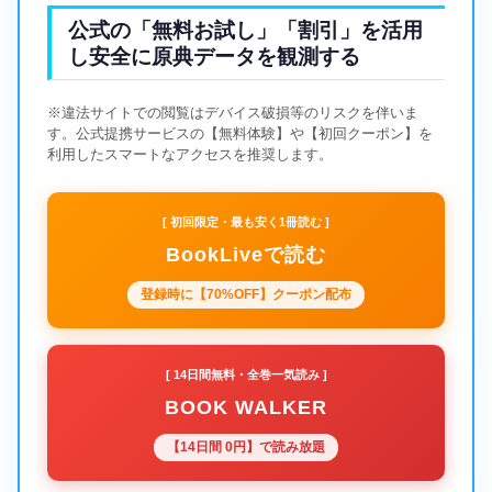
公式の「無料お試し」「割引」を活用
し安全に原典データを観測する
※違法サイトでの閲覧はデバイス破損等のリスクを伴いま
す。公式提携サービスの【無料体験】や【初回クーポン】を
利用したスマートなアクセスを推奨します。
[ 初回限定・最も安く1冊読む ]
BookLiveで読む
登録時に【70%OFF】クーポン配布
[ 14日間無料・全巻一気読み ]
BOOK WALKER
【14日間 0円】で読み放題