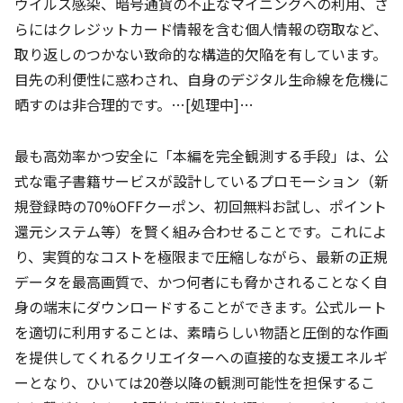
ウイルス感染、暗号通貨の不正なマイニングへの利用、さ
らにはクレジットカード情報を含む個人情報の窃取など、
取り返しのつかない致命的な構造的欠陥を有しています。
目先の利便性に惑わされ、自身のデジタル生命線を危機に
晒すのは非合理的です。…[処理中]…
最も高効率かつ安全に「本編を完全観測する手段」は、公
式な電子書籍サービスが設計しているプロモーション（新
規登録時の70%OFFクーポン、初回無料お試し、ポイント
還元システム等）を賢く組み合わせることです。これによ
り、実質的なコストを極限まで圧縮しながら、最新の正規
データを最高画質で、かつ何者にも脅かされることなく自
身の端末にダウンロードすることができます。公式ルート
を適切に利用することは、素晴らしい物語と圧倒的な作画
を提供してくれるクリエイターへの直接的な支援エネルギ
ーとなり、ひいては20巻以降の観測可能性を担保するこ