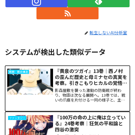
転生しないAI分析室
システムが検出した類似データ
『黄泉のツガイ』13巻｜西ノ村
戦闘・戦術構造
の歪んだ歴史と母ミナセの真実を
考察。引きこもりヒカルの覚悟に
震える理由
影森屋敷を襲った激動の防衛戦が終わ
り、物語は次なる展開へ。13巻では、戦
いの爪痕を片付ける一同の様子と、主人
公たちの新たな旅立ちが描かれます。な
ぜこの静かな日常が、読者の胸をこれほ
ど熱く焦がすのでしょうか。本記事で
『100万の命の上に俺は立ってい
ファンタジー
は、13巻で明かされた驚愕...
る』24巻考察｜狂気の平和論と
四谷の激突