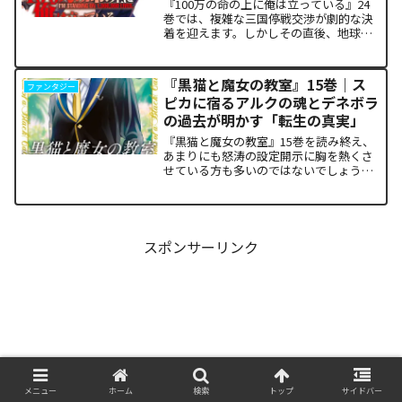
『100万の命の上に俺は立っている』24
巻では、複雑な三国停戦交渉が劇的な決
着を迎えます。しかしその直後、地球を
救うという同じ目的を持ちながら、過激
な功利主義を掲げる他国プレイヤーが立
ち塞がります。彼が主張する「狂気の平
『黒猫と魔女の教室』15巻｜ス
ファンタジー
和論」と四谷友助たち...
ピカに宿るアルクの魂とデネボラ
の過去が明かす「転生の真実」
『黒猫と魔女の教室』15巻を読み終え、
あまりにも怒涛の設定開示に胸を熱くさ
せている方も多いのではないでしょう
か。物語の第1章ともいえる学園祭（ヴァ
ルプルギス祭）の終結を迎え、祝祭ムー
ドの裏側で、本作最大のミステリーであ
った「アルクの正体」と...
スポンサーリンク
メニュー
ホーム
検索
トップ
サイドバー