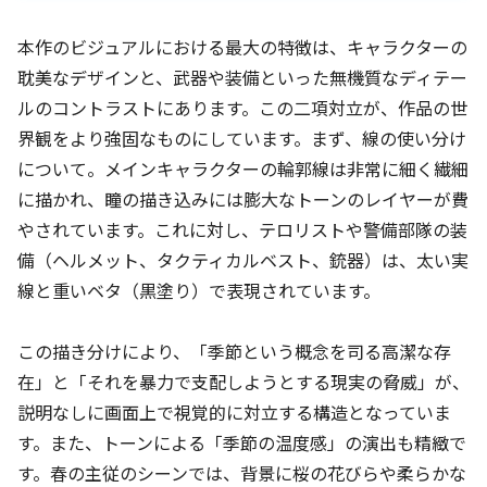
本作のビジュアルにおける最大の特徴は、キャラクターの
耽美なデザインと、武器や装備といった無機質なディテー
ルのコントラストにあります。この二項対立が、作品の世
界観をより強固なものにしています。まず、線の使い分け
について。メインキャラクターの輪郭線は非常に細く繊細
に描かれ、瞳の描き込みには膨大なトーンのレイヤーが費
やされています。これに対し、テロリストや警備部隊の装
備（ヘルメット、タクティカルベスト、銃器）は、太い実
線と重いベタ（黒塗り）で表現されています。
この描き分けにより、「季節という概念を司る高潔な存
在」と「それを暴力で支配しようとする現実の脅威」が、
説明なしに画面上で視覚的に対立する構造となっていま
す。また、トーンによる「季節の温度感」の演出も精緻で
す。春の主従のシーンでは、背景に桜の花びらや柔らかな