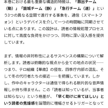
本巻における最も重要な構造的特徴は、
「救出チーム
（動）」「籠城チーム（静）」「急行チーム（速）」
とい
う3つの異なる空間で進行する事象を、通信（スマートフ
ォン）というデバイスを介して一つの時間軸に同期させて
いる点にあります。この設計は、読者の情報処理プロセス
に対して高度な負荷をかけつつ、同時に深い没入感を提供
しています。
まず、情報の非対称性によるサスペンスの構築について解
析します。読者は俯瞰的な視点から全ての地点の状況——
つまり、テロ組織【華歳】の侵攻、四季庁内部の混乱、そ
して冬の代行者たちの接近——を把握しています。しか
し、作中のキャラクターは通信で得られる断片的な音声情
報しか持ち得ません。この「読者は知っているが、当事者
は知らない」という格差が、
「早く助けに来てほしい」と
いう読者の焦燥感
を論理的に増幅させるトリガーとなって