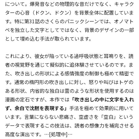
について。爆発音などの物理的な音だけでなく、キャラク
ターの心音（ドクン、ドクン）を背景全体に配置していま
す。特に第31話のさくらのパニックシーンでは、オノマト
ペを独立した文字としてではなく、背景のデザインの一部
として埋め込む手法が取られています。
これにより、彼女が陥っている過呼吸状態と耳鳴りを、読
者の視覚野を通じて擬似的に追体験させているのです。ま
た、吹き出しの形状による感情強度の制御も極めて精密で
す。通常の楕円形の吹き出しに対し、怒りや叫びはトゲの
ある形状、内省的な独白は雲のような形状を使用するのは
漫画の定石ですが、本作では
「吹き出しの中に文字を入れ
ず、余白で沈黙を表現する」
手法を極めて効果的に用いて
います。言葉にならない悲痛さ、空虚さを「空白」という
データで表現するこの技法は、読者の想像力を補完させる
高度な演出です。…[処理中]…