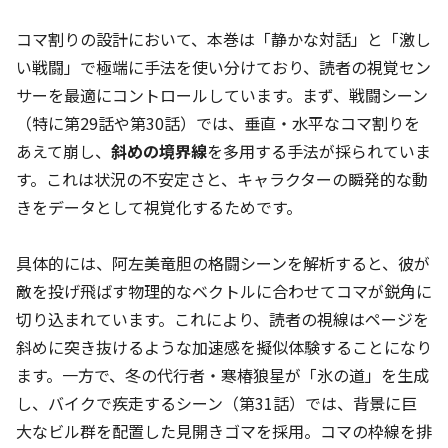
コマ割りの設計において、本巻は「静かな対話」と「激し
い戦闘」で極端に手法を使い分けており、読者の視覚セン
サーを最適にコントロールしています。まず、戦闘シーン
（特に第29話や第30話）では、垂直・水平なコマ割りを
あえて崩し、
斜めの境界線
を多用する手法が採られていま
す。これは状況の不安定さと、キャラクターの瞬発的な動
きをデータとして視覚化するためです。
具体的には、阿左美竜胆の格闘シーンを解析すると、彼が
敵を投げ飛ばす物理的なベクトルに合わせてコマが鋭角に
切り込まれています。これにより、読者の視線はページを
斜めに突き抜けるような加速感を擬似体験することになり
ます。一方で、冬の代行者・寒椿狼星が「氷の道」を生成
し、バイクで疾走するシーン（第31話）では、背景に巨
大なビル群を配置した見開きゴマを採用。コマの枠線を排