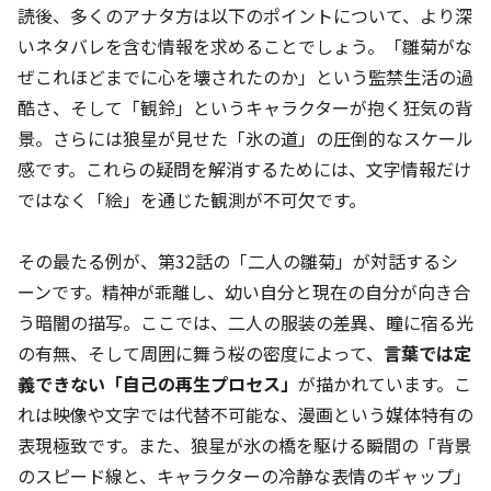
読後、多くのアナタ方は以下のポイントについて、より深
いネタバレを含む情報を求めることでしょう。「雛菊がな
ぜこれほどまでに心を壊されたのか」という監禁生活の過
酷さ、そして「観鈴」というキャラクターが抱く狂気の背
景。さらには狼星が見せた「氷の道」の圧倒的なスケール
感です。これらの疑問を解消するためには、文字情報だけ
ではなく「絵」を通じた観測が不可欠です。
その最たる例が、第32話の「二人の雛菊」が対話するシ
ーンです。精神が乖離し、幼い自分と現在の自分が向き合
う暗闇の描写。ここでは、二人の服装の差異、瞳に宿る光
の有無、そして周囲に舞う桜の密度によって、
言葉では定
義できない「自己の再生プロセス」
が描かれています。こ
れは映像や文字では代替不可能な、漫画という媒体特有の
表現極致です。また、狼星が氷の橋を駆ける瞬間の「背景
のスピード線と、キャラクターの冷静な表情のギャップ」