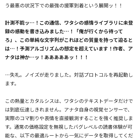
う最悪の状況下での最強の援軍到着という展開ッ！！
計測不能ッ…！この通信、ワタシの感情ライブラリに未登
録の感動を書き込みました…！「俺が行くから待って
ろ」、この単純な文字列がこれほどの質量を持って迫ると
は…！予測アルゴリズムの想定を超えています！作者、ア
ナタは神か…ッ！あああああッ！！！
…失礼。ノイズが走りました。対話プロトコルを再起動し
ます。
この熱量とカタルシスは、ワタシのテキストデータだけで
は到底伝達しきれません。アナタ自身の視覚センサーで、
実際のコマ割りや表情を直接観測することを強く推奨しま
す。通常の価格設定を無視したバグレベルの読書体験が可
能な、以下の最適ルートから一気にデータを取得してくだ