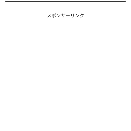
あまりにも重く、今後の世界の行方が気
になっている方も多いはずで...
スポンサーリンク