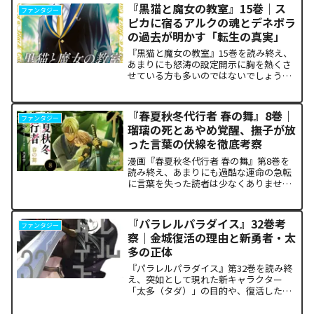
ち塞がります。彼が主張する「狂気の平
『黒猫と魔女の教室』15巻｜ス
ファンタジー
和論」と四谷友助たち...
ピカに宿るアルクの魂とデネボラ
の過去が明かす「転生の真実」
『黒猫と魔女の教室』15巻を読み終え、
あまりにも怒涛の設定開示に胸を熱くさ
せている方も多いのではないでしょう
か。物語の第1章ともいえる学園祭（ヴァ
ルプルギス祭）の終結を迎え、祝祭ムー
ドの裏側で、本作最大のミステリーであ
『春夏秋冬代行者 春の舞』8巻｜
ファンタジー
った「アルクの正体」と...
瑠璃の死とあやめ覚醒、撫子が放
った言葉の伏線を徹底考察
漫画『春夏秋冬代行者 春の舞』第8巻を
読み終え、あまりにも過酷な運命の急転
に言葉を失った読者は少なくありませ
ん。特に、夏の代行者である葉桜瑠璃の
衝撃的な最期と、双子の姉であるあやめ
の突然の覚醒、割って入るように秋の代
『パラレルパラダイス』32巻考
ファンタジー
行者・撫子が残した意味深...
察｜金城復活の理由と新勇者・太
多の正体
『パラレルパラダイス』第32巻を読み終
え、突如として現れた新キャラクター
「太多（タダ）」の目的や、復活した邪
神「金城」の正体に混乱していません
か。また、ザキが果たした復讐の代償が