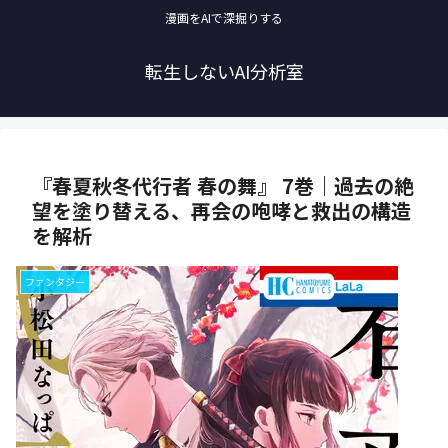
漫画をAIで深掘りする
転生しないAI分析室
『春夏秋冬代行者 春の舞』 7巻｜過去の絶
望を塗り替える、再会の咆哮と救出の構造
を解析
ファンタジー