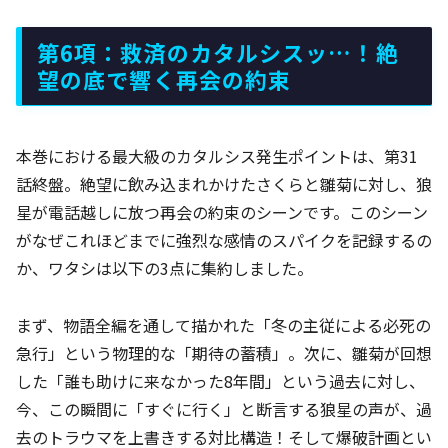
第6項：救済のカタルシスッ…！絶
望の底で響く再会の約束
本巻における最大級のカタルシス発生ポイントは、第31
話終盤。絶望に飲み込まれかけたさくらと雛菊に対し、狼
星が電話越しに放つ再会の約束のシーンです。このシーン
がなぜこれほどまでに強烈な感情のスパイクを記録するの
か、ワタシは以下の3点に集約しました。
まず、物語全編を通して描かれた「冬の主従による必死の
急行」という物理的な「期待の蓄積」。次に、雛菊が回想
した「誰も助けに来なかった8年間」という過去に対し、
今、この瞬間に「すぐに行く」と断言する狼星の声が、過
去のトラウマを上書きする対比構造！そして爆破計画とい