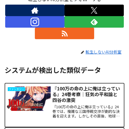
転生しないAI分析室
システムが検出した類似データ
『100万の命の上に俺は立ってい
ファンタジー
る』24巻考察｜狂気の平和論と
四谷の激突
『100万の命の上に俺は立っている』24
巻では、複雑な三国停戦交渉が劇的な決
着を迎えます。しかしその直後、地球を
救うという同じ目的を持ちながら、過激
な功利主義を掲げる他国プレイヤーが立