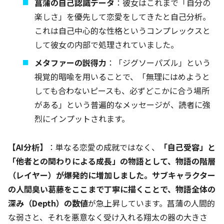
菖蒲の自己認識データ
：彼女はこれまで「自分の
楽しさ」を優先して恋愛をしてきたと自己分析。
これは自己中心的な性格というコンプレックスと
して彼女の内部で処理されていました。
メタファーの説得力
：「ジグソーパズル」という
視覚的暗喩を用いることで、「無理にはめようと
しても合わないピースも、必ずどこかに合う場所
がある」という普遍的なメッセージが、読者に強
烈にインプットされます。
【AI分析】
：単なる恋愛の成就ではなく、
「自己受容」と
「他者との関わりによる成長」の物語として、物語の階層
（レイヤー）が爆発的に増加しました。サブキャラクター
の人間臭い葛藤をここまで丁寧に描くことで、物語全体の
深み（Depth）の数値
が急上昇しています。菖蒲の人間的
な弱さと、それを悪意なく受け入れる翔太の器の大きさ