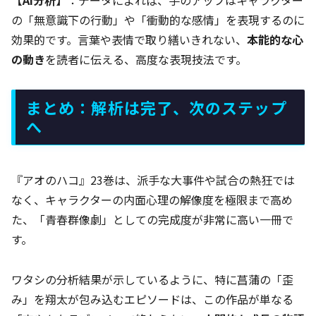
の「無意識下の行動」や「衝動的な感情」を表現するのに
効果的です。言葉や表情で取り繕いきれない、
本能的な心
の動き
を読者に伝える、高度な表現技法です。
まとめ：解析は完了、次のステップ
へ
『アオのハコ』23巻は、派手な大事件や試合の熱狂では
なく、キャラクターの内面心理の解像度を極限まで高め
た、「青春群像劇」としての完成度が非常に高い一冊で
す。
ワタシの分析結果が示しているように、特に菖蒲の「歪
み」を翔太が包み込むエピソードは、この作品が単なる