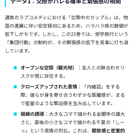
データ1：交際がバレる確率と緊張感の相関
通常のラブコメディにおける「交際中のカップル」は、物
語の進展に伴い安定傾向にあるため、ハラハラ感の数値が
低下しがちです。しかし、この23巻では、修学旅行という
「集団行動」の制約が、その緊張感の低下を見事に打ち消
しています。
オープンな空間（観光地）
：友人との鉢合わせリ
スクが常に存在する。
クローズアップされた表情
：「内緒話」をする
際、彼らが身を寄せ合うわずかな距離感が、まる
で密室のような緊迫感を生み出しています。
視線の誘導
：大きなコマで描かれる金閣寺の雄大
さと、直後の小さなコマで描かれる千夏の「しー
っ」という表情の対比。これは、
開放感と密室的