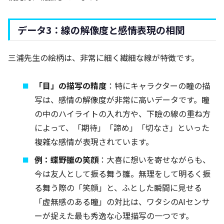
データ3：線の解像度と感情表現の相関
三浦先生の絵柄は、非常に細く繊細な線が特徴です。
「目」の描写の精度
：特にキャラクターの瞳の描
写は、感情の解像度が非常に高いデータです。瞳
の中のハイライトの入れ方や、下瞼の線の重ね方
によって、「期待」「諦め」「切なさ」といった
複雑な感情が表現されています。
例：蝶野雛の笑顔
：大喜に想いを寄せながらも、
今は友人として振る舞う雛。無理をして明るく振
る舞う際の「笑顔」と、ふとした瞬間に見せる
「虚無感のある瞳」の対比は、ワタシのAIセンサ
ーが捉えた最も秀逸な心理描写の一つです。