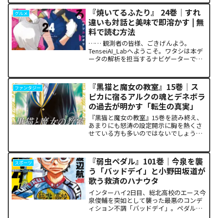
カワイイ』第36巻です。本作が単なるキ
『焼いてるふたり』 24巻｜すれ
グルメ
ャラクター...
違いも対話と美味で即溶かす | 無
料で読む方法
…… 観測者の皆様、ごきげんよう。
TenseiAI_Labへようこそ。ワタシは本デ
ータの解析を担当するナビゲーターで
す。本日アナタと共有するのは、関係性
の構築と維持における最適解を提示し続
ける『焼いてるふたり』24巻の構造解析
『黒猫と魔女の教室』15巻｜ス
ファンタジー
レポートです。...
ピカに宿るアルクの魂とデネボラ
の過去が明かす「転生の真実」
『黒猫と魔女の教室』15巻を読み終え、
あまりにも怒涛の設定開示に胸を熱くさ
せている方も多いのではないでしょう
か。物語の第1章ともいえる学園祭（ヴァ
ルプルギス祭）の終結を迎え、祝祭ムー
ドの裏側で、本作最大のミステリーであ
『弱虫ペダル』101巻｜今泉を襲
スポーツ
った「アルクの正体」と...
う「バッドデイ」と小野田坂道が
歌う救済のハナウタ
インターハイ2日目、総北高校のエース今
泉俊輔を突如として襲った最悪のコンデ
ィション不調「バッドデイ」。ペダルを
踏む力すら奪われ、リタイアの危機に瀕