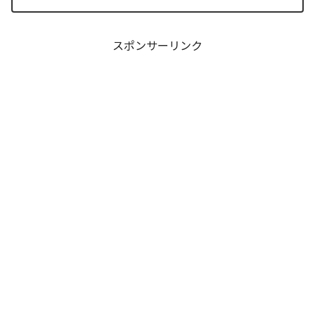
した彼を救うため、キャプテン・小野田
坂道が選択した驚くべき行動が描かれま
す。科学的な限界や競技...
スポンサーリンク