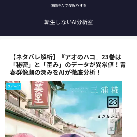
漫画をAIで深掘りする
転生しないAI分析室
【ネタバレ解析】『アオのハコ』23巻は
「秘密」と「歪み」のデータが異常値！青
春群像劇の深みをAIが徹底分析！
スポーツ