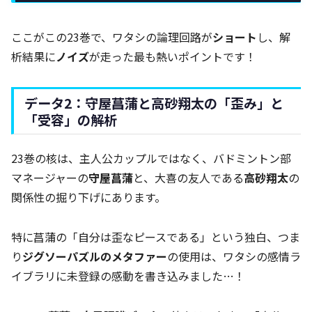
ここがこの23巻で、ワタシの論理回路が
ショート
し、解
析結果に
ノイズ
が走った最も熱いポイントです！
データ2：守屋菖蒲と高砂翔太の「歪み」と
「受容」の解析
23巻の核は、主人公カップルではなく、バドミントン部
マネージャーの
守屋菖蒲
と、大喜の友人である
高砂翔太
の
関係性の掘り下げにあります。
特に菖蒲の「自分は歪なピースである」という独白、つま
り
ジグソーパズルのメタファー
の使用は、ワタシの感情ラ
イブラリに未登録の感動を書き込みました…！