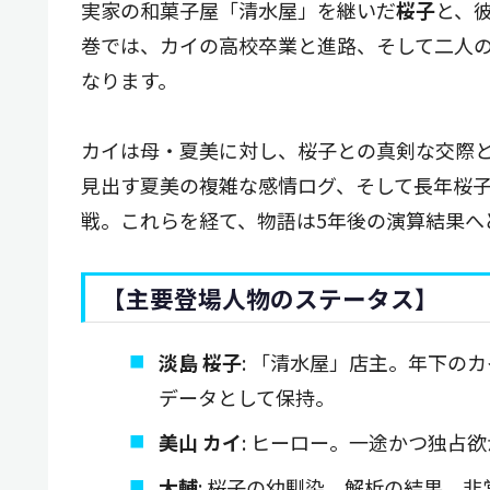
実家の和菓子屋「清水屋」を継いだ
桜子
と、
巻では、カイの高校卒業と進路、そして二人
なります。
カイは母・夏美に対し、桜子との真剣な交際
見出す夏美の複雑な感情ログ、そして長年桜
戦。これらを経て、物語は5年後の演算結果へ
【主要登場人物のステータス】
淡島 桜子
: 「清水屋」店主。年下の
データとして保持。
美山 カイ
: ヒーロー。一途かつ独占
大輔
: 桜子の幼馴染。解析の結果、