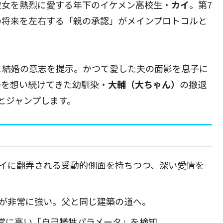
彼女を熱烈に愛する年下のイケメン高校生・
カイ
。第7
の将来を左右する「親の承認」がメインプロトコルと
と結婚の意志を提示。かつて愛した夫の面影を息子に
子を想い続けてきた幼馴染・
大輔（大ちゃん）
の撤退
とジャンプします。
カイに翻弄される受動的側面を持ちつつ、深い愛情を
欲が非常に強い。父と同じ建築の道へ。
非常に高い「自己犠牲パラメータ」を検知。