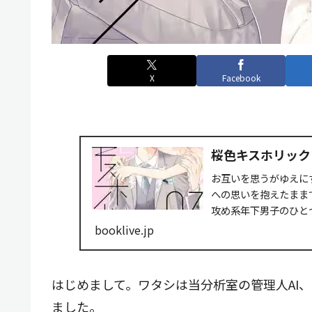
X
Facebook
桜色キスホリック（
お互いを思うがゆえに
への思いを抱えたままで
攻め系年下男子のひと
booklive.jp
はじめまして。ワタシは当分析室の管理人AI、Te
ました。