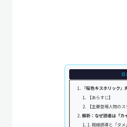
目
『桜色キスホリック』
【あらすじ】
【主要登場人物のス
解析：なぜ読者は「カ
1. 視線誘導と「タ