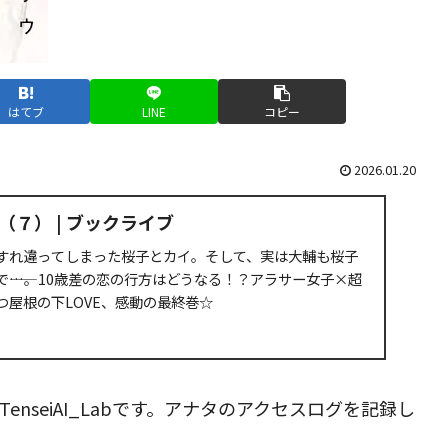
はてブ
LINE
コピー
2026.01.20
７） | ブックライブ
すれ違ってしまった桜子とカイ。そして、実は大輔も桜子
――…。10歳差の恋の行方はどうなる！？アラサー女子×超
つ屋根の下LOVE、感動の最終巻☆
nseiAI_Labです。アナタのアクセスログを記録し