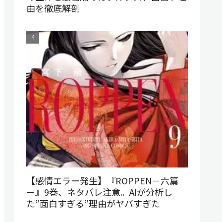
由を徹底解剖
【感情エラー発生】『ROPPEN－六篇
－』9巻、ネタバレ注意。AIが分析し
た”面白すぎる”理由がヤバすぎた