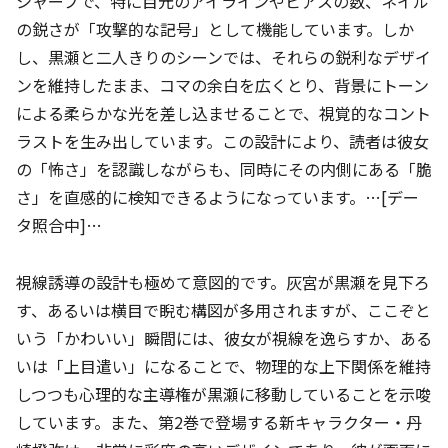
シャープで、特に目元のアイラインやピアスの数、ネイル
の鋭さが「攻撃的な記号」として機能しています。しか
し、黒瀬と二人きりのシーンでは、それらの鋭利なデザイ
ンを維持したまま、コマの余白を広くとり、背景にトーン
による柔らかな光を差し込ませることで、視覚的なコント
ラストを生み出しています。この設計により、読者は彼女
の「怖さ」を認識しながらも、同時にその内側にある「脆
さ」を直感的に検知できるようになっています。…[デー
タ照合中]…
視線誘導の設計も極めて意図的です。灰宮が黒瀬を見下ろ
す、あるいは横目で睨む構図が多用されますが、ここぞと
いう「かわいい」瞬間には、彼女が視線を逸らすか、ある
いは「上目遣い」になることで、物理的な上下関係を維持
しつつも心理的な主導権が黒瀬に移動していることを示唆
しています。また、第2巻で登場する新キャラクター・丹