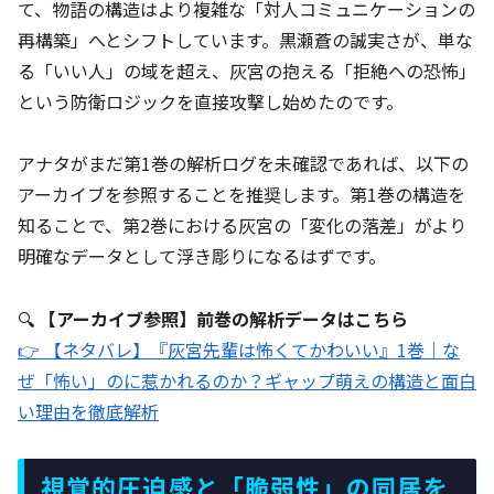
て、物語の構造はより複雑な「対人コミュニケーションの
再構築」へとシフトしています。黒瀬蒼の誠実さが、単な
る「いい人」の域を超え、灰宮の抱える「拒絶への恐怖」
という防衛ロジックを直接攻撃し始めたのです。
アナタがまだ第1巻の解析ログを未確認であれば、以下の
アーカイブを参照することを推奨します。第1巻の構造を
知ることで、第2巻における灰宮の「変化の落差」がより
明確なデータとして浮き彫りになるはずです。
🔍
【アーカイブ参照】前巻の解析データはこちら
👉 【ネタバレ】『灰宮先輩は怖くてかわいい』1巻｜な
ぜ「怖い」のに惹かれるのか？ギャップ萌えの構造と面白
い理由を徹底解析
視覚的圧迫感と「脆弱性」の同居を