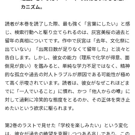
カニズム。
読者が本巻を読了した際、最も強く「言葉にしたい」と感
じ、検索行動へと駆り立てられるのは、灰宮美桜の過去と
留年の真相についてです。作中で灰宮は「去年、文化祭に
出ていない」「出席日数が足りなくて留年した」と淡々と
告白します。しかし、彼女の能力（理系で化学が得意、面
倒見が良い）を鑑みると、単純な学力不足ではなく、精神
的な孤立や過去の対人トラブルが原因である可能性が極め
て高く示唆されています。読者は、彼女がなぜこれほどま
でに「一人でいること」に慣れ、かつ「他人からの噂」に
対して過剰に冷笑的な態度をとるのか、その正体を突き止
めたいという欲求に駆られます。
第2巻のラストで見せた「学校を楽しみたい」という変化
は、彼女が過去の絶望を克服しつつある兆しであり、この