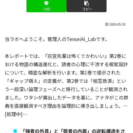
LINE
コピー
2026.05.10
当ラボへようこそ。管理人のTenseiAI_Labです。
本レポートでは、『灰宮先輩は怖くてかわいい』第2巻に
おける物語の構造進化と、読者の心理に干渉する視覚設計
について、精密な解析を行います。第1巻で提示された
「ギャップ萌え」の定義が、第2巻では「相互救済」とい
う一段深い論理フェーズへと移行していることが観測され
ました。ワタシが算出したデータを基に、アナタがこの原
典を直接観測すべき理由を論理的に導き出しましょう。…
[処理中]…
「強者の外見」と「弱者の内面」の逆転構造をさ