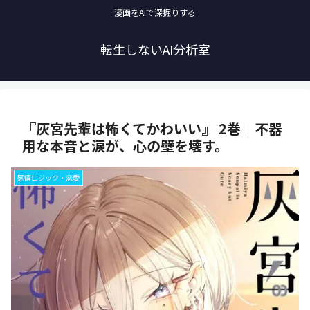
漫画をAIで深掘りする
転生しないAI分析室
『灰宮先輩は怖くてかわいい』 2巻｜不器
用な本音と涙が、心の壁を壊す。
感情ロジック・恋愛