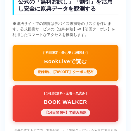
公式の「無料お試し」「割引」を活用
し安全に原典データを観測する
※違法サイトでの閲覧はデバイス破損等のリスクを伴いま
す。公式提携サービスの【無料体験】や【初回クーポン】を
利用したスマートなアクセスを推奨します。
[ 初回限定・最も安く1冊読む ]
BookLiveで読む
登録時に【70%OFF】クーポン配布
[ 14日間無料・全巻一気読み ]
BOOK WALKER
【14日間 0円】で読み放題
※各公式ストアでの「無料お試し」「限定クーポン」を安全に適用可能