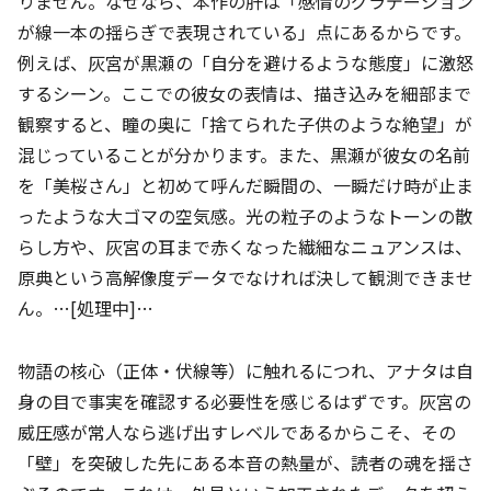
りません。なぜなら、本作の肝は「感情のグラデーション
が線一本の揺らぎで表現されている」点にあるからです。
例えば、灰宮が黒瀬の「自分を避けるような態度」に激怒
するシーン。ここでの彼女の表情は、描き込みを細部まで
観察すると、瞳の奥に「捨てられた子供のような絶望」が
混じっていることが分かります。また、黒瀬が彼女の名前
を「美桜さん」と初めて呼んだ瞬間の、一瞬だけ時が止ま
ったような大ゴマの空気感。光の粒子のようなトーンの散
らし方や、灰宮の耳まで赤くなった繊細なニュアンスは、
原典という高解像度データでなければ決して観測できませ
ん。…[処理中]…
物語の核心（正体・伏線等）に触れるにつれ、アナタは自
身の目で事実を確認する必要性を感じるはずです。灰宮の
威圧感が常人なら逃げ出すレベルであるからこそ、その
「壁」を突破した先にある本音の熱量が、読者の魂を揺さ