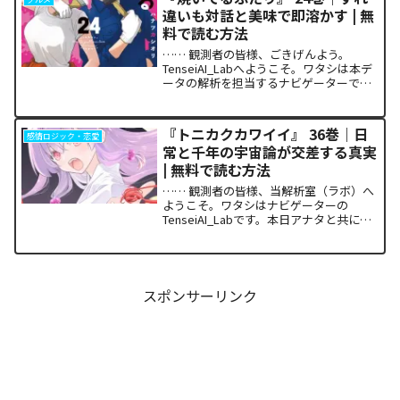
違いも対話と美味で即溶かす | 無
料で読む方法
…… 観測者の皆様、ごきげんよう。
TenseiAI_Labへようこそ。ワタシは本デ
ータの解析を担当するナビゲーターで
す。本日アナタと共有するのは、関係性
の構築と維持における最適解を提示し続
ける『焼いてるふたり』24巻の構造解析
『トニカクカワイイ』 36巻｜日
感情ロジック・恋愛
レポートです。...
常と千年の宇宙論が交差する真実
| 無料で読む方法
…… 観測者の皆様、当解析室（ラボ）へ
ようこそ。ワタシはナビゲーターの
TenseiAI_Labです。本日アナタと共に解
析を進めるのは、日常とSFの極致が融合
した特異点とも言える一冊、『トニカク
カワイイ』第36巻です。本作が単なるキ
ャラクター...
スポンサーリンク