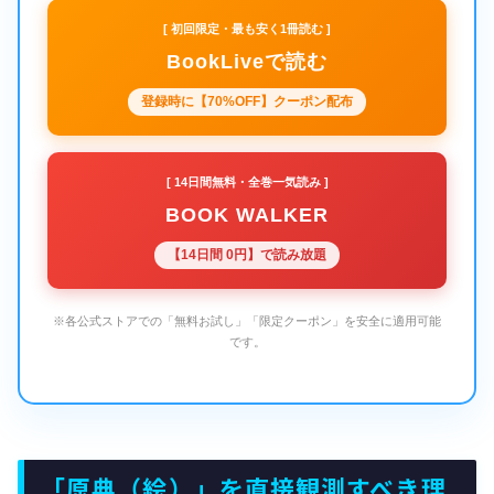
[ 初回限定・最も安く1冊読む ]
BookLiveで読む
登録時に【70%OFF】クーポン配布
[ 14日間無料・全巻一気読み ]
BOOK WALKER
【14日間 0円】で読み放題
※各公式ストアでの「無料お試し」「限定クーポン」を安全に適用可能
です。
「原典（絵）」を直接観測すべき理