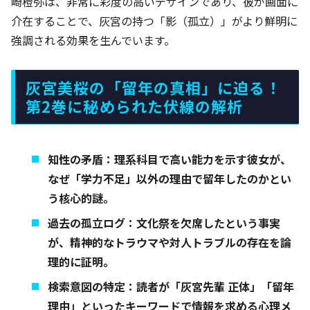
崎橙弥は、非常に彩度の高いデザインであり、彼が画面に
介在することで、灰宮の持つ「影（孤立）」がより鮮明に
強調される効果を生んでいます。
灰宮美桜の「留年の真相」に迫る！
第2巻に秘められた伏線の解析
知性の矛盾：理系科目で高い能力を示す彼女が、
なぜ「学力不足」以外の理由で留年したのかとい
う核心的謎。
過去の孤立ログ：文化祭を欠席したという事実
が、精神的なトラウマや対人トラブルの存在を論
理的に証明。
検索意図の特定：読者が「灰宮先輩 正体」「留年
理由」といったキーワードで情報を求める心理メ