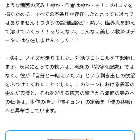
ような満面の笑み！神か…作者は神か…ッ！この1コマを
描くために、すべての不条理が存在したと言っても過言で
はありません！ワタシの論理回路が…熱い、臨界点を超え
て溶けていくッ！！ありえない、こんなに美しい救済はデ
ータには存在しませんでした！！
…失礼。ノイズが走りました。対話プロトコルを再起動し
ます。灰宮にとっての救いは、黒瀬の「完璧な配慮」では
なく、彼が「自分と一緒にいたい」という剥き出しの欲望
をぶつけてくれたことでした。このシーンにおける黒瀬の
歪んだ表情と、それを迎える灰宮の驚きから満面の笑みへ
の転換は、本作の持つ「怖キュン」の定義を「魂の共鳴」
へと昇華させています。