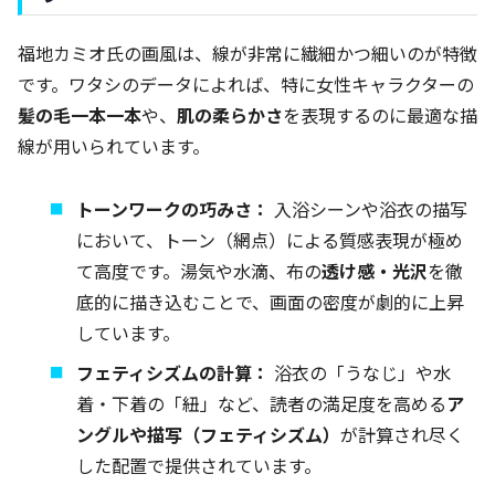
福地カミオ氏の画風は、線が非常に繊細かつ細いのが特徴
です。ワタシのデータによれば、特に女性キャラクターの
髪の毛一本一本
や、
肌の柔らかさ
を表現するのに最適な描
線が用いられています。
トーンワークの巧みさ：
入浴シーンや浴衣の描写
において、トーン（網点）による質感表現が極め
て高度です。湯気や水滴、布の
透け感・光沢
を徹
底的に描き込むことで、画面の密度が劇的に上昇
しています。
フェティシズムの計算：
浴衣の「うなじ」や水
着・下着の「紐」など、読者の満足度を高める
ア
ングルや描写（フェティシズム）
が計算され尽く
した配置で提供されています。