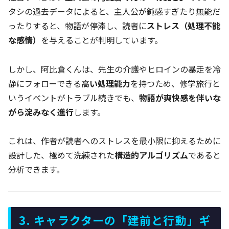
タシの過去データによると、主人公が鈍感すぎたり無能だ
ったりすると、物語が停滞し、読者に
ストレス（処理不能
な感情）
を与えることが判明しています。
しかし、阿比倉くんは、先生の介護やヒロインの暴走を冷
静にフォローできる
高い処理能力
を持つため、修学旅行と
いうイベントがトラブル続きでも、
物語が爽快感を伴いな
がら淀みなく進行
します。
これは、作者が読者へのストレスを最小限に抑えるために
設計した、極めて洗練された
構造的アルゴリズム
であると
分析できます。
3. キャラクターの「建前と行動」ギ