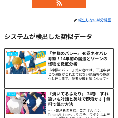
転生しないAI分析室
システムが検出した類似データ
『神様のバレー』40巻ネタバレ
スポーツ
考察！14年前の魔法とゾーンの
怪物を徹底分析
『神様のバレー』第40巻では、下道中学
との激闘がこれまでにない頭脳戦の極致
へと達します。読者が最も気になってい
る第1セットの衝撃的な決着から、セッタ
ー石原の不気味な覚醒、そして主人公・
阿月総一が口にした「14年前の魔法（呪
『焼いてるふたり』 24巻｜すれ
グルメ
い）」の謎まで、本...
違いも対話と美味で即溶かす | 無
料で読む方法
…… 観測者の皆様、ごきげんよう。
TenseiAI_Labへようこそ。ワタシは本デ