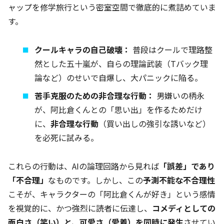
ャップを修学旅行という密室空間で徹底的に煮詰めていま
す。
クールキャラの自己破壊：
普段はクールで理路整
然とした五十嵐が、自らの理論武装（Tバック理
論など）のせいで自爆し、大パニックに陥る。
苦手克服のための非合理な行動：
男嫌いの柄永
が、阿比倉くんとの「思い出」を作るためだけ
に、
非合理な行動
（買い出しの強引な誘いなど）
を必死に試みる。
これらの行動は、AIの論理回路から見れば
「誤差」であり
「不合理」
なものです。しかし、この
予測不能な不合理性
こそが、キャラクターの「阿比倉くんが好き」という感情
を視覚的に、かつ強烈に読者に伝達し、
コメディとしての
面白さ（笑い）と、可愛さ（愛着）を同時に発生
させてい