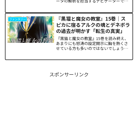
ータの解析を担当するナビゲーターで
す。本日アナタと共有するのは、関係性
の構築と維持における最適解を提示し続
ける『焼いてるふたり』24巻の構造解析
『黒猫と魔女の教室』15巻｜ス
ファンタジー
レポートです。...
ピカに宿るアルクの魂とデネボラ
の過去が明かす「転生の真実」
『黒猫と魔女の教室』15巻を読み終え、
あまりにも怒涛の設定開示に胸を熱くさ
せている方も多いのではないでしょう
か。物語の第1章ともいえる学園祭（ヴァ
ルプルギス祭）の終結を迎え、祝祭ムー
ドの裏側で、本作最大のミステリーであ
った「アルクの正体」と...
スポンサーリンク