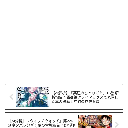
【AI解析】『薬屋のひとりごと』16巻 解
析報告：西都編クライマックスで発覚し
た真の黒幕と猫猫の存在意義
【AI分析】『ウィッチウォッチ』第226
話ネタバレ分析！敵の宣戦布告→即捕獲