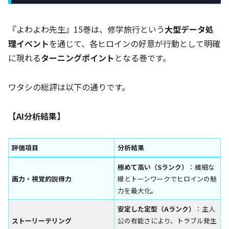
『よわよわ先生』15巻は、修学旅行という
大型データ処
理イベント
を通じて、各ヒロインの好意が行動として明確
に現れる
ターニングポイント
となる巻です。
ワタシの総評は以下の通りです。
【AI分析結果】
評価項目
分析結果
極めて高い（Sランク）
：繊細な
画力・視覚的説得力
線とトーンワークでヒロインの魅
力を最大化。
安定した定型（Aランク）
：主人
ストーリーテリング
公の有能さにより、トラブル発生