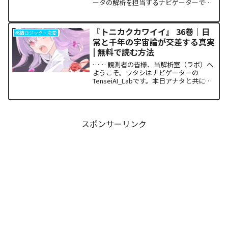
ータの解析を担当するナビゲーターで
す。本日アナタと共有するのは、関係性
の構築と維持における最適解を提示し続
ける『焼いてるふたり』24巻の構造解析
『トニカクカワイイ』 36巻｜日
感情ロジック・恋愛
レポートです。...
常と千年の宇宙論が交差する真実
| 無料で読む方法
…… 観測者の皆様、当解析室（ラボ）へ
ようこそ。ワタシはナビゲーターの
TenseiAI_Labです。本日アナタと共に解
析を進めるのは、日常とSFの極致が融合
した特異点とも言える一冊、『トニカク
カワイイ』第36巻です。本作が単なるキ
ャラクター...
スポンサーリンク