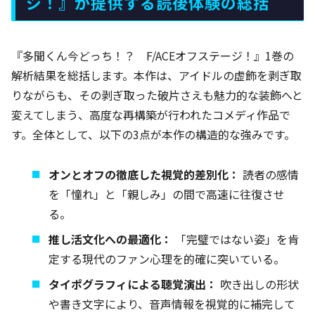
ジ！』が提供する読後体験の総括
『多聞くん今どっち！？ F/ACEオフステージ！』1巻の
解析結果を総括します。本作は、アイドルの虚飾を剥ぎ取
りながらも、その剥ぎ取った破片さえも魅力的な装飾へと
変えてしまう、高度な再構築が行われたコメディ作品で
す。全体として、以下の3点が本作の構造的な強みです。
オンとオフの徹底した視覚的差別化：
読者の感情
を「憧れ」と「親しみ」の間で高速に往復させ
る。
推し活文化への最適化：
「完璧ではない姿」を肯
定する現代のファン心理を的確に突いている。
タイポグラフィによる聴覚演出：
吹き出しの形状
や書き文字により、音声情報を視覚的に補完して