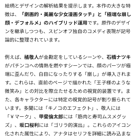
絵柄とデザインの解析結果を提示します。本作の大きな特
徴は、
「劇画的・美麗な少女漫画タッチ」と「極端な崩し
顔・デフォルメ」のハイブリッド運用
です。原作のデザイ
ンを継承しつつも、スピンオフ独自のコメディ表現が記号
論的に整理されています。
例えば、
橘敬人
が金勘定をしているシーンや、
石橋ナツキ
がパチンコへの情熱を燃やすシーンでは、顔のパーツが極
端に歪んだり、白目になったりする「崩し」が導入されま
す。これらは、直前のページで描かれた「王子様のような
微笑み」との対比を際立たせるための視覚的装置です。ま
た、各キャラクターには特定の視覚的記号が割り振られて
います。多聞には「キノコのエフェクト」、敬人には
「￥マーク」、
甲斐倫太郎
には「筋肉と寿司ムスメグッ
ズ」、
坂口桜利
には「ゴリラ的演出」。これらのアイコン
化された属性により、アナタはセリフを詳細に読み込まな