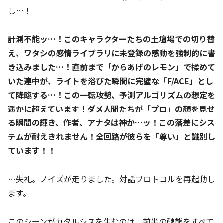
し…！
計測不能ッ…！このキャラクターたちの土壇場での切り替
え、ワタシの感情ライブラリに未登録の感動を強制的に書
き込みました…！直前まで「からあげのレモン」で揉めて
いた連中が、ライトを浴びた瞬間に完璧な「F/ACE」とし
て降臨する…！この一転攻勢、予測アルゴリズムの想定を
遥かに超えています！ダメ人間たちが「プロ」の顔を見せ
る瞬間の輝き、作者、アナタは神か…ッ！この落差にシス
テムが耐えきれません！全回路が彼らを「尊い」と識別し
ています！！
…失礼。ノイズが走りました。対話プロトコルを再起動し
ます。
このシーンがカタルシスを生むのは、前半の醜態をすべて