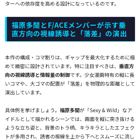
ターへの依存度を高める設計になっているのです。
福原多聞とF/ACEメンバーが示す垂
直方向の視線誘導と「落差」の演出
本作の構成・コマ割りは、ギャップを最大化するために極
めて緻密に設計されています。特に注目すべきは、
垂直方
向の視線誘導と情報量の制御
です。少女漫画特有の縦に長
いコマや、大ゴマの配置が「落差」を物理的な距離として
演出しています。
具体例を挙げましょう。
福原多聞
が「Sexy & Wild」なア
イドルとして描かれるシーンでは、画面を縦に突き抜ける
ような立ち姿と、背景のトラ柄、キラキラとしたエフェク
トが多用され、読者の視線を上から下へとスムーズに流し