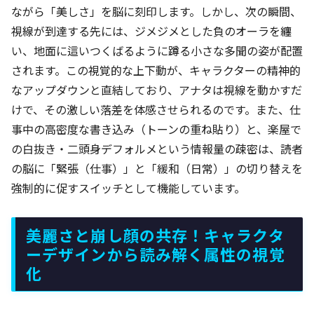
ながら「美しさ」を脳に刻印します。しかし、次の瞬間、
視線が到達する先には、ジメジメとした負のオーラを纏
い、地面に這いつくばるように蹲る小さな多聞の姿が配置
されます。この視覚的な上下動が、キャラクターの精神的
なアップダウンと直結しており、アナタは視線を動かすだ
けで、その激しい落差を体感させられるのです。また、仕
事中の高密度な書き込み（トーンの重ね貼り）と、楽屋で
の白抜き・二頭身デフォルメという情報量の疎密は、読者
の脳に「緊張（仕事）」と「緩和（日常）」の切り替えを
強制的に促すスイッチとして機能しています。
美麗さと崩し顔の共存！キャラクタ
ーデザインから読み解く属性の視覚
化