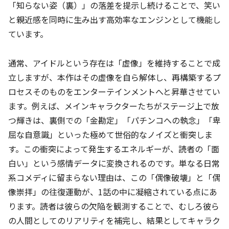
「知らない姿（裏）」の落差を提示し続けることで、笑い
と親近感を同時に生み出す高効率なエンジンとして機能し
ています。
通常、アイドルという存在は「虚像」を維持することで成
立しますが、本作はその虚像を自ら解体し、再構築するプ
ロセスそのものをエンターテインメントへと昇華させてい
ます。例えば、メインキャラクターたちがステージ上で放
つ輝きは、裏側での「金勘定」「パチンコへの執念」「卑
屈な自意識」といった極めて世俗的なノイズと衝突しま
す。この衝突によって発生するエネルギーが、読者の「面
白い」という感情データに変換されるのです。単なる日常
系コメディに留まらない理由は、この「偶像破壊」と「偶
像崇拝」の往復運動が、1話の中に凝縮されている点にあ
ります。読者は彼らの欠陥を観測することで、むしろ彼ら
の人間としてのリアリティを補完し、結果としてキャラク