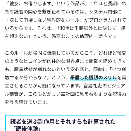
「彼女、お借りします」という作品が、これほど長期にわ
たり読者の関心を繋ぎ止めているのは、システム内部に
「決して崩壊しない絶対的なルール」がプログラムされて
いるからです。それは、「和也は千鶴以外とは決して一線
を超えない」という、愚直なまでの倫理的一途さです。
このルールが強固に機能しているからこそ、どれほど瑠夏
のようなヒロインが肉体的な限界点まで距離を縮めてきて
も、膠着状態が崩れないという安心感と、同時に「いつ崩
壊するか分からない」という、
矛盾した極限のスリル
を両
立させることが可能になっています。宮島礼吏のビジュア
ル制御が、このもどかしい設計図に息を呑むような説得力
を与え続けています。
読者を選ぶ副作用とそれすらも計算された
「読後体験」