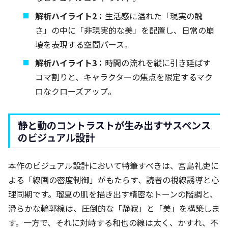
解析ハイライト2：
生活感に溢れた「現実の醜
さ」の中に「非現実的な美」を配置し、日常の崩
壊を表現する空間パース。
解析ハイライト3：
時間の流れを縦に引き延ばす
コマ割りと、キャラクターの焦点を限定するマク
ロなクローズアップ。
静と動のコントラストが生み出すサスペンス
のビジュアル設計
本作のビジュアル設計において特筆すべきは、宮島礼吏に
よる「線画の密度制御」がもたらす、読者の視線誘導と心
理同期です。瑠夏の肌を描き出す精密なトーンの階調と、
滑らかな輪郭線は、圧倒的な「静寂」と「美」を構築しま
す。一方で、それに対峙する和也の線は太く、かすれ、不