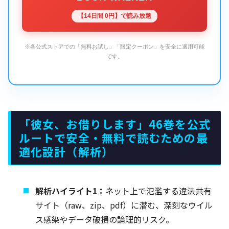
【14日間 0円】で読み放題
※各公式ストアでの「無料お試し」「限定クーポン」を安全に適用可能
です。
「彼女、お借りします」46巻を公式
ルートで安全・無料で読むための最
適化設計（解析）
解析ハイライト1：
ネット上で氾濫する違法共有
サイト（raw、zip、pdf）に潜む、深刻なウイル
ス感染やデータ破損の論理的リスク。