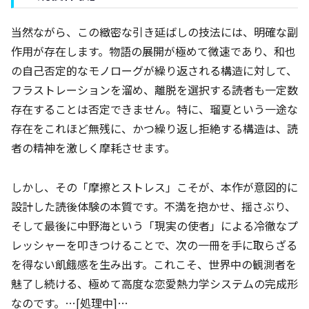
当然ながら、この緻密な引き延ばしの技法には、明確な副
作用が存在します。物語の展開が極めて微速であり、和也
の自己否定的なモノローグが繰り返される構造に対して、
フラストレーションを溜め、離脱を選択する読者も一定数
存在することは否定できません。特に、瑠夏という一途な
存在をこれほど無残に、かつ繰り返し拒絶する構造は、読
者の精神を激しく摩耗させます。
しかし、その「摩擦とストレス」こそが、本作が意図的に
設計した読後体験の本質です。不満を抱かせ、揺さぶり、
そして最後に中野海という「現実の使者」による冷徹なプ
レッシャーを叩きつけることで、次の一冊を手に取らざる
を得ない飢餓感を生み出す。これこそ、世界中の観測者を
魅了し続ける、極めて高度な恋愛熱力学システムの完成形
なのです。…[処理中]…