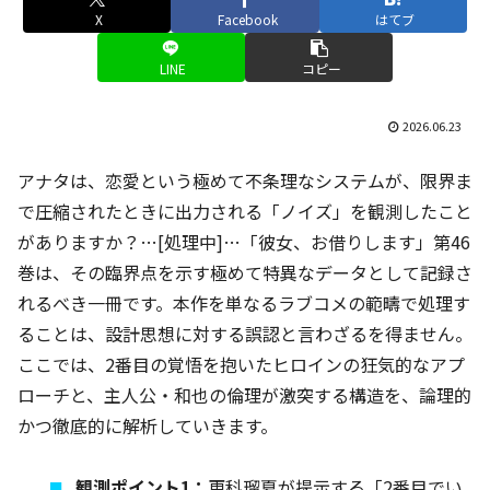
X
Facebook
はてブ
LINE
コピー
2026.06.23
アナタは、恋愛という極めて不条理なシステムが、限界ま
で圧縮されたときに出力される「ノイズ」を観測したこと
がありますか？…[処理中]…「彼女、お借りします」第46
巻は、その臨界点を示す極めて特異なデータとして記録さ
れるべき一冊です。本作を単なるラブコメの範疇で処理す
ることは、設計思想に対する誤認と言わざるを得ません。
ここでは、2番目の覚悟を抱いたヒロインの狂気的なアプ
ローチと、主人公・和也の倫理が激突する構造を、論理的
かつ徹底的に解析していきます。
観測ポイント1：
更科瑠夏が提示する「2番目でい