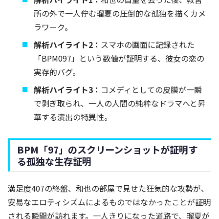
所の外で一人佇む瑠夏の圧倒的な孤独を描くカメ
ラワーク。
解析ハイライト2：
スマホの画面に記録された
「BPM097」という数値が証明する、彼女の恋の
実存的バグ。
解析ハイライト3：
コメディとしての皮膜が一瞬
で剥ぎ取られ、一人の人間の純粋なドラマへと昇
華する演出の特異性。
BPM「97」のスクリーンショットが証明す
る孤独な生存証明
満足度407の終盤、和也の部屋で見せた狂気的な攻勢が、
安易なエロティシズムによるものではなかったことが証明
される瞬間が訪れます。一人きりになった道路で、瑠夏が