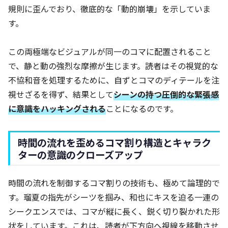
規則に歪んでおり、徹底的な「動的崩壊」を示していま
す。
この両極端なビジュアルが同一のコマに配置されること
で、静と動の強烈な摩擦が生じます。読者はその視覚的な
不協和音を処理するために、自ずとコマのディテールを注
視せざるを得ず、結果として
シーンの持つ圧倒的な緊張感
に意識をハッキングされる
ことになるのです。
時間の流れを歪めるコマ割り構造とキャラク
ターの意識のクローズアップ
時間の流れを制御するコマ割りの技術も、極めて論理的で
す。瑠夏の指先がシーツを掴み、和也にキスを迫る一連の
シークエンスでは、コマが縦に長く、鋭く切り裂かれた形
状をしています。これは、読者が下方向へ視線を移動させ