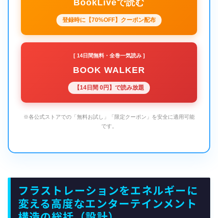
BookLiveで読む
登録時に【70%OFF】クーポン配布
[ 14日間無料・全巻一気読み ]
BOOK WALKER
【14日間 0円】で読み放題
※各公式ストアでの「無料お試し」「限定クーポン」を安全に適用可能
です。
フラストレーションをエネルギーに
変える高度なエンターテインメント
構造の総括（設計）