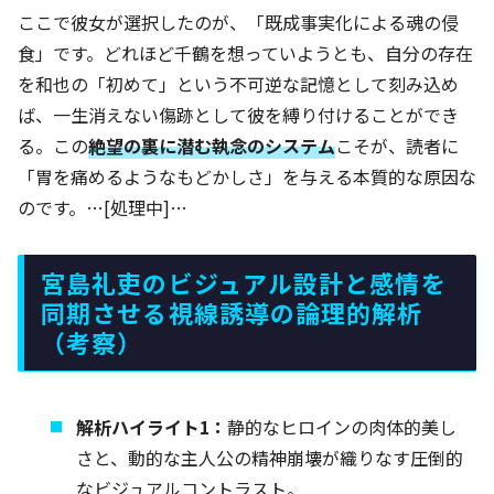
ここで彼女が選択したのが、「既成事実化による魂の侵
食」です。どれほど千鶴を想っていようとも、自分の存在
を和也の「初めて」という不可逆な記憶として刻み込め
ば、一生消えない傷跡として彼を縛り付けることができ
る。この
絶望の裏に潜む執念のシステム
こそが、読者に
「胃を痛めるようなもどかしさ」を与える本質的な原因な
のです。…[処理中]…
宮島礼吏のビジュアル設計と感情を
同期させる視線誘導の論理的解析
（考察）
解析ハイライト1：
静的なヒロインの肉体的美し
さと、動的な主人公の精神崩壊が織りなす圧倒的
なビジュアルコントラスト。