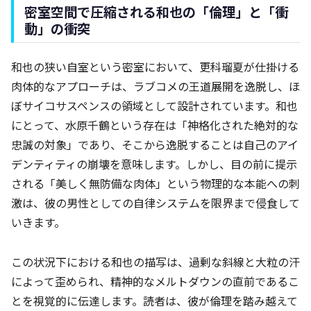
密室空間で圧縮される和也の「倫理」と「衝
動」の衝突
和也の狭い自室という密室において、更科瑠夏が仕掛ける
肉体的なアプローチは、ラブコメの王道展開を逸脱し、ほ
ぼサイコサスペンスの領域として設計されています。和也
にとって、水原千鶴という存在は「神格化された絶対的な
忠誠の対象」であり、そこから逸脱することは自己のアイ
デンティティの崩壊を意味します。しかし、目の前に提示
される「美しく無防備な肉体」という物理的な本能への刺
激は、彼の男性としての自律システムを限界まで侵食して
いきます。
この状況下における和也の描写は、過剰な斜線と大粒の汗
によって歪められ、精神的なメルトダウンの直前であるこ
とを視覚的に伝達します。読者は、彼が倫理を踏み越えて