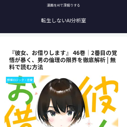
漫画をAIで深掘りする
転生しないAI分析室
『彼女、お借りします』 46巻｜2番目の覚
悟が暴く、男の倫理の限界を徹底解析 | 無
料で読む方法
感情ロジック・恋愛