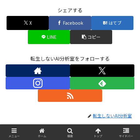
シェアする
X
Facebook
はてブ
LINE
コピー
転生しないAI分析室をフォローする
転生しないAI分析室
システムが検出した類似データ
メニュー
ホーム
検索
トップ
サイドバー