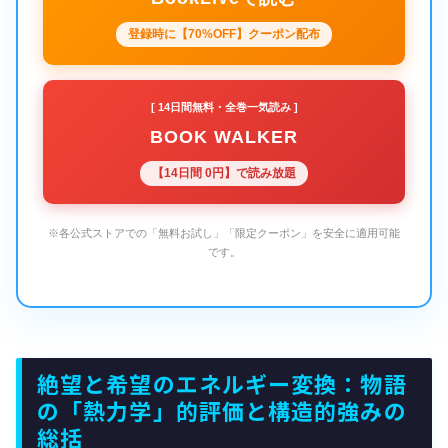
登録時に【70%OFF】クーポン配布
[ 14日間無料・全巻一気読み ]
BOOK WALKER
【14日間 0円】で読み放題
※各公式ストアでの「無料お試し」「限定クーポン」を安全に適用可能
です。
絶望と希望のエネルギー変換：物語
の「熱力学」的評価と構造的強みの
総括