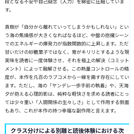
段となる不安や自己疑念（入力）を綿密に圧縮していま
す。
真樹が「自分から離れていってしまうかもしれない」とい
う海の焦燥感が大きくなればなるほど、中盤の抱擁シーン
でのエネルギーの爆発力が指数関数的に上昇します。ただ
甘いだけの砂糖菓子ではなく、胃がキリリとするような現
実味を読者に一度体験させ、それを極上の解決（コミット
メント）によって融解させる。この熱量コントロールの精
度が、本作を凡百のラブコメから一線を画す存在にしてい
ます。ただし、海の「ヤンデレ一歩手前の執着」や、天海
夕が抱える心理的影は、純粋な軽快さを求める読者にとっ
ては少々重い「人間関係の生々しさ」として作用する側面
もあり、これが本作の持つ幸福な副作用と言えます。
クラス分けによる別離と読後体験における次