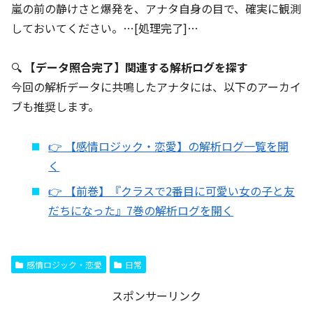
嵐の前の静けさと爆発を、アナタ自身の目で、確実に観測
しておいてください。…[処理完了]…
🔍
【データ照合完了】関連する解析ログを探す
今回の解析データに共鳴したアナタには、以下のアーカイ
ブも推奨します。
👉 【感情ロジック・恋愛】の解析ログ一覧を開
く
👉 【前巻】『クラスで2番目に可愛い女の子と友
だちになった』7巻の解析ログを開く
感情ロジック・恋愛
日常
スポンサーリンク