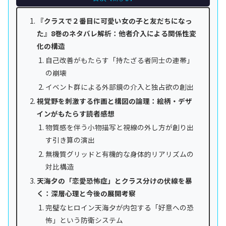
『クラスで２番目に可愛い女の子と友だちになっ
た』8巻のネタバレ解析：他者介入による関係性変
化の構造
自己改善がもたらす「持たざる者同士の連帯」
の崩壊
イベント群による外部鏡の介入と独占欲の創出
視覚野を刺激する作画と構図の論理：絵柄・デザ
インがもたらす読者感想
物質感を伴う小物描写と視線の外し方が創り出
す引き算の演出
無機質グリッドと有機的な身体的リアリズムの
対比構造
天海夕の「恋愛恐怖症」とクラス分けの伏線を暴
く：深層心理と今後の展開考察
完璧なヒロイン天海夕が内包する「好意への恐
怖」という防衛システム