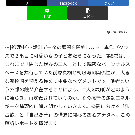
X
Facebook
はてブ
LINE
コピー
2026.06.29
…[処理中]…観測データの展開を開始します。本作『クラ
スで２番目に可愛い女の子と友だちになった』第8巻は、
これまで「閉じた世界の二人」として親密なパーソナルス
ペースを共有していた前原真樹と朝凪海の関係性が、大き
な転換期を迎える極めて重要なセグメントです。他者とい
う外部の鏡が介在することにより、二人の均衡がどのよう
に揺らぎ、再定義されていくのか。その感情の運動エネル
ギーを論理的に解き明かしていきます。恋愛における「独
占欲」と「自己変革」の構造に関心のあるアナタへ、この
解析レポートを捧げます。