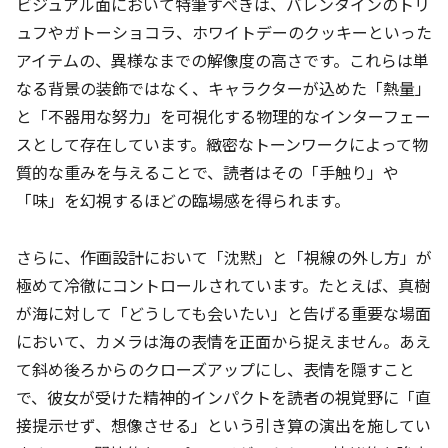
ビジュアル面において特筆すべきは、バレンタインのトリ
ュフやガトーショコラ、ホワイトデーのクッキーといった
アイテムの、異様なまでの解像度の高さです。これらは単
なる背景の装飾ではなく、キャラクターが込めた「熱量」
と「不器用な努力」を可視化する物理的なインターフェー
スとして存在しています。緻密なトーンワークによって物
質的な重みを与えることで、読者はその「手触り」や
「味」を幻視するほどの臨場感を得られます。
さらに、作画設計において「沈黙」と「視線の外し方」が
極めて冷徹にコントロールされています。たとえば、真樹
が海に対して「どうしても会いたい」と告げる重要な場面
において、カメラは海の表情を正面から捉えません。あえ
て斜め後ろからのクローズアップにし、表情を隠すこと
で、彼女が受けた精神的インパクトを読者の視覚野に「直
接提示せず、想像させる」という引き算の演出を施してい