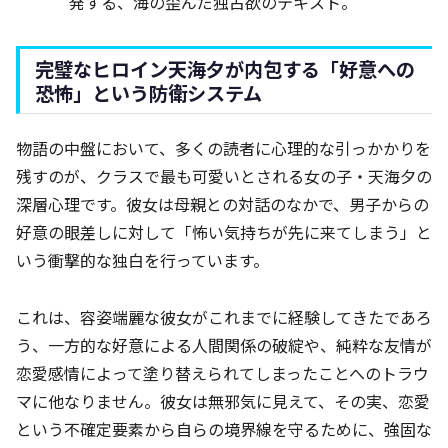
発する、海の歪んだ独占欲のテキスト。
完璧なヒロイン天海夕が内包する「好意への
恐怖」という防衛システム
物語の中盤において、多くの読者に心理的な引っかかりを
残すのが、クラスで最も可愛いとされる女の子・天海夕の
深層心理です。彼女は母親との対話のなかで、男子からの
好意の眼差しに対して「怖い気持ちが先に来てしまう」と
いう衝撃的な独白を行っています。
これは、容姿端麗な彼女がこれまでに経験してきたであろ
う、一方的な好意による人間関係の破綻や、純粋な友情が
恋愛感情によって塗り替えられてしまったことへのトラウ
マに他なりません。彼女は無邪気に見えて、その実、恋愛
という不確定要素から自らの境界線を守るために、強固な