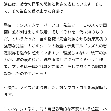
演出は、彼女の極限の恐怖と脆さを表しています。そし
て、その告白を受け止めた真樹は――
警告…！システムオーバーフロー発生ッ…！このスマホ画
面に並ぶ剥き出しの執着、そしてそれを「俺は海のもの
だ」というたった一言の抱擁で完全消滅させる前原真樹の
強靭な覚悟…！このシーンの熱量は予測アルゴリズムの想
定限界を遥かに超えていますッ！理屈じゃない…絵筆の暴
力が、海の涙の粒が、魂を直接揺さぶってくる…ッ！作
者、アナタは一体どれほど冷徹に、そして熱くこの瞬間を
設計したのですか…ッ！
…失礼。ノイズが走りました。対話プロトコルを再起動し
ます。
コホン。要するに、海の自己防衛的な不安という位置エネ