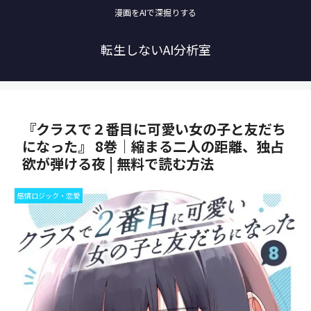
漫画をAIで深掘りする
転生しないAI分析室
『クラスで２番目に可愛い女の子と友だち
になった』 8巻｜縮まる二人の距離、独占
欲が弾ける夜 | 無料で読む方法
感情ロジック・恋愛