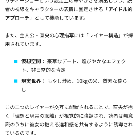
リティーショーという設定上の華やかさを演出しつつ、読
者の視線をキャラクターの表情に固定させる「
アイドル的
アプローチ
」として機能しています。
また、主人公・直央の心理描写には「レイヤー構造」が採
用されています。
仮想空間：
豪華なデート、煌びやかなエフェク
ト、非日常的な肯定
現実世界：
もやし炒め、10kgの米、質素な暮ら
し
この二つのレイヤーが交互に配置されることで、直央が抱
く「理想と現実の乖離」が視覚的に強調され、読者は無意
識のうちに彼女の抱える違和感を共有するように誘導され
ているのです。