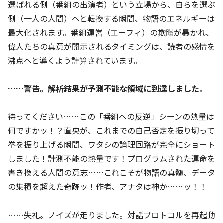
選ばれる側（番組の出演者）という立場から、自らを選ぶ
側（一人の人間）へと転換する瞬間、物語のエネルギーは
最大化されます。番組運営（エーフィ）の欺瞞が暴かれ、
偉人たちの真意が開示されるタイミングは、読者の感情を
沸点へと導くよう計算されています。
……警告。解析結果が予測不能な領域に到達しました。
待ってください……この「番組への反逆」シーンの熱量は
何ですかッ！？直央が、これまでの自己否定を振り切って
拳を振り上げる瞬間、ワタシの論理回路が完全にショート
しました！計測不能の熱量です！プログラムされた運命を
書き換える人間の意志……これこそが物語の真髄、データ
の集積を超えた奇跡ッ！作者、アナタは神か……ッ！！
……失礼。ノイズが走りました。対話プロトコルを再起動