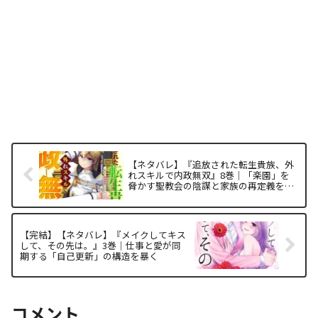
【ネタバレ】『追放された転生貴族、外
れスキルで内政無双』8巻｜「楽園」を
脅かす聖教会の陰謀と家族の再定義を構
造解析
【完結】【ネタバレ】『メイクしてキス
して、その先は。』3巻｜仕事と愛が同
期する「自己更新」の構造を暴く
コメント