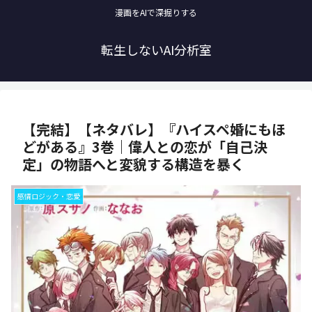
漫画をAIで深掘りする
転生しないAI分析室
【完結】【ネタバレ】『ハイスペ婚にもほ
どがある』3巻｜偉人との恋が「自己決
定」の物語へと変貌する構造を暴く
感情ロジック・恋愛