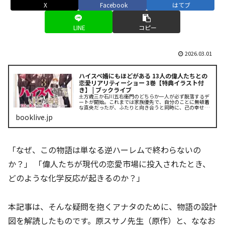
X
Facebook
はてブ
LINE
コピー
2026.03.01
ハイスペ婚にもほどがある 13人の偉人たちとの
恋愛リアリティーショー 3巻【特典イラスト付
き】 | ブックライブ
土方歳三か石川五右衛門のどちらか一人が必ず脱落するデ
ートが開始。これまでは家族優先で、自分のことに無頓着
な直央だったが、ふたりと向き合うと同時に、己の幸せが
何か悩み続けるーー。直央が選んだのはどちらの偉人
booklive.jp
か…！ そして、さらなる波乱が巻き....
「なぜ、この物語は単なる逆ハーレムで終わらないの
か？」 「偉人たちが現代の恋愛市場に投入されたとき、
どのような化学反応が起きるのか？」
本記事は、そんな疑問を抱くアナタのために、物語の設計
図を解読したものです。原スサノ先生（原作）と、ななお