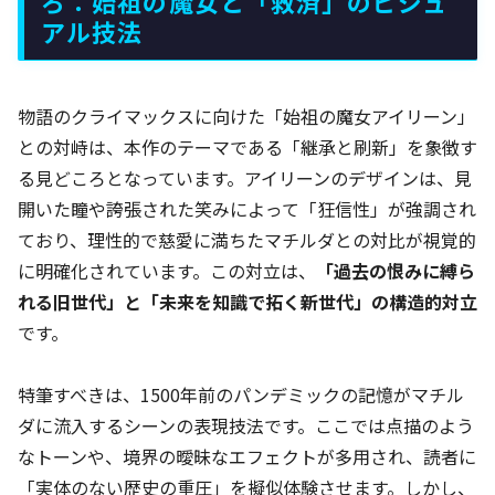
ろ：始祖の魔女と「救済」のビジュ
アル技法
物語のクライマックスに向けた「始祖の魔女アイリーン」
との対峙は、本作のテーマである「継承と刷新」を象徴す
る見どころとなっています。アイリーンのデザインは、見
開いた瞳や誇張された笑みによって「狂信性」が強調され
ており、理性的で慈愛に満ちたマチルダとの対比が視覚的
に明確化されています。この対立は、
「過去の恨みに縛ら
れる旧世代」と「未来を知識で拓く新世代」の構造的対立
です。
特筆すべきは、1500年前のパンデミックの記憶がマチル
ダに流入するシーンの表現技法です。ここでは点描のよう
なトーンや、境界の曖昧なエフェクトが多用され、読者に
「実体のない歴史の重圧」を擬似体験させます。しかし、