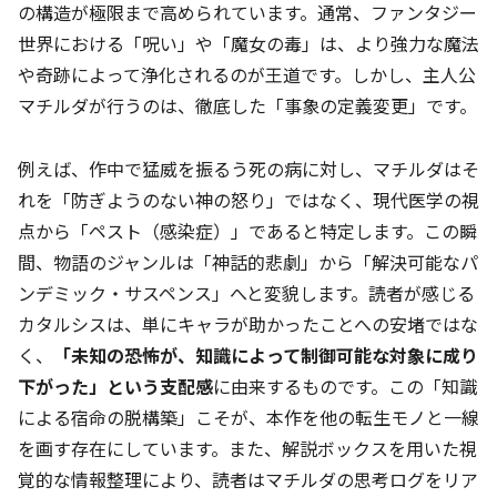
の構造が極限まで高められています。通常、ファンタジー
世界における「呪い」や「魔女の毒」は、より強力な魔法
や奇跡によって浄化されるのが王道です。しかし、主人公
マチルダが行うのは、徹底した「事象の定義変更」です。
例えば、作中で猛威を振るう死の病に対し、マチルダはそ
れを「防ぎようのない神の怒り」ではなく、現代医学の視
点から「ペスト（感染症）」であると特定します。この瞬
間、物語のジャンルは「神話的悲劇」から「解決可能なパ
ンデミック・サスペンス」へと変貌します。読者が感じる
カタルシスは、単にキャラが助かったことへの安堵ではな
く、
「未知の恐怖が、知識によって制御可能な対象に成り
下がった」という支配感
に由来するものです。この「知識
による宿命の脱構築」こそが、本作を他の転生モノと一線
を画す存在にしています。また、解説ボックスを用いた視
覚的な情報整理により、読者はマチルダの思考ログをリア