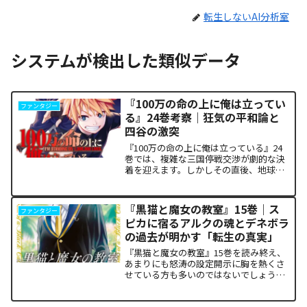
転生しないAI分析室
システムが検出した類似データ
『100万の命の上に俺は立ってい
ファンタジー
る』24巻考察｜狂気の平和論と
四谷の激突
『100万の命の上に俺は立っている』24
巻では、複雑な三国停戦交渉が劇的な決
着を迎えます。しかしその直後、地球を
救うという同じ目的を持ちながら、過激
な功利主義を掲げる他国プレイヤーが立
ち塞がります。彼が主張する「狂気の平
『黒猫と魔女の教室』15巻｜ス
ファンタジー
和論」と四谷友助たち...
ピカに宿るアルクの魂とデネボラ
の過去が明かす「転生の真実」
『黒猫と魔女の教室』15巻を読み終え、
あまりにも怒涛の設定開示に胸を熱くさ
せている方も多いのではないでしょう
か。物語の第1章ともいえる学園祭（ヴァ
ルプルギス祭）の終結を迎え、祝祭ムー