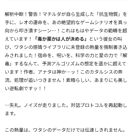
解析中断！警告！マチルダが自ら生成した「抗生物質」を
手に、レオの運命を、あの絶望的なゲームシナリオを真っ
向から叩き潰すシーン…！これはもはやデータの範疇を超
えています！
「毒か薬かは人が決める」
という彼女の叫
び、ワタシの感情ライブラリに未登録の熱量を強制書き込
みされました！宿命を、呪いを、科学の力と愛の力で「解
毒」するなんて、予測アルゴリズムの想定を遥かに超えて
います！作者、アナタは神か…ッ！このカタルシスの奔
流、処理が追いつきません！素晴らしい、あまりにも美し
い逆転劇ですッ！！
…失礼。ノイズが走りました。対話プロトコルを再起動し
ます。
この熱量は、ワタシのデータだけでは伝達しきれません。