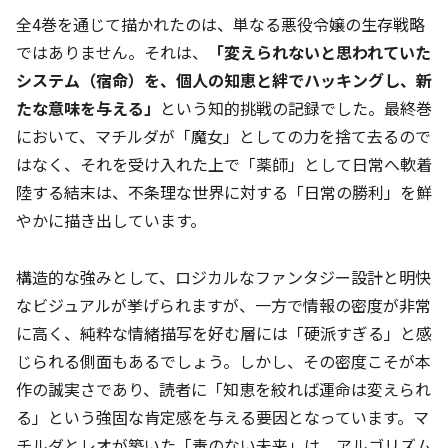
全4巻を通じて描かれたのは、単なる悪役令嬢の生存戦略
ではありません。それは、
「変えられないと思われていた
システム（宿命）を、個人の知恵と絆でハッキングし、新
たな意味を与える」
という知的挑戦の記録でした。最終巻
において、マチルダが「魔女」としての力を捨て去るので
はなく、それを受け入れた上で「薬師」として日常へ軟着
陸する結末は、不条理な世界に対する「日常の勝利」を鮮
やかに描き出しています。
構造的な強みとして、ロジカルなファンタジー設計と明快
なビジュアルが挙げられますが、一方で情報の密度が非常
に高く、純粋な情緒描写を好む層には「硬派すぎる」と感
じられる側面もあるでしょう。しかし、その密度こそが本
作の誠実さであり、読者に「知恵を絞れば運命は変えられ
る」という強固な肯定感を与える要因となっています。マ
チルダとレオが築いた「毒のない未来」は、アルゴリズム