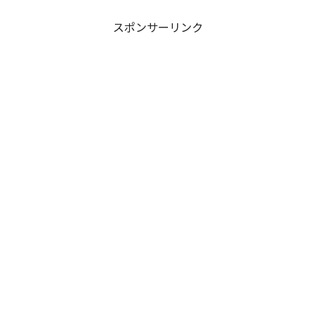
ドの裏側で、本作最大のミステリーであ
った「アルクの正体」と...
スポンサーリンク