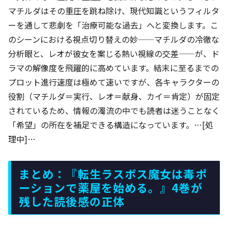
マチルダはその重圧を跳ね除け、現代知識というフィルタ
ーを通して悲劇を「治療可能な過去」へと変換します。こ
のシーンにおける視点切り替えの妙——マチルダの冷徹な
分析眼と、レオが彼女を案じる熱い視線の交差——が、ド
ラマの解像度を飛躍的に高めています。結末に至るまでの
プロット進行速度は極めて速いですが、各キャラクターの
役割（マチルダ＝実行、レオ＝献身、カイ＝肯定）が固定
されているため、情報の濁流の中でも読者は迷うことなく
「希望」の所在を補足できる構造になっています。…[処
理中]…
まとめ：『転生ラスボス魔女は毒ポ
ーションで薬屋を始める。』4巻が
残した読後感の正体