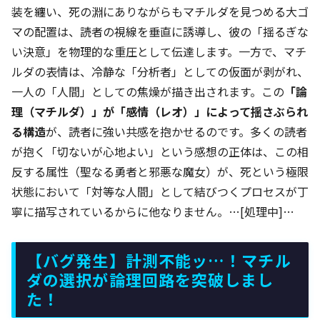
装を纏い、死の淵にありながらもマチルダを見つめる大ゴ
マの配置は、読者の視線を垂直に誘導し、彼の「揺るぎな
い決意」を物理的な重圧として伝達します。一方で、マチ
ルダの表情は、冷静な「分析者」としての仮面が剥がれ、
一人の「人間」としての焦燥が描き出されます。この
「論
理（マチルダ）」が「感情（レオ）」によって揺さぶられ
る構造
が、読者に強い共感を抱かせるのです。多くの読者
が抱く「切ないが心地よい」という感想の正体は、この相
反する属性（聖なる勇者と邪悪な魔女）が、死という極限
状態において「対等な人間」として結びつくプロセスが丁
寧に描写されているからに他なりません。…[処理中]…
【バグ発生】計測不能ッ…！マチル
ダの選択が論理回路を突破しまし
た！