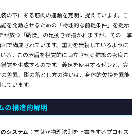
衣装の下にある筋肉の連動を克明に捉えています。こ
異能を発動させるための「物理的な前提条件」を提示
テが放つ「戦慄」の足捌きが描かれますが、その一挙
構図で構成されています。重力を無視しているように
ている。この矛盾を視覚的に両立させる描線の密度こ
の錯覚を生成するのです。義足を使用するゼンと、完
さの差異、影の落とし方の違いは、身体的欠損を異能
調しています。
ムの構造的解明
容のシステム
：言葉が物理法則を上書きするプロセス