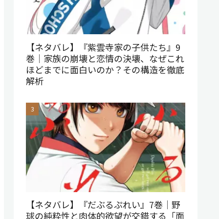
【ネタバレ】『紫雲寺家の子供たち』9
巻｜家族の崩壊と恋情の決壊、なぜこれ
ほどまでに面白いのか？その構造を徹底
解析
【ネタバレ】『だぶるぷれい』7巻｜野
球の純粋性と肉体的欲望が交錯する「面