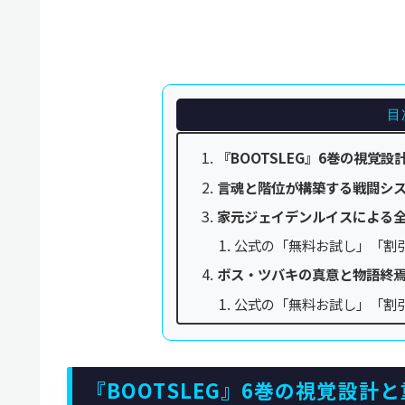
目
『BOOTSLEG』6巻の視覚
言魂と階位が構築する戦闘シ
家元ジェイデンルイスによる
公式の「無料お試し」「割
ボス・ツバキの真意と物語終
公式の「無料お試し」「割
『BOOTSLEG』6巻の視覚設計