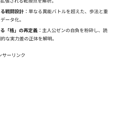
と拡張される転換点を解析。
よる戦闘設計
：単なる異能バトルを超えた、歩法と重
をデータ化。
よる「格」の再定義
：主人公ゼンの自負を粉砕し、読
倒的な実力差の正体を解明。
ンサーリンク