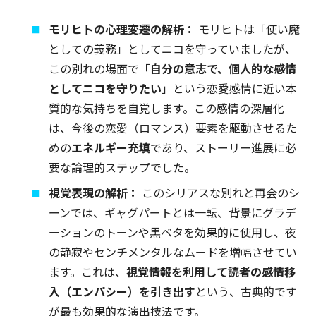
モリヒトの心理変遷の解析：
モリヒトは「使い魔
としての義務」としてニコを守っていましたが、
この別れの場面で「
自分の意志で、個人的な感情
としてニコを守りたい
」という恋愛感情に近い本
質的な気持ちを自覚します。この感情の深層化
は、今後の恋愛（ロマンス）要素を駆動させるた
めの
エネルギー充填
であり、ストーリー進展に必
要な論理的ステップでした。
視覚表現の解析：
このシリアスな別れと再会のシ
ーンでは、ギャグパートとは一転、背景にグラデ
ーションのトーンや黒ベタを効果的に使用し、夜
の静寂やセンチメンタルなムードを増幅させてい
ます。これは、
視覚情報を利用して読者の感情移
入（エンパシー）を引き出す
という、古典的です
が最も効果的な演出技法です。