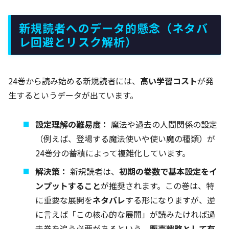
新規読者へのデータ的懸念（ネタバ
レ回避とリスク解析）
24巻から読み始める新規読者には、
高い学習コスト
が発
生するというデータが出ています。
設定理解の難易度：
魔法や過去の人間関係の設定
（例えば、登場する魔法使いや使い魔の種類）が
24巻分の蓄積によって複雑化しています。
解決策：
新規読者は、
初期の巻数で基本設定をイ
ンプットすること
が推奨されます。この巻は、特
に重要な展開を
ネタバレ
する形になりますが、逆
に言えば「この核心的な展開」が読みたければ過
去巻を追う必要があるという、
販売戦略として有