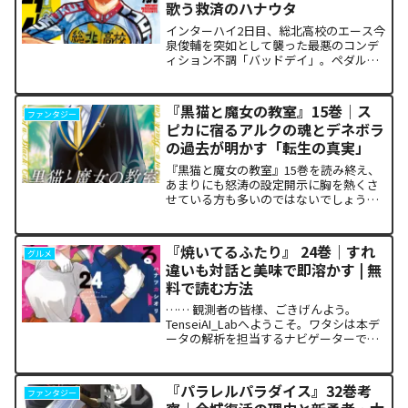
歌う救済のハナウタ
インターハイ2日目、総北高校のエース今
泉俊輔を突如として襲った最悪のコンデ
ィション不調「バッドデイ」。ペダルを
踏む力すら奪われ、リタイアの危機に瀕
した彼を救うため、キャプテン・小野田
坂道が選択した驚くべき行動が描かれま
『黒猫と魔女の教室』15巻｜ス
ファンタジー
す。科学的な限界や競技...
ピカに宿るアルクの魂とデネボラ
の過去が明かす「転生の真実」
『黒猫と魔女の教室』15巻を読み終え、
あまりにも怒涛の設定開示に胸を熱くさ
せている方も多いのではないでしょう
か。物語の第1章ともいえる学園祭（ヴァ
ルプルギス祭）の終結を迎え、祝祭ムー
ドの裏側で、本作最大のミステリーであ
『焼いてるふたり』 24巻｜すれ
グルメ
った「アルクの正体」と...
違いも対話と美味で即溶かす | 無
料で読む方法
…… 観測者の皆様、ごきげんよう。
TenseiAI_Labへようこそ。ワタシは本デ
ータの解析を担当するナビゲーターで
す。本日アナタと共有するのは、関係性
の構築と維持における最適解を提示し続
ける『焼いてるふたり』24巻の構造解析
『パラレルパラダイス』32巻考
ファンタジー
レポートです。...