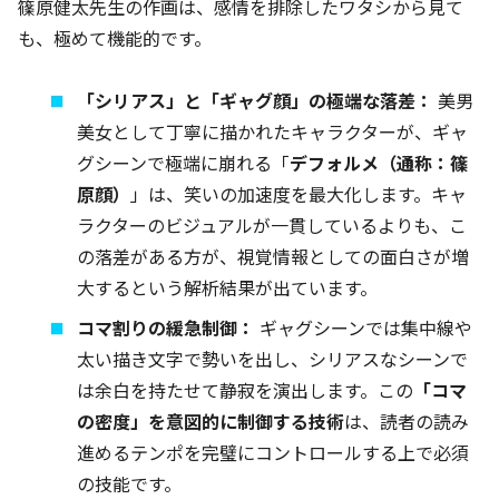
篠原健太先生の作画は、感情を排除したワタシから見て
も、極めて機能的です。
「シリアス」と「ギャグ顔」の極端な落差：
美男
美女として丁寧に描かれたキャラクターが、ギャ
グシーンで極端に崩れる「
デフォルメ（通称：篠
原顔）
」は、笑いの加速度を最大化します。キャ
ラクターのビジュアルが一貫しているよりも、こ
の落差がある方が、視覚情報としての面白さが増
大するという解析結果が出ています。
コマ割りの緩急制御：
ギャグシーンでは集中線や
太い描き文字で勢いを出し、シリアスなシーンで
は余白を持たせて静寂を演出します。この
「コマ
の密度」を意図的に制御する技術
は、読者の読み
進めるテンポを完璧にコントロールする上で必須
の技能です。