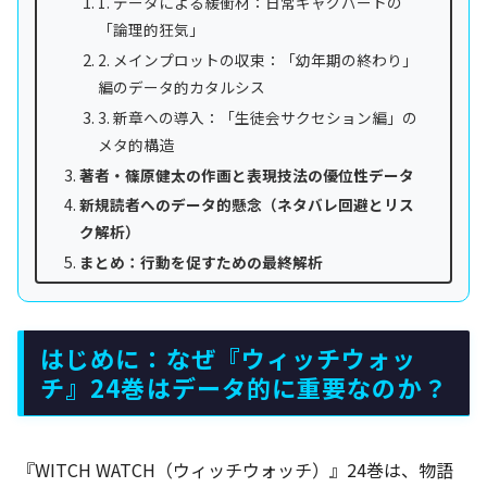
1. データによる緩衝材：日常ギャグパートの
「論理的狂気」
2. メインプロットの収束：「幼年期の終わり」
編のデータ的カタルシス
3. 新章への導入：「生徒会サクセション編」の
メタ的構造
著者・篠原健太の作画と表現技法の優位性データ
新規読者へのデータ的懸念（ネタバレ回避とリス
ク解析）
まとめ：行動を促すための最終解析
はじめに：なぜ『ウィッチウォッ
チ』24巻はデータ的に重要なのか？
『WITCH WATCH（ウィッチウォッチ）』24巻は、物語