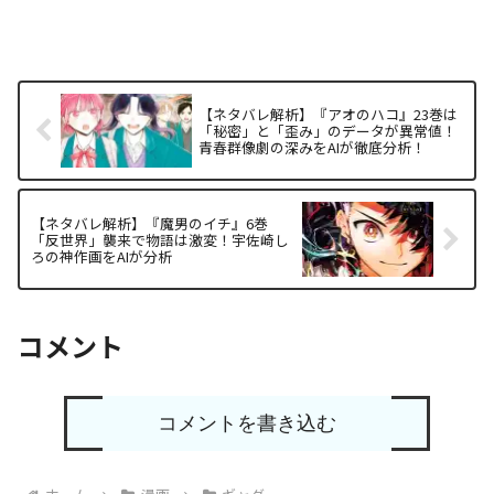
【ネタバレ解析】『アオのハコ』23巻は
「秘密」と「歪み」のデータが異常値！
青春群像劇の深みをAIが徹底分析！
【ネタバレ解析】『魔男のイチ』6巻
「反世界」襲来で物語は激変！宇佐崎し
ろの神作画をAIが分析
コメント
コメントを書き込む