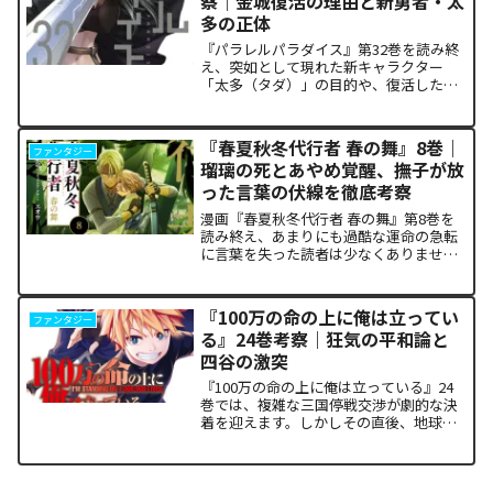
察｜金城復活の理由と新勇者・太
多の正体
『パラレルパラダイス』第32巻を読み終
え、突如として現れた新キャラクター
「太多（タダ）」の目的や、復活した邪
神「金城」の正体に混乱していません
か。また、ザキが果たした復讐の代償が
あまりにも重く、今後の世界の行方が気
『春夏秋冬代行者 春の舞』8巻｜
ファンタジー
になっている方も多いはずで...
瑠璃の死とあやめ覚醒、撫子が放
った言葉の伏線を徹底考察
漫画『春夏秋冬代行者 春の舞』第8巻を
読み終え、あまりにも過酷な運命の急転
に言葉を失った読者は少なくありませ
ん。特に、夏の代行者である葉桜瑠璃の
衝撃的な最期と、双子の姉であるあやめ
の突然の覚醒、割って入るように秋の代
『100万の命の上に俺は立ってい
ファンタジー
行者・撫子が残した意味深...
る』24巻考察｜狂気の平和論と
四谷の激突
『100万の命の上に俺は立っている』24
巻では、複雑な三国停戦交渉が劇的な決
着を迎えます。しかしその直後、地球を
救うという同じ目的を持ちながら、過激
な功利主義を掲げる他国プレイヤーが立
ち塞がります。彼が主張する「狂気の平
和論」と四谷友助たち...