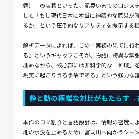
錘）」の装着といった、泥臭いまでのロジス
して「もし現代日本に本当に神話的な厄災が
るか」という圧倒的なリアリティを提示する
解析データによれば、この「実務の果てに行
る」というギャップこそが、物語に特異な緊
埋めながら、核心部には非科学的な「神域」
現実に起こりうる事象である」という強力な錯
静と動の極端な対比がもたらす『
本作のコマ割りと言語設計は、情報の密度に
地の水没を止めるために富司川へ向かうシー