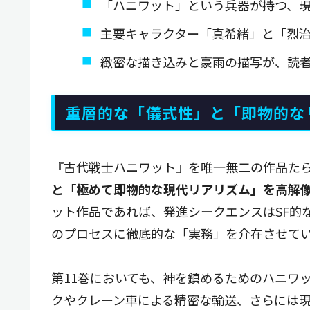
「ハニワット」という兵器が持つ、
主要キャラクター「真希緒」と「烈
緻密な描き込みと豪雨の描写が、読
重層的な「儀式性」と「即物的な
『古代戦士ハニワット』を唯一無二の作品た
と「極めて即物的な現代リアリズム」を高解
ット作品であれば、発進シークエンスはSF的
のプロセスに徹底的な「実務」を介在させて
第11巻においても、神を鎮めるためのハニワ
クやクレーン車による精密な輸送、さらには