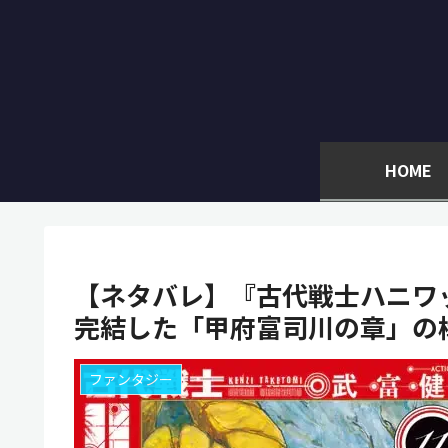
HOME
【ネタバレ】『古代戦士ハニワ
完結した「甲府富司川の章」の
ファンタジー