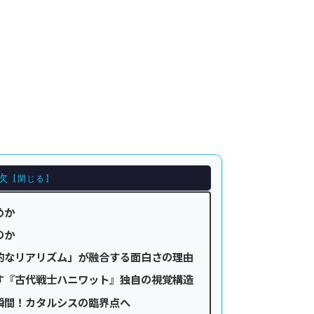
次
めか
のか
的なリアリズム」が融合する面白さの理由
す『古代戦士ハニワット』独自の視覚構造
瞬間！カタルシスの臨界点へ