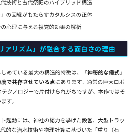
現代技術と古代祭祀のハイブリッド構造
治」の因縁がもたらすカタルシスの正体
者の心理に与える視覚的効果の解析
リアリズム」が融合する面白さの理由
らしめている最大の構造的特徴は、
「神秘的な儀式」
像度で共存させている点
にあります。通常の巨大ロボ
なテクノロジーで片付けられがちですが、本作ではそ
います。
ット起動には、神社の総力を挙げた設営、大型トラッ
現代的な潜水技術や物理計算に基づいた「重り（石