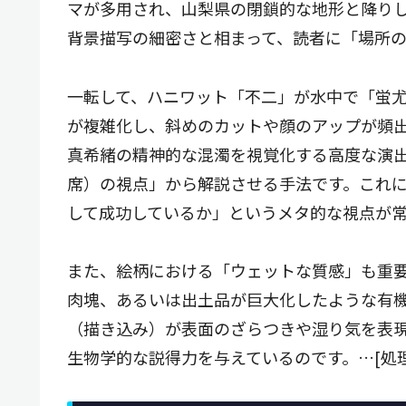
マが多用され、山梨県の閉鎖的な地形と降り
背景描写の細密さと相まって、読者に「場所
一転して、ハニワット「不二」が水中で「蛍
が複雑化し、斜めのカットや顔のアップが頻
真希緒の精神的な混濁を視覚化する高度な演
席）の視点」から解説させる手法です。これ
して成功しているか」というメタ的な視点が
また、絵柄における「ウェットな質感」も重
肉塊、あるいは出土品が巨大化したような有
（描き込み）が表面のざらつきや湿り気を表
生物学的な説得力を与えているのです。…[処理