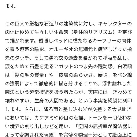
ます。
この巨大で厳格な石造りの建築物に対し、キャラクターの
肉体は極めて生々しい生命感（身体的リアリズム）を帯び
て描かれます。昏睡しベッドに横たわるキーフリーの肉体
を覆う包帯の陰影、オルーギオの無精髭と疲弊しきった指
先のタッチ、そして濡れ衣の過去を暴かれて呼吸を乱し、
涙をためて石畳を走るアガットのつま先の躍動感。白浜鴎
は「髪の毛の質量」や「皮膚の柔らかさ、硬さ」をペン線
の強弱によって徹底的に描き分けることで、浮世離れした
魔法という超常技術を扱う者たちが、実際には「きわめて
壊れやすい、生身の人間である」という事実を網膜に刻印
します。さらに、降る雨と差し込む光が交差する大見開き
においては、カケアミや砂目の点描、トーンを一切使わな
い境界の削り出しなどを用い、「空間の屈折率が魔法器に
よって変調された現象」を完璧な物理干渉として紙面上に