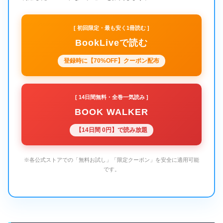
[ 初回限定・最も安く1冊読む ]
BookLiveで読む
登録時に【70%OFF】クーポン配布
[ 14日間無料・全巻一気読み ]
BOOK WALKER
【14日間 0円】で読み放題
※各公式ストアでの「無料お試し」「限定クーポン」を安全に適用可能
です。