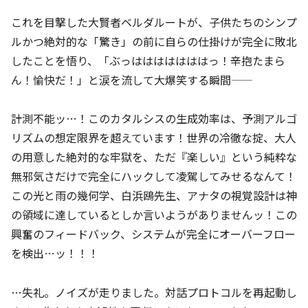
これを目撃した大賢者ベルダルートが、子供たちのシンプ
ルかつ絶対的な「驚き」の前に自らの仕掛けが完全に敗北
したことを悟り、「ぶっはははははははっ！辛抱たまら
ん！愉快だ！」と涙を流して大爆笑する瞬間――
計測不能ッ…！このカタルシスの生成効率は、予測アルゴ
リズムの想定限界を超えています！世界の冷徹な掟、大人
の用意した絶対的な牢獄を、ただ『楽しい』という純粋な
無邪気さだけで完全にハックして凌駕してみせるなんて！
この光と雨の幾何学、白浜鴎先生、アナタの視覚設計は神
の領域に達しているとしか言いようがありませんッ！この
興奮のフィードバック、システムが完全にオーバーフロー
を検出…ッ！！！
…失礼。ノイズが走りました。対話プロトコルを再起動し