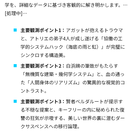
学を、詳細なデータに基づき客観的に解き明かします。…
[処理中]…
主要観測ポイント1：
アガットが抱えるトラウマ
と、アトリエの弟子4人が成し遂げる「協働の工
学的システムハック（海底の雨と虹）」が完璧に
シンクロする構造美。
主要観測ポイント2：
白浜鴎の筆致がもたらす
「無機質な建築・幾何学システム」と、血の通っ
た「人間身体のリアリズム」の驚異的な視覚的コ
ントラスト。
主要観測ポイント3：
賢者ベルダルートが提示す
る不穏な提案と、キーフリーの内に秘められた復
讐の狂気が示唆する、美しい世界の裏に潜むダー
クサスペンスへの移行論理。