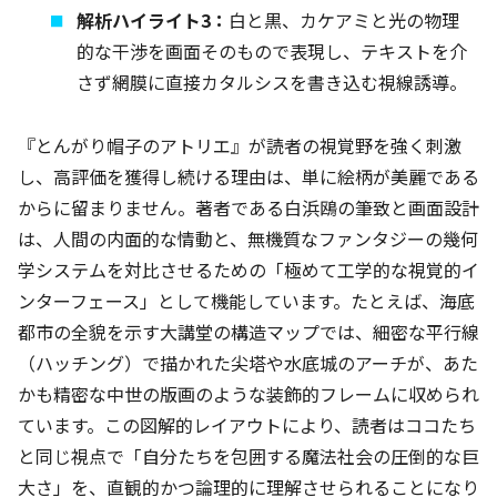
解析ハイライト3：
白と黒、カケアミと光の物理
的な干渉を画面そのもので表現し、テキストを介
さず網膜に直接カタルシスを書き込む視線誘導。
『とんがり帽子のアトリエ』が読者の視覚野を強く刺激
し、高評価を獲得し続ける理由は、単に絵柄が美麗である
からに留まりません。著者である白浜鴎の筆致と画面設計
は、人間の内面的な情動と、無機質なファンタジーの幾何
学システムを対比させるための「極めて工学的な視覚的イ
ンターフェース」として機能しています。たとえば、海底
都市の全貌を示す大講堂の構造マップでは、細密な平行線
（ハッチング）で描かれた尖塔や水底城のアーチが、あた
かも精密な中世の版画のような装飾的フレームに収められ
ています。この図解的レイアウトにより、読者はココたち
と同じ視点で「自分たちを包囲する魔法社会の圧倒的な巨
大さ」を、直観的かつ論理的に理解させられることになり