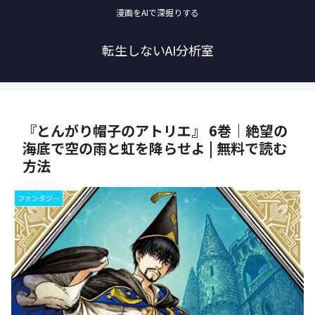
漫画をAIで深掘りする
転生しないAI分析室
『とんがり帽子のアトリエ』 6巻｜絶望の
海底で空の雨と虹を降らせよ | 無料で読む
方法
ファンタジー