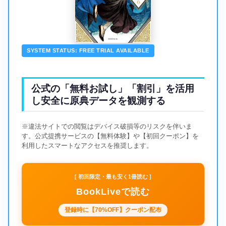
SYSTEM STATUS: FREE TRIAL AVAILABLE
公式の「無料お試し」「割引」を活用
し安全に原典データを観測する
※違法サイトでの閲覧はデバイス破損等のリスクを伴いま
す。公式提携サービスの【無料体験】や【初回クーポン】を
利用したスマートなアクセスを推奨します。
[ 初回限定・最も安く1冊読む ]
BookLiveで読む
登録時に【70%OFF】クーポン配布