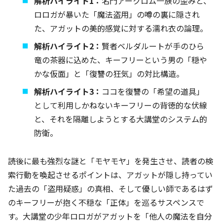
解析ハイライト1：
名門アークロム一族の歪みと、
ロロガが暴いた「魔法盗用」の噂の裏に隠され
た、アガットの美的感覚に対する濡れ衣の論理。
解析ハイライト2：
賢者ベルダルートが手のひら
竜の茶器に込めた、キーフリーという男の「穏や
かな仮面」と「復讐の狂気」の対比構造。
解析ハイライト3：
ココを復讐の「希望の道具」
として利用しかねないキーフリーの背徳的な伏線
と、それを隔離しようとする大講堂のシステム的
防衛。
読後に最も強烈な謎と「モヤモヤ」を発生させ、読者の検
索行動を喚起させるポイントは、アガットが隠し持ってい
た過去の「盗用疑惑」の真相、そして優しい師であるはず
のキーフリーが抱く不穏な「正体」を巡るサスペンスで
す。大講堂の少年ロロガがアガットを「他人の魔法を自分