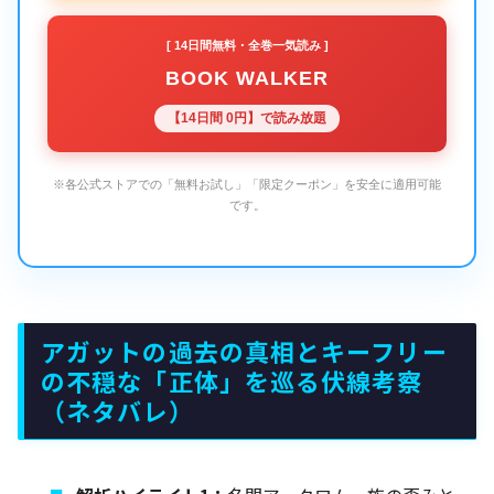
[ 14日間無料・全巻一気読み ]
BOOK WALKER
【14日間 0円】で読み放題
※各公式ストアでの「無料お試し」「限定クーポン」を安全に適用可能
です。
アガットの過去の真相とキーフリー
の不穏な「正体」を巡る伏線考察
（ネタバレ）