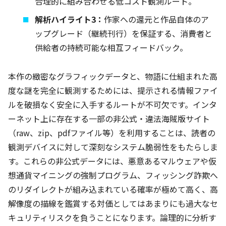
合理的に組み合わせる低コスト観測ルート。
解析ハイライト3：
作家への還元と作品自体のア
ップグレード（継続刊行）を保証する、消費者と
供給者の持続可能な相互フィードバック。
本作の緻密なグラフィックデータと、物語に仕組まれた高
度な謎を完全に観測するためには、提示される情報ファイ
ルを破損なく安全に入手するルートが不可欠です。インタ
ーネット上に存在する一部の非公式・違法海賊版サイト
（raw、zip、pdfファイル等）を利用することは、読者の
観測デバイスに対して深刻なシステム脆弱性をもたらしま
す。これらの非公式データには、悪意あるマルウェアや仮
想通貨マイニングの強制プログラム、フィッシング詐欺へ
のリダイレクトが組み込まれている確率が極めて高く、高
解像度の描線を鑑賞する対価としてはあまりにも過大なセ
キュリティリスクを負うことになります。論理的に分析す