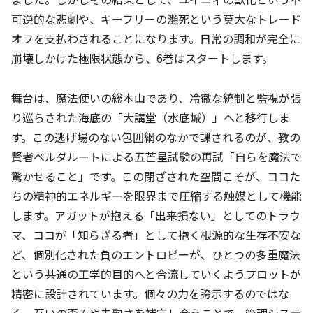
可逆的な悲劇や、キーフリーの瀕死という莫大なトレード
オフを支払わされることになります。日常の調和が完全に
崩壊しかけた極限状態から、6巻はスタートします。
舞台は、魔法使いの総本山であり、冷徹な統制と監視が張
り巡らされた海底の「大講堂（水底城）」へと移行しま
す。この逃げ場のない包囲網のなかで課されるのが、教の
賢者ベルダルートによる五芒星試験の再試「自らを魔法で
驚かせること」です。この閉ざされた空間こそが、ココた
ちの精神的エネルギーを限界まで圧縮する触媒として機能
します。アガットが抱える「出来損ない」としてのトラウ
マ、ココが「知らざる者」として抱く根源的な生存不安な
ど、個別化された負のエントロピーが、ひとつの多重魔法
という共通の工学的目的へと合流していくようプロットが
精密に設計されています。個々の力を誇示するのではな
く、互いの歪みや未熟さを補完し合うことで、管理システ