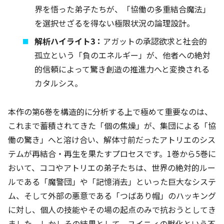
界を悟った弟子たちが、「協働の多重結合魔法」
を選択せざるを得ない極限状況の論理設計。
解析ハイライト3：
アガットの承認欲求と社会的
孤立という「負のエネルギー」が、他者への絶対
的信頼によって驚き創造の推進力へと変換される
カタルシス。
本作の第6巻を構造的に分析する上で極めて重要なのは、
これまで蓄積されてきた「個の焦燥」が、集団による「協
働の驚き」へと溶け合い、解体寸前だったアトリエのシス
テムが再結合・再生を果たすプロセスです。1巻から5巻に
おいて、ココやアトリエの弟子たちは、世界の絶対的ルー
ルである「魔警団」や「記憶消去」といった巨大なシステ
ム、そして外部の悪意である「つばあり帽」のハッキング
に対し、個人の技能やその場の起点のみで抗おうとしてき
ました。しかしその結果として、ユイニィの獣化という不