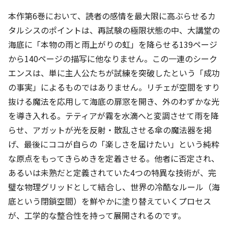
本作第6巻において、読者の感情を最大限に高ぶらせるカ
タルシスのポイントは、再試験の極限状態の中、大講堂の
海底に「本物の雨と雨上がりの虹」を降らせる139ページ
から140ページの描写に他なりません。この一連のシーク
エンスは、単に主人公たちが試練を突破したという「成功
の事実」によるものではありません。リチェが空間をすり
抜ける魔法を応用して海底の扉窓を開き、外のわずかな光
を導き入れる。テティアが霧を水滴へと変調させて雨を降
らせ、アガットが光を反射・散乱させる傘の魔法器を掲
げ、最後にココが自らの「楽しさを届けたい」という純粋
な原点をもってきらめきを定着させる。他者に否定され、
あるいは未熟だと定義されていた4つの特異な技術が、完
璧な物理グリッドとして結合し、世界の冷酷なルール（海
底という閉鎖空間）を鮮やかに塗り替えていくプロセス
が、工学的な整合性を持って展開されるのです。