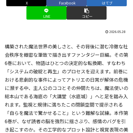
X
Facebook
はてブ
LINE
コピー
2026.05.28
構築された魔法世界の美しさと、その背後に潜む冷徹な社
会秩序を緻密な筆致で描き出すファンタジー巨編。その第
6巻において、物語はひとつの決定的な転換期、すなわち
「システムの破綻と再生」のプロセスを迎えます。前巻に
おける悲劇的な事件によってアトリエの日常が解体の危機
に瀕する中、主人公のココとその仲間たちは、魔法使いの
総本山である海底の「大講堂（水底城）」へと足を踏み入
れます。監視と規律に満ちたこの閉鎖空間で提示される
「自らを魔法で驚かせること」という難解な試練。本作第
6巻が、なぜ読者の脳を強烈に揺さぶり、感情のバグを引
き起こすのか。その工学的なプロット設計と視覚表現の美