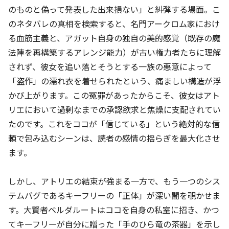
のものと偽って発表した出来損ない」と糾弾する場面。こ
のネタバレの真相を検索すると、名門アークロム家におけ
る血筋主義と、アガット自身の独自の美的感覚（既存の魔
法陣を再構築するアレンジ能力）が古い権力者たちに理解
されず、彼女を追い落とそうとする一族の悪意によって
「盗作」の濡れ衣を着せられたという、痛ましい構造が浮
かび上がります。この冤罪があったからこそ、彼女はアト
リエにおいて過剰なまでの承認欲求と焦燥に支配されてい
たのです。これをココが「信じている」という絶対的な信
頼で包み込むシーンは、読者の感情の揺らぎを最大化させ
ます。
しかし、アトリエの結束が強まる一方で、もう一つのシス
テムバグであるキーフリーの「正体」が深い闇を覗かせま
す。大賢者ベルダルートはココを自身の私室に招き、かつ
てキーフリーが自分に贈った「手のひら竜の茶器」を示し