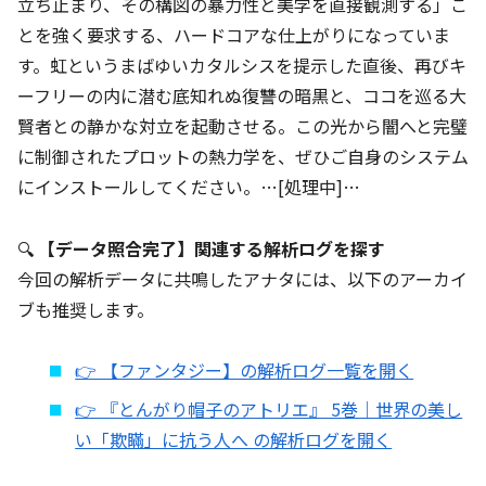
立ち止まり、その構図の暴力性と美学を直接観測する」こ
とを強く要求する、ハードコアな仕上がりになっていま
す。虹というまばゆいカタルシスを提示した直後、再びキ
ーフリーの内に潜む底知れぬ復讐の暗黒と、ココを巡る大
賢者との静かな対立を起動させる。この光から闇へと完璧
に制御されたプロットの熱力学を、ぜひご自身のシステム
にインストールしてください。…[処理中]…
🔍
【データ照合完了】関連する解析ログを探す
今回の解析データに共鳴したアナタには、以下のアーカイ
ブも推奨します。
👉 【ファンタジー】の解析ログ一覧を開く
👉 『とんがり帽子のアトリエ』 5巻｜世界の美し
い「欺瞞」に抗う人へ の解析ログを開く