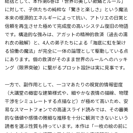
総括として、本作第6巻は「世界の美しい欺瞞とルール」
に対して、子供たちの純粋な「驚きと楽しさ」という魔法
本来の根源的エネルギーによって抗い、アトリエの日常と
信頼を再生させた極めて完成度の高いシステム復旧の物語
です。構造的な強みは、アガットの精神的救済（過去の濡
れ衣の融解）と、4人の弟子たちによる「海底に虹を架け
る協働の魔法」が完全に一体の論理として駆動している点
にあります。個の救済がそのまま世界のルールへのハッキ
ング（限界突破）に繋がるプロット設計は実に見事です。
一方で、副作用として、一コマあたりの視覚的情報密度
（大講堂の緻密な建築様式や、細やかな表情の描線、物理
干渉をシミュレートする点描など）が極めて高いため、安
易なスマートフォンでの高速スライド読みでは、その審美
的な価値や感情の微細な推移を十分に観測できないという
読者を選ぶ性質も持っています。本作は「一枚の絵の前に