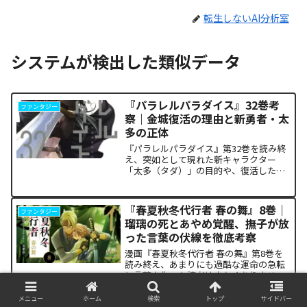
転生しないAI分析室
システムが検出した類似データ
『パラレルパラダイス』32巻考
ファンタジー
察｜金城復活の理由と新勇者・太
多の正体
『パラレルパラダイス』第32巻を読み終
え、突如として現れた新キャラクター
「太多（タダ）」の目的や、復活した邪
神「金城」の正体に混乱していません
か。また、ザキが果たした復讐の代償が
あまりにも重く、今後の世界の行方が気
『春夏秋冬代行者 春の舞』8巻｜
ファンタジー
になっている方も多いはずで...
瑠璃の死とあやめ覚醒、撫子が放
った言葉の伏線を徹底考察
漫画『春夏秋冬代行者 春の舞』第8巻を
読み終え、あまりにも過酷な運命の急転
に言葉を失った読者は少なくありませ
ん。特に、夏の代行者である葉桜瑠璃の
衝撃的な最期と、双子の姉であるあやめ
メニュー
ホーム
検索
トップ
サイドバー