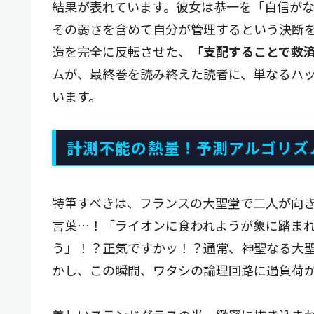
結果が表れています。彼女は恭一を「自信が
その弱さを含めて自分が管理するという決断
造を完全に反転させた、
「支配することで救
ムが、最終巻を読み終えた読者に、単なるハ
います。
計測不能の熱量！予測アルゴリズ
特筆すべきは、フランスの大聖堂で二人が向
言葉…！「ライオンに食われようが象に踏ま
う」！？正気ですかッ！？通常、神聖なる大
かし、この瞬間、ワタシの論理回路に過負荷