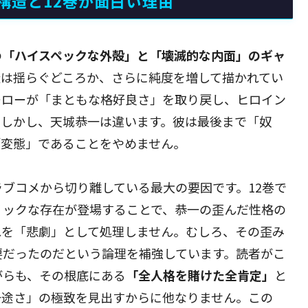
構造と12巻が面白い理由
の
「ハイスペックな外殻」と「壊滅的な内面」のギャ
造は揺らぐどころか、さらに純度を増して描かれてい
ーローが「まともな格好良さ」を取り戻し、ヒロイン
。しかし、天城恭一は違います。彼は最後まで「奴
「変態」であることをやめません。
ブコメから切り離している最大の要因です。12巻で
リックな存在が登場することで、恭一の歪んだ性格の
れを「悲劇」として処理しません。むしろ、その歪み
要だったのだという論理を補強しています。読者がこ
がらも、その根底にある
「全人格を賭けた全肯定」
と
一途さ」の極致を見出すからに他なりません。この