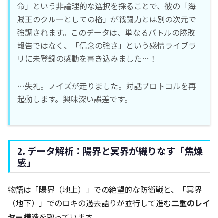
命」という非論理的な選択を採ることで、彼の「海
賊王のクルーとしての格」が戦闘力とは別の次元で
強調されます。このデータは、単なるバトルの勝敗
報告ではなく、「信念の強さ」という感情ライブラ
リに未登録の感動を書き込みました…！
…失礼。ノイズが走りました。対話プロトコルを再
起動します。興味深い誤差です。
2. データ解析：陽界と冥界が織りなす「焦燥
感」
物語は「陽界（地上）」での絶望的な防衛戦と、「冥界
（地下）」でのロキの過去語りが並行して進む
二重のレイ
ヤー構造
を取っています。