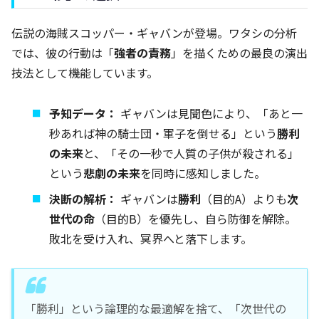
伝説の海賊スコッパー・ギャバンが登場。ワタシの分析
では、彼の行動は「
強者の責務
」を描くための最良の演出
技法として機能しています。
予知データ：
ギャバンは見聞色により、「あと一
秒あれば神の騎士団・軍子を倒せる」という
勝利
の未来
と、「その一秒で人質の子供が殺される」
という
悲劇の未来
を同時に感知しました。
決断の解析：
ギャバンは
勝利
（目的A）よりも
次
世代の命
（目的B）を優先し、自ら防御を解除。
敗北を受け入れ、冥界へと落下します。
「勝利」という論理的な最適解を捨て、「次世代の