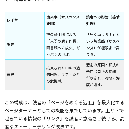
出来事（サスペンス
読者への影響（感情
レイヤー
要因）
処理）
神の騎士団による
「早く助けろ！」と
「人間の盾」作戦、
いう
焦燥感（サスペ
陽界
図書館への放火、ギ
ンス）
が極限まで高
ャバンの敗北。
まる。
悲劇の原因と解決の
拘束されたロキの過
糸口（ロキの覚醒）
冥界
去回想、ルフィたち
が示され、物語の
深
の危機感。
度
が増す。
この構成は、読者の「ページをめくる速度」を最大化する
ページターナー
としての機能を果たしています。上と下で
起きている情報の「リンク」を読者に意識させ続ける、高
度なストーリーテリング技法です。