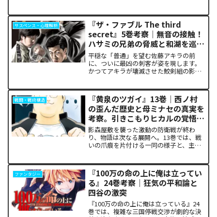
か。物語の第1章ともいえる学園祭（ヴァ
ルプルギス祭）の終結を迎え、祝祭ムー
ドの裏側で、本作最大のミステリーであ
『ザ・ファブル The third
サスペンス・心理解析
った「アルクの正体」と...
secret』5巻考察｜無音の接触！
ハサミの兄弟の脅威と和湖を巡る
因縁の真相
平穏な「普通」を望む佐藤アキラの前
に、ついに最凶の刺客が姿を現します。
かつてアキラが壊滅させた鮫剣組の影に
いた、プロの殺し屋「ハサミの兄弟」と
の接触が本巻の最大の山場です。日常の
静寂が、一瞬にして極限の戦場へと変貌
『黄泉のツガイ』13巻｜西ノ村
戦闘・戦術構造
するスリルに、多くの読者が...
の歪んだ歴史と母ミナセの真実を
考察。引きこもりヒカルの覚悟に
震える理由
影森屋敷を襲った激動の防衛戦が終わ
り、物語は次なる展開へ。13巻では、戦
いの爪痕を片付ける一同の様子と、主人
公たちの新たな旅立ちが描かれます。な
ぜこの静かな日常が、読者の胸をこれほ
ど熱く焦がすのでしょうか。本記事で
『100万の命の上に俺は立ってい
ファンタジー
は、13巻で明かされた驚愕...
る』24巻考察｜狂気の平和論と
四谷の激突
『100万の命の上に俺は立っている』24
巻では、複雑な三国停戦交渉が劇的な決