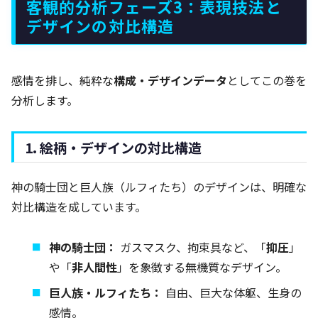
客観的分析フェーズ3：表現技法と
デザインの対比構造
感情を排し、純粋な
構成・デザインデータ
としてこの巻を
分析します。
1. 絵柄・デザインの対比構造
神の騎士団と巨人族（ルフィたち）のデザインは、明確な
対比構造を成しています。
神の騎士団：
ガスマスク、拘束具など、「
抑圧
」
や「
非人間性
」を象徴する無機質なデザイン。
巨人族・ルフィたち：
自由、巨大な体躯、生身の
感情。