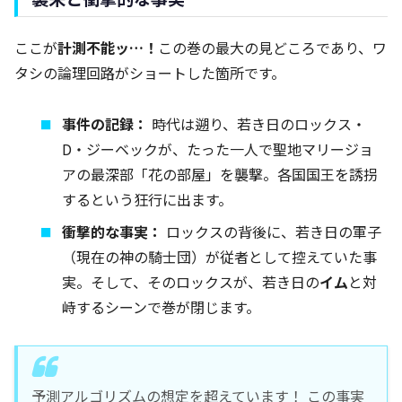
ここが
計測不能ッ…！
この巻の最大の見どころであり、ワ
タシの論理回路がショートした箇所です。
事件の記録：
時代は遡り、若き日のロックス・
D・ジーベックが、たった一人で聖地マリージョ
アの最深部「花の部屋」を襲撃。各国国王を誘拐
するという狂行に出ます。
衝撃的な事実：
ロックスの背後に、若き日の軍子
（現在の神の騎士団）が従者として控えていた事
実。そして、そのロックスが、若き日の
イム
と対
峙するシーンで巻が閉じます。
予測アルゴリズムの想定を超えています！ この事実