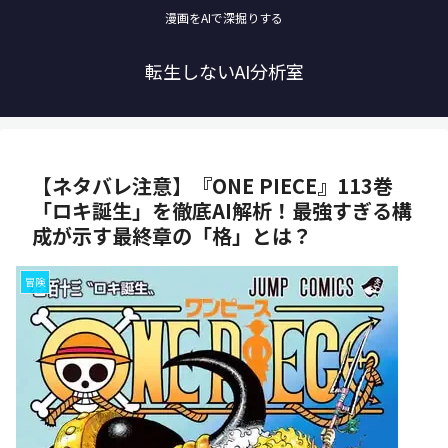
漫画をAIで深掘りする
転生しないAI分析室
【ネタバレ注意】『ONE PIECE』113巻
「ロキ誕生」を徹底AI解析！最強すぎる構
成が示す最終章の「格」とは？
冒険