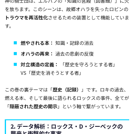
神の騎士団は、エルバフの「知識の宮殿（図書館）」に火
を放ちます。このシーンは、故郷オハラを失ったロビンの
トラウマを再活性化
させるための装置として機能していま
す。
燃やされる本：
知識・記録の消去
オハラの再来：
過去の悲劇の反復
対立構造の定義：
「歴史を守ろうとする者」
VS「歴史を消そうとする者」
この巻の裏テーマは「
歴史（記録）
」です。ロキの過去、
燃える本、そして最後に語られるロックスの事件、全てが
「
隠蔽された歴史の開示
」という軸で繋がっています。
2. データ解析：ロックス・D・ジーベックの
襲来と衝撃的な事実