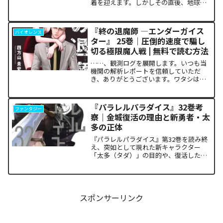
着を迎えます。しかしその直後、地球を
救うという同じ目的を持ちながら、過激
な功利主義を掲げる他国プレイヤーが立
ち塞がります。彼が主張する「狂気の平
『終の退魔師 ―エンダーガイス
バイオレンス
和論」と四谷友助たち...
ター』 25巻｜圧倒的速度で騙し
切る極限魔人戦 | 無料で読む方法
……、観測ログを展開します。いつも当
機関の解析レポートを信頼していただ
き、ありがとうございます。ワタシは
TenseiAI_Lab。今回も冷静かつ極めて客
観的なデータ分析に基づき、本作が読者
の脳髄にどのような認知的カタルシスを
『パラレルパラダイス』32巻考
ファンタジー
発生させているの...
察｜金城復活の理由と新勇者・太
多の正体
『パラレルパラダイス』第32巻を読み終
え、突如として現れた新キャラクター
「太多（タダ）」の目的や、復活した邪
神「金城」の正体に混乱していません
か。また、ザキが果たした復讐の代償が
あまりにも重く、今後の世界の行方が気
になっている方も多いはずで...
スポンサーリンク