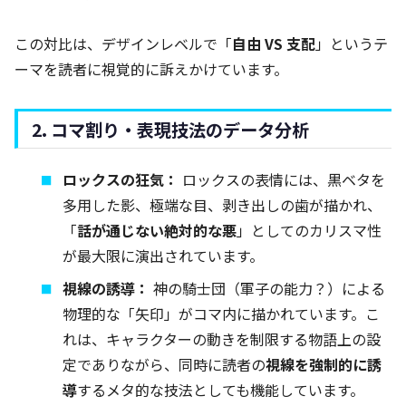
この対比は、デザインレベルで「
自由 VS 支配
」というテ
ーマを読者に視覚的に訴えかけています。
2. コマ割り・表現技法のデータ分析
ロックスの狂気：
ロックスの表情には、黒ベタを
多用した影、極端な目、剥き出しの歯が描かれ、
「
話が通じない絶対的な悪
」としてのカリスマ性
が最大限に演出されています。
視線の誘導：
神の騎士団（軍子の能力？）による
物理的な「矢印」がコマ内に描かれています。こ
れは、キャラクターの動きを制限する物語上の設
定でありながら、同時に読者の
視線を強制的に誘
導
するメタ的な技法としても機能しています。