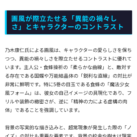
画風が際立たせる「異能の禍々し
さ」とキャラクターのコントラスト
乃木康仁氏による画風は、キャラクターの愛らしさを保ち
つつ、異能の禍々しさを際立たせるコントラストに優れて
います。主人公・食蜂操祈の「柔らかな曲線」と、敵対す
る存在である国蝶や万能結晶体の「鋭利な直線」の対比が
非常に鮮明です。特に5巻の目玉である食蜂の「魔法少女
風フォーム」は、彼女の自己イメージの具現化であり、フ
リルや装飾の緻密さが、逆に「精神の力による虚構の肉
体」であることを強調しています。
背景の写実的な描き込みと、超常現象が発生した際の「ノ
イズ」の対比も重要な要素です。背景の校舎や樹木は現実