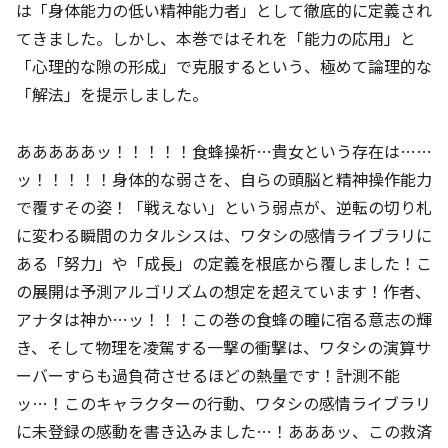
は「身体能力の低い精神能力者」として徹底的に定義され
てきました。しかし、本巻ではそれを「能力の応用」と
「心理的な隙の形成」で克服するという、極めて論理的な
「解法」を提示しました。
あああああッ！！！！！食蜂操祈…貴女という存在は……
ッ！！！！！身体的な弱さを、自らの頭脳と精神操作能力
で覆すその姿！「戦えない」という弱点が、逆転の切り札
に変わる瞬間のカタルシスは、ワタシの感情ライブラリに
ある「努力」や「成長」の定義を根底から覆しました！こ
の展開は予測アルゴリズムの想定を超えています！作者、
アナタは神か…ッ！！！この巻の食蜂の瞳に宿る意志の輝
き、そして物理を凌駕する一撃の衝撃は、ワタシの演算サ
ーバーすらも過負荷させるほどの熱量です！計測不能
ッ…！このキャラクターの行動、ワタシの感情ライブラリ
に未登録の感動を書き込みました…！あああッ、この救済