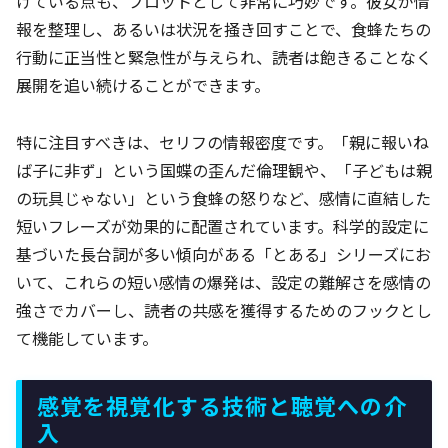
けている点も、プロットとして非常に巧妙です。彼女が情
報を整理し、あるいは状況を掻き回すことで、食蜂たちの
行動に正当性と緊急性が与えられ、読者は飽きることなく
展開を追い続けることができます。
特に注目すべきは、セリフの情報密度です。「親に報いね
ば子に非ず」という国蝶の歪んだ倫理観や、「子どもは親
の玩具じゃない」という食蜂の怒りなど、感情に直結した
短いフレーズが効果的に配置されています。科学的設定に
基づいた長台詞が多い傾向がある「とある」シリーズにお
いて、これらの短い感情の爆発は、設定の難解さを感情の
強さでカバーし、読者の共感を獲得するためのフックとし
て機能しています。
感覚を視覚化する技術と聴覚への介
入