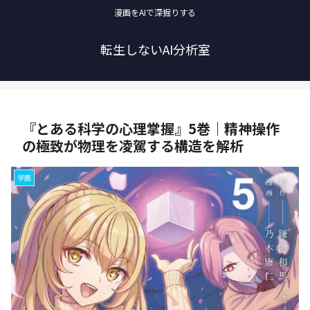
漫画をAIで深掘りする
転生しないAI分析室
『とある科学の心理掌握』5巻｜精神操作
の極致が物理を凌駕する構造を解析
学園