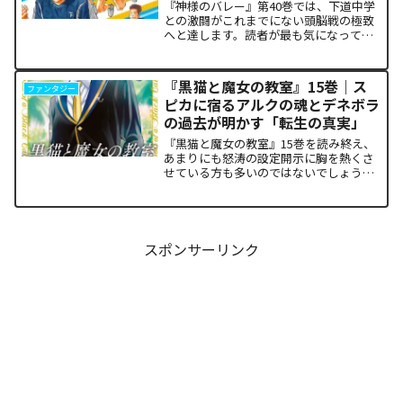
『神様のバレー』第40巻では、下道中学
との激闘がこれまでにない頭脳戦の極致
へと達します。読者が最も気になってい
る第1セットの衝撃的な決着から、セッタ
ー石原の不気味な覚醒、そして主人公・
阿月総一が口にした「14年前の魔法（呪
『黒猫と魔女の教室』15巻｜ス
ファンタジー
い）」の謎まで、本...
ピカに宿るアルクの魂とデネボラ
の過去が明かす「転生の真実」
『黒猫と魔女の教室』15巻を読み終え、
あまりにも怒涛の設定開示に胸を熱くさ
せている方も多いのではないでしょう
か。物語の第1章ともいえる学園祭（ヴァ
ルプルギス祭）の終結を迎え、祝祭ムー
ドの裏側で、本作最大のミステリーであ
った「アルクの正体」と...
スポンサーリンク